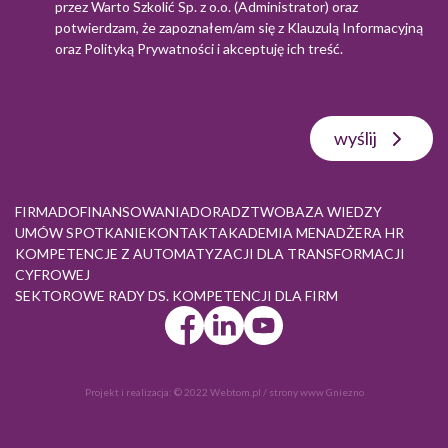
przez Warto Szkolić Sp. z o.o. (Administrator) oraz
potwierdzam, że zapoznałem/am się z
Klauzulą Informacyjną
oraz
Polityką Prywatności
i akceptuję ich treść.
wyślij
FIRMA
DOFINANSOWANIA
DORADZTWO
BAZA WIEDZY
UMÓW SPOTKANIE
KONTAKT
AKADEMIA MENADŻERA HR
KOMPETENCJE Z AUTOMATYZACJI DLA TRANSFORMACJI
CYFROWEJ
SEKTOROWE RADY DS. KOMPETENCJI DLA FIRM
Projekt i realizacja:
© 2022 Webtom.pl
/
strony www Gniezno