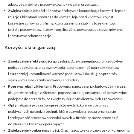
adaptacji zarówno u pracowników, jak i w całej organizacji.
Zwiększenie lojalności klientów
: Efektywna komunikacja korzyści i lepsze
relacje z klientami prowadzą do wyższej lojalności klientów, co jest
korzystne zarówno dla firmy, która utrzymuje stabilną bazę klientów,
jak i dla pracowników, którzy mogą liczyć na powtarzające się zamówienia
i pozytywne rekomendacje.
Korzyści dla organizacji
Zwiększenie efektywności sprzedaży
: Dzięki umiejętnościom zdobytym
podczas szkolenia, pracownicy będą lepiej rozumieć potrzeby klientów
i skuteczniej komunikować wartość produktów lub usług, co przełoży
się na wyższe wskaźniki konwersji sprzedaży.
Poprawa relacji z klientami
: Pracownicy nauczą się, jak budować silniejsze,
długotrwałe relacje z klientami poprzez bardziej empatyczne i perswazyjne
podejście do sprzedaży, co zwiększy lojalność klientów i ich zadowolenie.
Optymalizacja procesów sprzedażowych
: Szkolenie dostarczy
praktycznych narzędzi i technik, które pozwolą na lepszą organizację
i efektywność procesów sprzedażowych w firmie, co może prowadzić
do obniżenia kosztów operacyjnych.
Zwiększenie konkurencyjności
: Organizacja zyska przewagę konkurencyjną