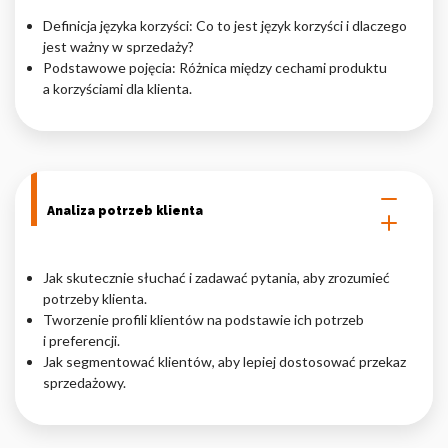
Definicja języka korzyści: Co to jest język korzyści i dlaczego
Nieklasyfikowane pliki cookie, to pliki, które są w procesie
jest ważny w sprzedaży?
klasyfikowania, wraz z dostawcami poszczególnych ciasteczek.
Podstawowe pojęcia: Różnica między cechami produktu
a korzyściami dla klienta.
Odrzuć
Zapisz moje preferencje
Akceptuj wszystko
Analiza potrzeb klienta
Jak skutecznie słuchać i zadawać pytania, aby zrozumieć
potrzeby klienta.
Tworzenie profili klientów na podstawie ich potrzeb
i preferencji.
Jak segmentować klientów, aby lepiej dostosować przekaz
sprzedażowy.