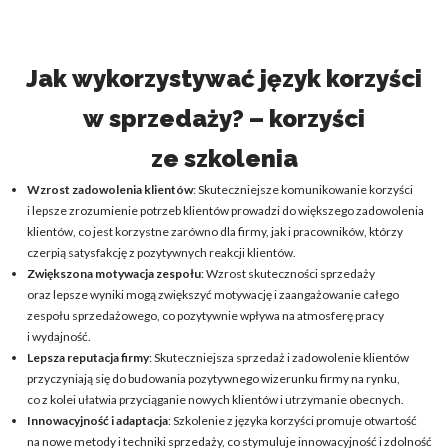
Jak wykorzystywać język korzyści
w sprzedaży? – korzyści
ze szkolenia
Wzrost zadowolenia klientów
: Skuteczniejsze komunikowanie korzyści
i lepsze zrozumienie potrzeb klientów prowadzi do większego zadowolenia
klientów, co jest korzystne zarówno dla firmy, jak i pracowników, którzy
czerpią satysfakcję z pozytywnych reakcji klientów.
Zwiększona motywacja zespołu
: Wzrost skuteczności sprzedaży
oraz lepsze wyniki mogą zwiększyć motywację i zaangażowanie całego
zespołu sprzedażowego, co pozytywnie wpływa na atmosferę pracy
i wydajność.
Lepsza reputacja firmy
: Skuteczniejsza sprzedaż i zadowolenie klientów
przyczyniają się do budowania pozytywnego wizerunku firmy na rynku,
co z kolei ułatwia przyciąganie nowych klientów i utrzymanie obecnych.
Innowacyjność i adaptacja
: Szkolenie z języka korzyści promuje otwartość
na nowe metody i techniki sprzedaży, co stymuluje innowacyjność i zdolność