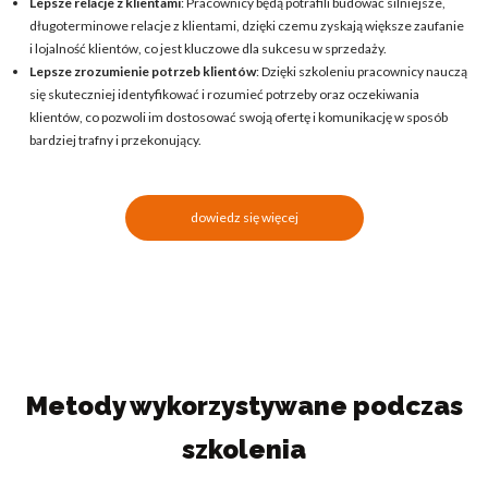
Lepsze relacje z klientami
: Pracownicy będą potrafili budować silniejsze,
długoterminowe relacje z klientami, dzięki czemu zyskają większe zaufanie
i lojalność klientów, co jest kluczowe dla sukcesu w sprzedaży.
Lepsze zrozumienie potrzeb klientów
: Dzięki szkoleniu pracownicy nauczą
się skuteczniej identyfikować i rozumieć potrzeby oraz oczekiwania
klientów, co pozwoli im dostosować swoją ofertę i komunikację w sposób
bardziej trafny i przekonujący.
dowiedz się więcej
Metody wykorzystywane podczas
szkolenia