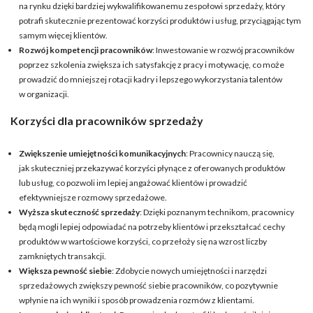
na rynku dzięki bardziej wykwalifikowanemu zespołowi sprzedaży, który
potrafi skutecznie prezentować korzyści produktów i usług, przyciągając tym
samym więcej klientów.
Rozwój kompetencji pracowników
: Inwestowanie w rozwój pracowników
poprzez szkolenia zwiększa ich satysfakcję z pracy i motywację, co może
prowadzić do mniejszej rotacji kadry i lepszego wykorzystania talentów
w organizacji.
Korzyści dla pracowników sprzedaży
Zwiększenie umiejętności komunikacyjnych
: Pracownicy nauczą się,
jak skuteczniej przekazywać korzyści płynące z oferowanych produktów
lub usług, co pozwoli im lepiej angażować klientów i prowadzić
efektywniejsze rozmowy sprzedażowe.
Wyższa skuteczność sprzedaży
: Dzięki poznanym technikom, pracownicy
będą mogli lepiej odpowiadać na potrzeby klientów i przekształcać cechy
produktów w wartościowe korzyści, co przełoży się na wzrost liczby
zamkniętych transakcji.
Większa pewność siebie
: Zdobycie nowych umiejętności i narzędzi
sprzedażowych zwiększy pewność siebie pracowników, co pozytywnie
wpłynie na ich wyniki i sposób prowadzenia rozmów z klientami.