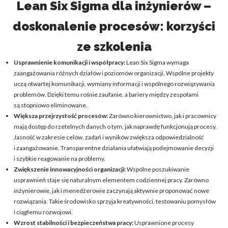
Lean Six Sigma dla inżynierów –
doskonalenie procesów: korzyści
ze szkolenia
Usprawnienie komunikacji i współpracy:
Lean Six Sigma wymaga
zaangażowania różnych działów i poziomów organizacji. Wspólne projekty
uczą otwartej komunikacji, wymiany informacji i wspólnego rozwiązywania
problemów. Dzięki temu rośnie zaufanie, a bariery między zespołami
są stopniowo eliminowane.
Większa przejrzystość procesów:
Zarówno kierownictwo, jak i pracownicy
mają dostęp do rzetelnych danych o tym, jak naprawdę funkcjonują procesy.
Jasność w zakresie celów, zadań i wyników zwiększa odpowiedzialność
i zaangażowanie. Transparentne działania ułatwiają podejmowanie decyzji
i szybkie reagowanie na problemy.
Zwiększenie innowacyjności organizacji:
Wspólne poszukiwanie
usprawnień staje się naturalnym elementem codziennej pracy. Zarówno
inżynierowie, jak i menedżerowie zaczynają aktywnie proponować nowe
rozwiązania. Takie środowisko sprzyja kreatywności, testowaniu pomysłów
i ciągłemu rozwojowi.
Wzrost stabilności i bezpieczeństwa pracy:
Usprawnione procesy