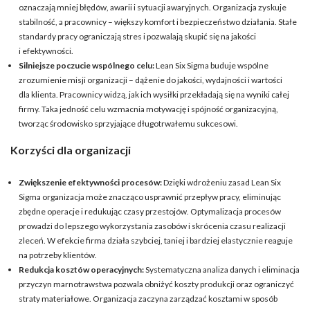
oznaczają mniej błędów, awarii i sytuacji awaryjnych. Organizacja zyskuje
stabilność, a pracownicy – większy komfort i bezpieczeństwo działania. Stałe
standardy pracy ograniczają stres i pozwalają skupić się na jakości
i efektywności.
Silniejsze poczucie wspólnego celu:
Lean Six Sigma buduje wspólne
zrozumienie misji organizacji – dążenie do jakości, wydajności i wartości
dla klienta. Pracownicy widzą, jak ich wysiłki przekładają się na wyniki całej
firmy. Taka jedność celu wzmacnia motywację i spójność organizacyjną,
tworząc środowisko sprzyjające długotrwałemu sukcesowi.
Korzyści dla organizacji
Zwiększenie efektywności procesów:
Dzięki wdrożeniu zasad Lean Six
Sigma organizacja może znacząco usprawnić przepływ pracy, eliminując
zbędne operacje i redukując czasy przestojów. Optymalizacja procesów
prowadzi do lepszego wykorzystania zasobów i skrócenia czasu realizacji
zleceń. W efekcie firma działa szybciej, taniej i bardziej elastycznie reaguje
na potrzeby klientów.
Redukcja kosztów operacyjnych:
Systematyczna analiza danych i eliminacja
przyczyn marnotrawstwa pozwala obniżyć koszty produkcji oraz ograniczyć
straty materiałowe. Organizacja zaczyna zarządzać kosztami w sposób