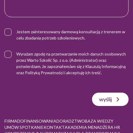
Jestem zainteresowany darmową konsultacją z trenerem w
celu zbadania potrzeb szkoleniowych.
Wyrażam zgodę na przetwarzanie moich danych osobowych
przez Warto Szkolić Sp. z o.o. (Administrator) oraz
potwierdzam, że zapoznałem/am się z
Klauzulą Informacyjną
oraz
Polityką Prywatności
i akceptuję ich treść.
wyślij
FIRMA
DOFINANSOWANIA
DORADZTWO
BAZA WIEDZY
UMÓW SPOTKANIE
KONTAKT
AKADEMIA MENADŻERA HR