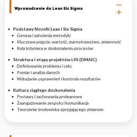
Wprowadzenie do Lean Six Sigma
Nieklasyfikowane pliki cookie, to pliki, które są w procesie
klasyfikowania, wraz z dostawcami poszczególnych ciasteczek.
Podstawy filozofii Lean i Six Sigma
Odrzuć
Geneza i założenia metodyki
Kluczowe pojęcia: wartość, marnotrawstwo, zmienność
Zapisz moje preferencje
Rola inżyniera w doskonaleniu procesów
Akceptuj wszystko
Struktura i etapy projektów LSS (DMAIC)
Definiowanie problemu i celu
Pomiar i analiza danych
Wdrażanie usprawnień i kontrola rezultatów
Kultura ciągłego doskonalenia
Postawy i zachowania proleanowe
Zaangażowanie zespołu i komunikacja
Tworzenie środowiska sprzyjającego zmianom