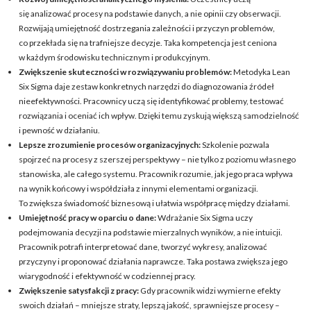
się analizować procesy na podstawie danych, a nie opinii czy obserwacji.
Rozwijają umiejętność dostrzegania zależności i przyczyn problemów,
co przekłada się na trafniejsze decyzje. Taka kompetencja jest ceniona
w każdym środowisku technicznym i produkcyjnym.
Zwiększenie skuteczności w rozwiązywaniu problemów:
Metodyka Lean
Six Sigma daje zestaw konkretnych narzędzi do diagnozowania źródeł
nieefektywności. Pracownicy uczą się identyfikować problemy, testować
rozwiązania i oceniać ich wpływ. Dzięki temu zyskują większą samodzielność
i pewność w działaniu.
Lepsze zrozumienie procesów organizacyjnych:
Szkolenie pozwala
spojrzeć na procesy z szerszej perspektywy – nie tylko z poziomu własnego
stanowiska, ale całego systemu. Pracownik rozumie, jak jego praca wpływa
na wynik końcowy i współdziała z innymi elementami organizacji.
To zwiększa świadomość biznesową i ułatwia współpracę między działami.
Umiejętność pracy w oparciu o dane:
Wdrażanie Six Sigma uczy
podejmowania decyzji na podstawie mierzalnych wyników, a nie intuicji.
Pracownik potrafi interpretować dane, tworzyć wykresy, analizować
przyczyny i proponować działania naprawcze. Taka postawa zwiększa jego
wiarygodność i efektywność w codziennej pracy.
Zwiększenie satysfakcji z pracy:
Gdy pracownik widzi wymierne efekty
swoich działań – mniejsze straty, lepszą jakość, sprawniejsze procesy –