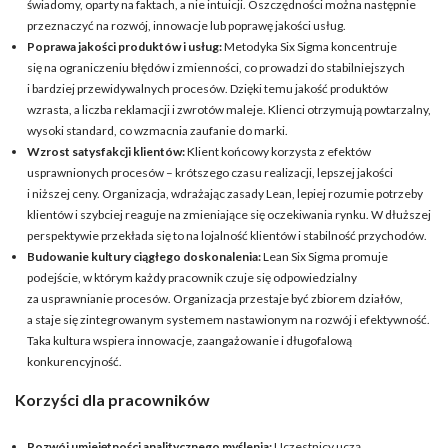
świadomy, oparty na faktach, a nie intuicji. Oszczędności można następnie
przeznaczyć na rozwój, innowacje lub poprawę jakości usług.
Poprawa jakości produktów i usług:
Metodyka Six Sigma koncentruje
się na ograniczeniu błędów i zmienności, co prowadzi do stabilniejszych
i bardziej przewidywalnych procesów. Dzięki temu jakość produktów
wzrasta, a liczba reklamacji i zwrotów maleje. Klienci otrzymują powtarzalny,
wysoki standard, co wzmacnia zaufanie do marki.
Wzrost satysfakcji klientów:
Klient końcowy korzysta z efektów
usprawnionych procesów – krótszego czasu realizacji, lepszej jakości
i niższej ceny. Organizacja, wdrażając zasady Lean, lepiej rozumie potrzeby
klientów i szybciej reaguje na zmieniające się oczekiwania rynku. W dłuższej
perspektywie przekłada się to na lojalność klientów i stabilność przychodów.
Budowanie kultury ciągłego doskonalenia:
Lean Six Sigma promuje
podejście, w którym każdy pracownik czuje się odpowiedzialny
za usprawnianie procesów. Organizacja przestaje być zbiorem działów,
a staje się zintegrowanym systemem nastawionym na rozwój i efektywność.
Taka kultura wspiera innowacje, zaangażowanie i długofalową
konkurencyjność.
Korzyści dla pracowników
Rozwój umiejętności analitycznego myślenia:
Uczestnicy uczą