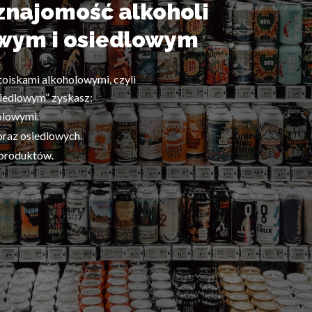
 znajomość alkoholi
wym i osiedlowym
toiskami alkoholowymi, czyli
siedlowym” zyskasz:
olowymi.
raz osiedlowych.
 produktów.