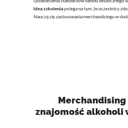
i podniesienia standardów handlu detalicznego w
Idea szkolenia
polega na tym, że uczestnicy zd
Nauczą się zastosowania merchandisingu w sku
Merchandising 
znajomość alkoholi