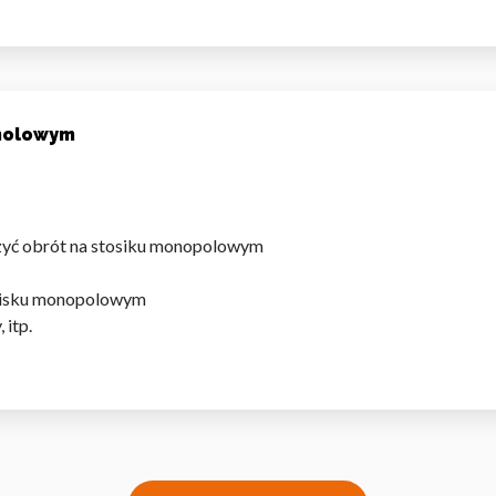
omagają właścicielem stron internetowych zrozumieć, w jaki sposób różni
szając anonimowe informacje.
oholowym
tosowane są w celu śledzenia użytkowników na stronach internetowych.
interesujące dla poszczególnych użytkowników i tym samym bardziej cenn
iej.
szyć obrót na stosiku monopolowym
stoisku monopolowym
 itp.
e, to pliki, które są w procesie klasyfikowania, wraz z dostawcami poszcz
Zapisz moje preferencje
Akc