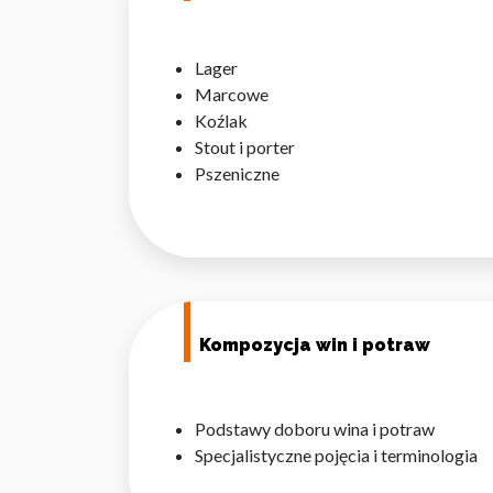
Lager
Marcowe
Koźlak
Wykorzystujemy pliki cookie 
Stout i porter
naszej witrynie. Informacje
Pszeniczne
analitycznym. Partnerzy mog
z ich usług.
Niezbędne
Niezbędne pliki cookie mają 
sposób bez nich. Te pliki co
Kompozycja win i potraw
Preferencje
Podstawy doboru wina i potraw
Pliki cookie dotyczące prefe
Specjalistyczne pojęcia i terminologia
np. preferowany język lub re