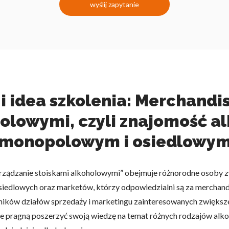
wyślij zapytanie
 idea szkolenia: Merchandis
olowymi, czyli znajomość al
monopolowym i osiedlowy
rządzanie stoiskami alkoholowymi” obejmuje różnorodne osoby zw
dlowych oraz marketów, którzy odpowiedzialni są za merchandisi
ników działów sprzedaży i marketingu zainteresowanych zwiększe
 pragną poszerzyć swoją wiedzę na temat różnych rodzajów alkohol