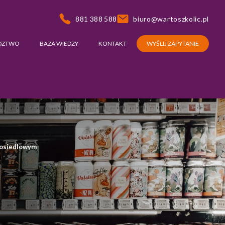
881 388 588
biuro@wartoszkolic.pl
DZTWO
BAZA WIEDZY
KONTAKT
WYŚLIJ ZAPYTANIE
i osiedlowym