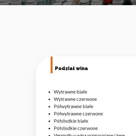
Podział wina
Wytrawne białe
Wytrawne czerwone
Półwytrawne białe
Półwytrawne czerwone
Półsłodkie białe
Półsłodkie czerwone
Vermuth-y wina wzmacniane i inne