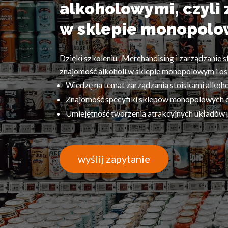
alkoholowymi, czyli
w sklepie monopolo
Dzięki szkoleniu „Merchandising i zarządzanie s
znajomość alkoholi w sklepie monopolowym i o
Wiedzę na temat zarządzania stoiskami alkoh
Znajomość specyfiki sklepów monopolowych o
Umiejętność tworzenia atrakcyjnych układów
wyślij zapytanie