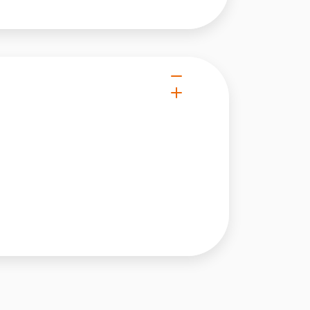
 użytkownicy zachowują się
 Celem jest wyświetlanie
e dla wydawców i
ególnych ciasteczek.
eptuj wszystko