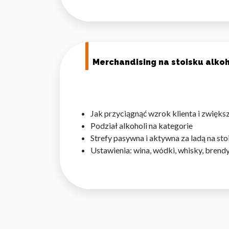
Statystyka
Statystyczne pliki cookie p
na stronie, gromadząc i zgła
Merchandising na stoisku alk
Marketing
Marketingowe pliki cookie s
reklam, które są istotne i 
reklamodawców strony trzec
Jak przyciągnąć wzrok klienta i zwięk
Podział alkoholi na kategorie
Strefy pasywna i aktywna za ladą na 
Nieklasyfikowane
Ustawienia: wina, wódki, whisky, brendy,
Nieklasyfikowane pliki cooki
Odrzuć