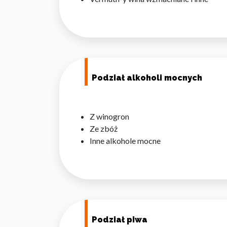
Podział alkoholi mocnych
Z winogron
Ze zbóż
Inne alkohole mocne
Podział piwa