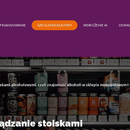
FINANSOWANIE
SZKOLENIA DLA FIRM
WDROŻENIE AI
DORA
iskami alkoholowymi, czyli znajomość alkoholi w sklepie monopolowym 
ządzanie stoiskami