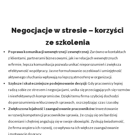
Negocjacje w stresie – korzyści
ze szkolenia
Poprawa komunikacji wewnętrznej i zewnętrznej:
Zarówno w kontaktach
z klientami, partnerami biznesowymi, jak i w relacjach wewnętrznych
w firmie, lepsza komunikacja pozwala unikać nieporozumień i zwiększa
efektywność współpracy. Jasne formułowanie oczekiwań i umiejętność
aktywnego słuchania wpływają na lepszą atmosferę w organizacji.
Szybsze i skuteczniejsze podejmowanie decyzji:
Gdy pracownicy lepiej
radzą sobie ze stresem i negocjacjami, unika się przeciągających się rozmów
i nieefektywnych kompromisów. Dzięki temu firma szybciej dochodzi
do porozumienia w kluczowych sprawach, oszczędzając czas i zasoby.
Zwiększona lojalność i zaangażowanie pracowników:
Inwestowanie
w rozwój kompetencji pracowników sprawia, że czują się oni bardziej
doceniani i chętniej angażują się w swoje obowiązki. Zyskują świadomość,
że firma wspiera ich rozwój, co wpływa na ich większe zaangażowanie
i motywację do pracy.