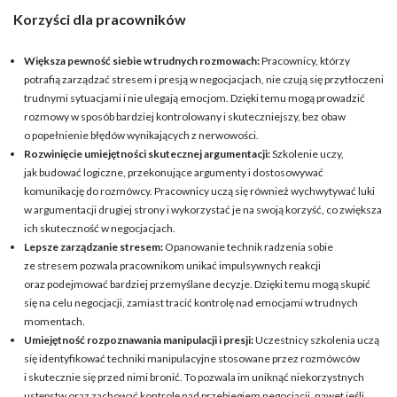
Korzyści dla pracowników
Większa pewność siebie w trudnych rozmowach:
Pracownicy, którzy
potrafią zarządzać stresem i presją w negocjacjach, nie czują się przytłoczeni
trudnymi sytuacjami i nie ulegają emocjom. Dzięki temu mogą prowadzić
rozmowy w sposób bardziej kontrolowany i skuteczniejszy, bez obaw
o popełnienie błędów wynikających z nerwowości.
Rozwinięcie umiejętności skutecznej argumentacji:
Szkolenie uczy,
jak budować logiczne, przekonujące argumenty i dostosowywać
komunikację do rozmówcy. Pracownicy uczą się również wychwytywać luki
w argumentacji drugiej strony i wykorzystać je na swoją korzyść, co zwiększa
ich skuteczność w negocjacjach.
Lepsze zarządzanie stresem:
Opanowanie technik radzenia sobie
ze stresem pozwala pracownikom unikać impulsywnych reakcji
oraz podejmować bardziej przemyślane decyzje. Dzięki temu mogą skupić
się na celu negocjacji, zamiast tracić kontrolę nad emocjami w trudnych
momentach.
Umiejętność rozpoznawania manipulacji i presji:
Uczestnicy szkolenia uczą
się identyfikować techniki manipulacyjne stosowane przez rozmówców
i skutecznie się przed nimi bronić. To pozwala im uniknąć niekorzystnych
ustępstw oraz zachować kontrolę nad przebiegiem negocjacji, nawet jeśli