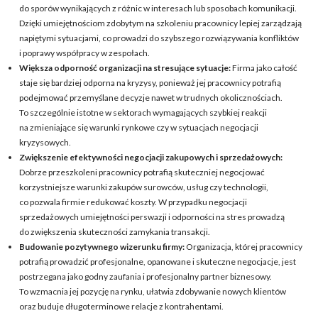
do sporów wynikających z różnic w interesach lub sposobach komunikacji.
Dzięki umiejętnościom zdobytym na szkoleniu pracownicy lepiej zarządzają
napiętymi sytuacjami, co prowadzi do szybszego rozwiązywania konfliktów
i poprawy współpracy w zespołach.
Większa odporność organizacji na stresujące sytuacje:
Firma jako całość
staje się bardziej odporna na kryzysy, ponieważ jej pracownicy potrafią
podejmować przemyślane decyzje nawet w trudnych okolicznościach.
To szczególnie istotne w sektorach wymagających szybkiej reakcji
na zmieniające się warunki rynkowe czy w sytuacjach negocjacji
kryzysowych.
Zwiększenie efektywności negocjacji zakupowych i sprzedażowych:
Dobrze przeszkoleni pracownicy potrafią skuteczniej negocjować
korzystniejsze warunki zakupów surowców, usług czy technologii,
co pozwala firmie redukować koszty. W przypadku negocjacji
sprzedażowych umiejętności perswazji i odporności na stres prowadzą
do zwiększenia skuteczności zamykania transakcji.
Budowanie pozytywnego wizerunku firmy:
Organizacja, której pracownicy
potrafią prowadzić profesjonalne, opanowane i skuteczne negocjacje, jest
postrzegana jako godny zaufania i profesjonalny partner biznesowy.
To wzmacnia jej pozycję na rynku, ułatwia zdobywanie nowych klientów
oraz buduje długoterminowe relacje z kontrahentami.