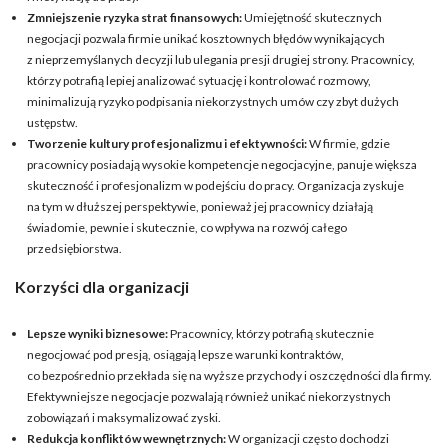
Zmniejszenie ryzyka strat finansowych:
Umiejętność skutecznych
negocjacji pozwala firmie unikać kosztownych błędów wynikających
z nieprzemyślanych decyzji lub ulegania presji drugiej strony. Pracownicy,
którzy potrafią lepiej analizować sytuację i kontrolować rozmowy,
minimalizują ryzyko podpisania niekorzystnych umów czy zbyt dużych
ustępstw.
Tworzenie kultury profesjonalizmu i efektywności:
W firmie, gdzie
pracownicy posiadają wysokie kompetencje negocjacyjne, panuje większa
skuteczność i profesjonalizm w podejściu do pracy. Organizacja zyskuje
na tym w dłuższej perspektywie, ponieważ jej pracownicy działają
świadomie, pewnie i skutecznie, co wpływa na rozwój całego
przedsiębiorstwa.
Korzyści dla organizacji
Lepsze wyniki biznesowe:
Pracownicy, którzy potrafią skutecznie
negocjować pod presją, osiągają lepsze warunki kontraktów,
co bezpośrednio przekłada się na wyższe przychody i oszczędności dla firmy.
Efektywniejsze negocjacje pozwalają również unikać niekorzystnych
zobowiązań i maksymalizować zyski.
Redukcja konfliktów wewnętrznych:
W organizacji często dochodzi