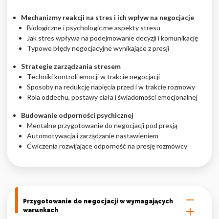
Nieklasyfikowane pliki cookie, to pliki, które są w procesie
Mechanizmy reakcji na stres i ich wpływ na negocjacje
klasyfikowania, wraz z dostawcami poszczególnych ciasteczek.
Biologiczne i psychologiczne aspekty stresu
Jak stres wpływa na podejmowanie decyzji i komunikację
Typowe błędy negocjacyjne wynikające z presji
Odrzuć
Strategie zarządzania stresem
Zapisz moje preferencje
Techniki kontroli emocji w trakcie negocjacji
Sposoby na redukcję napięcia przed i w trakcie rozmowy
Akceptuj wszystko
Rola oddechu, postawy ciała i świadomości emocjonalnej
Budowanie odporności psychicznej
Mentalne przygotowanie do negocjacji pod presją
Automotywacja i zarządzanie nastawieniem
Ćwiczenia rozwijające odporność na presję rozmówcy
Przygotowanie do negocjacji w wymagających
warunkach