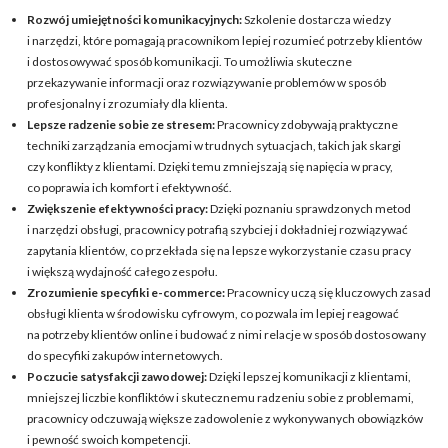
Rozwój umiejętności komunikacyjnych:
Szkolenie dostarcza wiedzy
i narzędzi, które pomagają pracownikom lepiej rozumieć potrzeby klientów
i dostosowywać sposób komunikacji. To umożliwia skuteczne
przekazywanie informacji oraz rozwiązywanie problemów w sposób
profesjonalny i zrozumiały dla klienta.
Lepsze radzenie sobie ze stresem:
Pracownicy zdobywają praktyczne
techniki zarządzania emocjami w trudnych sytuacjach, takich jak skargi
czy konflikty z klientami. Dzięki temu zmniejszają się napięcia w pracy,
co poprawia ich komfort i efektywność.
Zwiększenie efektywności pracy:
Dzięki poznaniu sprawdzonych metod
i narzędzi obsługi, pracownicy potrafią szybciej i dokładniej rozwiązywać
zapytania klientów, co przekłada się na lepsze wykorzystanie czasu pracy
i większą wydajność całego zespołu.
Zrozumienie specyfiki e-commerce:
Pracownicy uczą się kluczowych zasad
obsługi klienta w środowisku cyfrowym, co pozwala im lepiej reagować
na potrzeby klientów online i budować z nimi relacje w sposób dostosowany
do specyfiki zakupów internetowych.
Poczucie satysfakcji zawodowej:
Dzięki lepszej komunikacji z klientami,
mniejszej liczbie konfliktów i skutecznemu radzeniu sobie z problemami,
pracownicy odczuwają większe zadowolenie z wykonywanych obowiązków
i pewność swoich kompetencji.