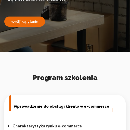
Pliki cookie dotyczące preferencji umożliwiają stronie
zapamiętanie informacji, które zmieniają wygląd lub
funkcjonowanie strony, np. preferowany język lub region, w
którym znajduje się użytkownik.
wyślij zapytanie
Statystyka
Statystyczne pliki cookie pomagają właścicielem stron
internetowych zrozumieć, w jaki sposób różni użytkownicy
zachowują się na stronie, gromadząc i zgłaszając anonimowe
informacje.
Program szkolenia
Marketing
Marketingowe pliki cookie stosowane są w celu śledzenia
użytkowników na stronach internetowych. Celem jest
wyświetlanie reklam, które są istotne i interesujące dla
poszczególnych użytkowników i tym samym bardziej cenne dla
Wprowadzenie do obsługi klienta w e-commerce
wydawców i reklamodawców strony trzeciej.
Charakterystyka rynku e-commerce
Nieklasyfikowane