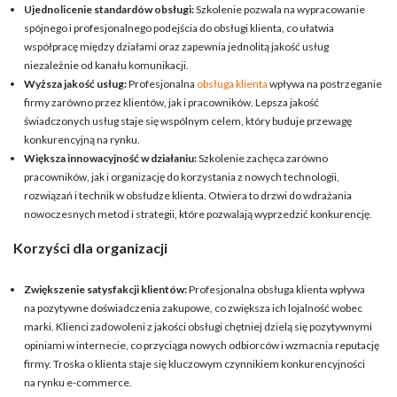
Ujednolicenie standardów obsługi:
Szkolenie pozwala na wypracowanie
spójnego i profesjonalnego podejścia do obsługi klienta, co ułatwia
współpracę między działami oraz zapewnia jednolitą jakość usług
niezależnie od kanału komunikacji.
Wyższa jakość usług:
Profesjonalna
obsługa klienta
wpływa na postrzeganie
firmy zarówno przez klientów, jak i pracowników. Lepsza jakość
świadczonych usług staje się wspólnym celem, który buduje przewagę
konkurencyjną na rynku.
Większa innowacyjność w działaniu:
Szkolenie zachęca zarówno
pracowników, jak i organizację do korzystania z nowych technologii,
rozwiązań i technik w obsłudze klienta. Otwiera to drzwi do wdrażania
nowoczesnych metod i strategii, które pozwalają wyprzedzić konkurencję.
Korzyści dla organizacji
Zwiększenie satysfakcji klientów:
Profesjonalna obsługa klienta wpływa
na pozytywne doświadczenia zakupowe, co zwiększa ich lojalność wobec
marki. Klienci zadowoleni z jakości obsługi chętniej dzielą się pozytywnymi
opiniami w internecie, co przyciąga nowych odbiorców i wzmacnia reputację
firmy. Troska o klienta staje się kluczowym czynnikiem konkurencyjności
na rynku e-commerce.