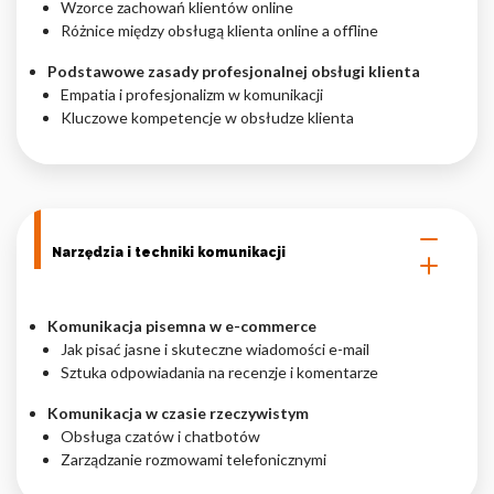
Wzorce zachowań klientów online
Różnice między obsługą klienta online a offline
Nieklasyfikowane pliki cookie, to pliki, które są w procesie
klasyfikowania, wraz z dostawcami poszczególnych ciasteczek.
Podstawowe zasady profesjonalnej obsługi klienta
Empatia i profesjonalizm w komunikacji
Kluczowe kompetencje w obsłudze klienta
Odrzuć
Zapisz moje preferencje
Akceptuj wszystko
Narzędzia i techniki komunikacji
Komunikacja pisemna w e-commerce
Jak pisać jasne i skuteczne wiadomości e-mail
Sztuka odpowiadania na recenzje i komentarze
Komunikacja w czasie rzeczywistym
Obsługa czatów i chatbotów
Zarządzanie rozmowami telefonicznymi