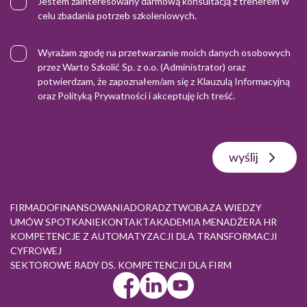
Jestem zainteresowany darmową konsultacją z trenerem w
celu zbadania potrzeb szkoleniowych.
Wyrażam zgodę na przetwarzanie moich danych osobowych
przez Warto Szkolić Sp. z o.o. (Administrator) oraz
potwierdzam, że zapoznałem/am się z
Klauzulą Informacyjną
oraz
Polityką Prywatności
i akceptuję ich treść.
wyślij
FIRMA
DOFINANSOWANIA
DORADZTWO
BAZA WIEDZY
UMÓW SPOTKANIE
KONTAKT
AKADEMIA MENADŻERA HR
KOMPETENCJE Z AUTOMATYZACJI DLA TRANSFORMACJI
CYFROWEJ
SEKTOROWE RADY DS. KOMPETENCJI DLA FIRM