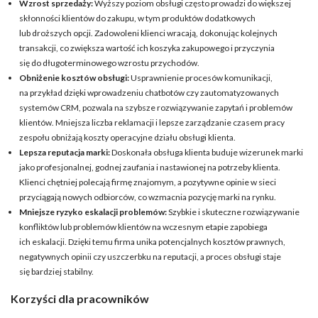
Wzrost sprzedaży:
Wyższy poziom obsługi często prowadzi do większej
skłonności klientów do zakupu, w tym produktów dodatkowych
lub droższych opcji. Zadowoleni klienci wracają, dokonując kolejnych
transakcji, co zwiększa wartość ich koszyka zakupowego i przyczynia
się do długoterminowego wzrostu przychodów.
Obniżenie kosztów obsługi:
Usprawnienie procesów komunikacji,
na przykład dzięki wprowadzeniu chatbotów czy zautomatyzowanych
systemów CRM, pozwala na szybsze rozwiązywanie zapytań i problemów
klientów. Mniejsza liczba reklamacji i lepsze zarządzanie czasem pracy
zespołu obniżają koszty operacyjne działu obsługi klienta.
Lepsza reputacja marki:
Doskonała obsługa klienta buduje wizerunek marki
jako profesjonalnej, godnej zaufania i nastawionej na potrzeby klienta.
Klienci chętniej polecają firmę znajomym, a pozytywne opinie w sieci
przyciągają nowych odbiorców, co wzmacnia pozycję marki na rynku.
Mniejsze ryzyko eskalacji problemów:
Szybkie i skuteczne rozwiązywanie
konfliktów lub problemów klientów na wczesnym etapie zapobiega
ich eskalacji. Dzięki temu firma unika potencjalnych kosztów prawnych,
negatywnych opinii czy uszczerbku na reputacji, a proces obsługi staje
się bardziej stabilny.
Korzyści dla pracowników