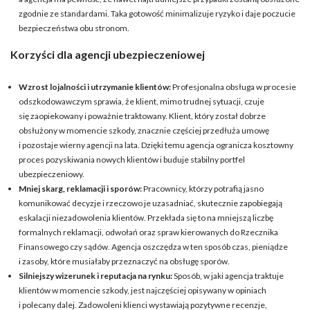
zgodnie ze standardami. Taka gotowość minimalizuje ryzyko i daje poczucie
bezpieczeństwa obu stronom.
Korzyści dla agencji ubezpieczeniowej
Wzrost lojalności i utrzymanie klientów:
Profesjonalna obsługa w procesie
odszkodowawczym sprawia, że klient, mimo trudnej sytuacji, czuje
się zaopiekowany i poważnie traktowany. Klient, który został dobrze
obsłużony w momencie szkody, znacznie częściej przedłuża umowę
i pozostaje wierny agencji na lata. Dzięki temu agencja ogranicza kosztowny
proces pozyskiwania nowych klientów i buduje stabilny portfel
ubezpieczeniowy.
Mniej skarg, reklamacji i sporów:
Pracownicy, którzy potrafią jasno
komunikować decyzje i rzeczowo je uzasadniać, skutecznie zapobiegają
eskalacji niezadowolenia klientów. Przekłada się to na mniejszą liczbę
formalnych reklamacji, odwołań oraz spraw kierowanych do Rzecznika
Finansowego czy sądów. Agencja oszczędza w ten sposób czas, pieniądze
i zasoby, które musiałaby przeznaczyć na obsługę sporów.
Silniejszy wizerunek i reputacja na rynku:
Sposób, w jaki agencja traktuje
klientów w momencie szkody, jest najczęściej opisywany w opiniach
i polecany dalej. Zadowoleni klienci wystawiają pozytywne recenzje,