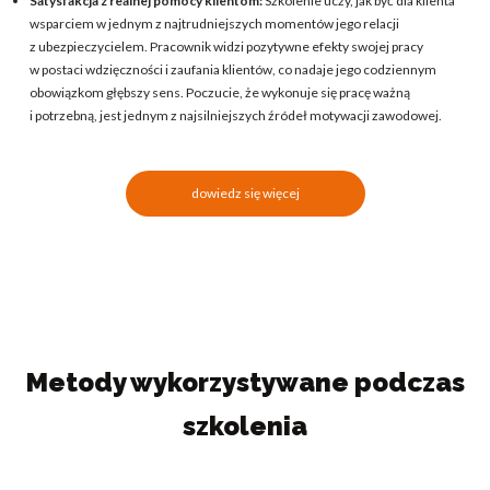
Satysfakcja z realnej pomocy klientom:
Szkolenie uczy, jak być dla klienta
wsparciem w jednym z najtrudniejszych momentów jego relacji
z ubezpieczycielem. Pracownik widzi pozytywne efekty swojej pracy
w postaci wdzięczności i zaufania klientów, co nadaje jego codziennym
obowiązkom głębszy sens. Poczucie, że wykonuje się pracę ważną
i potrzebną, jest jednym z najsilniejszych źródeł motywacji zawodowej.
dowiedz się więcej
Metody wykorzystywane podczas
szkolenia