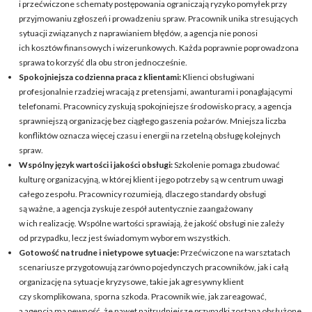
i przećwiczone schematy postępowania ograniczają ryzyko pomyłek przy
przyjmowaniu zgłoszeń i prowadzeniu spraw. Pracownik unika stresujących
sytuacji związanych z naprawianiem błędów, a agencja nie ponosi
ich kosztów finansowych i wizerunkowych. Każda poprawnie poprowadzona
sprawa to korzyść dla obu stron jednocześnie.
Spokojniejsza codzienna praca z klientami:
Klienci obsługiwani
profesjonalnie rzadziej wracają z pretensjami, awanturami i ponaglającymi
telefonami. Pracownicy zyskują spokojniejsze środowisko pracy, a agencja
sprawniejszą organizację bez ciągłego gaszenia pożarów. Mniejsza liczba
konfliktów oznacza więcej czasu i energii na rzetelną obsługę kolejnych
spraw.
Wspólny język wartości i jakości obsługi:
Szkolenie pomaga zbudować
kulturę organizacyjną, w której klient i jego potrzeby są w centrum uwagi
całego zespołu. Pracownicy rozumieją, dlaczego standardy obsługi
są ważne, a agencja zyskuje zespół autentycznie zaangażowany
w ich realizację. Wspólne wartości sprawiają, że jakość obsługi nie zależy
od przypadku, lecz jest świadomym wyborem wszystkich.
Gotowość na trudne i nietypowe sytuacje:
Przećwiczone na warsztatach
scenariusze przygotowują zarówno pojedynczych pracowników, jak i całą
organizację na sytuacje kryzysowe, takie jak agresywny klient
czy skomplikowana, sporna szkoda. Pracownik wie, jak zareagować,
a agencja ma pewność, że nawet najtrudniejsze przypadki zostaną obsłużone