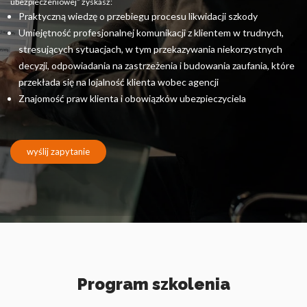
Pliki cookie dotyczące preferencji umożliwiają stronie
ubezpieczeniowej” zyskasz:
zapamiętanie informacji, które zmieniają wygląd lub
Praktyczną wiedzę o przebiegu procesu likwidacji szkody
funkcjonowanie strony, np. preferowany język lub region, w
Umiejętność profesjonalnej komunikacji z klientem w trudnych,
którym znajduje się użytkownik.
stresujących sytuacjach, w tym przekazywania niekorzystnych
decyzji, odpowiadania na zastrzeżenia i budowania zaufania, które
Statystyka
przekłada się na lojalność klienta wobec agencji
Znajomość praw klienta i obowiązków ubezpieczyciela
Statystyczne pliki cookie pomagają właścicielem stron
internetowych zrozumieć, w jaki sposób różni użytkownicy
zachowują się na stronie, gromadząc i zgłaszając anonimowe
informacje.
wyślij zapytanie
Marketing
Marketingowe pliki cookie stosowane są w celu śledzenia
użytkowników na stronach internetowych. Celem jest
wyświetlanie reklam, które są istotne i interesujące dla
poszczególnych użytkowników i tym samym bardziej cenne dla
wydawców i reklamodawców strony trzeciej.
Program szkolenia
Nieklasyfikowane