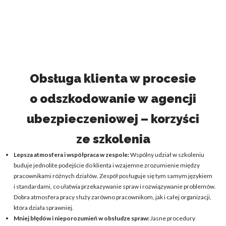
Obsługa klienta w procesie
o odszkodowanie w agencji
ubezpieczeniowej – korzyści
ze szkolenia
Lepsza atmosfera i współpraca w zespole:
Wspólny udział w szkoleniu
buduje jednolite podejście do klienta i wzajemne zrozumienie między
pracownikami różnych działów. Zespół posługuje się tym samym językiem
i standardami, co ułatwia przekazywanie spraw i rozwiązywanie problemów.
Dobra atmosfera pracy służy zarówno pracownikom, jak i całej organizacji,
która działa sprawniej.
Mniej błędów i nieporozumień w obsłudze spraw:
Jasne procedury