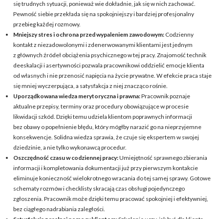
się trudnych sytuacji, ponieważ wie dokładnie, jak się w nich zachować.
Pewność siebie przekłada się na spokojniejszy i bardziej profesjonalny
przebieg każdej rozmowy.
Mniejszy stres i ochrona przed wypaleniem zawodowym:
Codzienny
kontakt z niezadowolonymi i zdenerwowanymi klientami jest jednym
z głównych źródeł obciążenia psychicznego w tej pracy. Znajomość technik
deeskalacji i asertywności pozwala pracownikowi oddzielić emocje klienta
od własnych i nie przenosić napięcia na życie prywatne. W efekcie praca staje
się mniej wyczerpująca, a satysfakcja z niej znacząco rośnie.
Uporządkowana wiedza merytoryczna i prawna:
Pracownik poznaje
aktualne przepisy, terminy oraz procedury obowiązujące w procesie
likwidacji szkód. Dzięki temu udziela klientom poprawnych informacji
bez obawy o popełnienie błędu, który mógłby narazić go na nieprzyjemne
konsekwencje. Solidna wiedza sprawia, że czuje się ekspertem w swojej
dziedzinie, a nie tylko wykonawcą procedur.
Oszczędność czasu w codziennej pracy:
Umiejętność sprawnego zbierania
informacji i kompletowania dokumentacji już przy pierwszym kontakcie
eliminuje konieczność wielokrotnego wracania do tej samej sprawy. Gotowe
schematy rozmów i checklisty skracają czas obsługi pojedynczego
zgłoszenia. Pracownik może dzięki temu pracować spokojniej i efektywniej,
bez ciągłego nadrabiania zaległości.