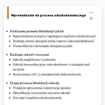
Nieklasyfikowane pliki cookie, to pliki, które są w procesie
klasyfikowania, wraz z dostawcami poszczególnych ciasteczek.
Wprowadzenie do procesu odszkodowawczego
Odrzuć
Podstawy prawne likwidacji szkód
Najważniejsze przepisy regulujące wypłatę odszkodowań
Zapisz moje preferencje
Rodzaje umów ubezpieczenia i zakres odpowiedzialności
Akceptuj wszystko
Prawa klienta i obowiązki ubezpieczyciela
Rodzaje szkód i roszczeń
Szkody majątkowe i osobowe
Szkody komunikacyjne, mieszkaniowe i z ubezpieczeń
na życie
Roszczenia z OC i z ubezpieczeń dobrowolnych
Etapy procesu likwidacji szkody
Przyjęcie zgłoszenia i rejestracja sprawy
Weryfikacja roszczenia i wycena szkody
Decyzja i wypłata odszkodowania