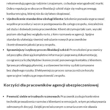
rekomendują agencję rodzinie i znajomym, co buduje wiarygodność marki.
Dobra reputacja w obszarze likwidacji szkód staje się realną przewagą
konkurencyjną, której nie da się łatwo skopiować.
Ujednolicenie standardów obsługi klienta:
Szkolenie pozwala wypracować
wspólne procedury i wzorce postępowania dla całego zespołu, niezależnie
od stażu i doświadczenia pracowników. Klient otrzymuje taki sam, wysoki
poziom obsługi bez względu na to, z kim rozmawia w agencji. Spójne
standardy ułatwiają również wdrażanie nowych pracowników
i kontrolowanie jakości pracy zespołu.
Sprawniejszy i szybszy proces likwidacji szkód:
Przeszkoleni pracownicy
od początku zbierają kompletne informacje i poprawną dokumentację,
co ogranicza liczbę błędów i konieczność ponownego kontaktu z klientem.
Sprawy przebiegają płynniej, a ustawowe terminy są dotrzymywane
bez zbędnego ryzyka. Efektywniejszy proces oznacza niższe koszty
operacyjne i większą przepustowość zespołu.
Korzyści dla pracowników agencji ubezpieczeniowej
Pewność siebie w trudnych rozmowach:
Pracownik zyskuje konkretne
techniki prowadzenia rozmów z klientami w emocjach, w tym przekazywania
odmownych decyzji. Dzięki przećwiczonym scenariuszom nie obawia