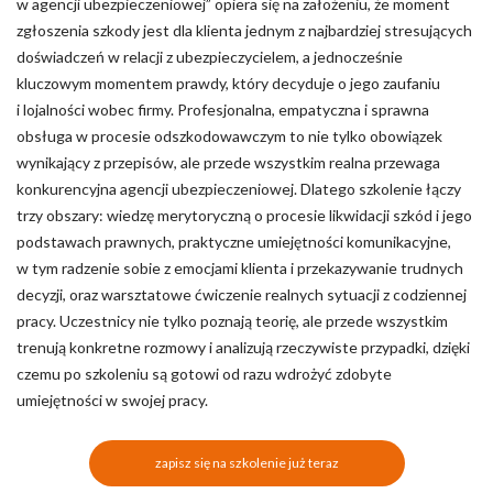
w agencji ubezpieczeniowej” opiera się na założeniu, że moment
zgłoszenia szkody jest dla klienta jednym z najbardziej stresujących
doświadczeń w relacji z ubezpieczycielem, a jednocześnie
kluczowym momentem prawdy, który decyduje o jego zaufaniu
i lojalności wobec firmy. Profesjonalna, empatyczna i sprawna
obsługa w procesie odszkodowawczym to nie tylko obowiązek
wynikający z przepisów, ale przede wszystkim realna przewaga
konkurencyjna agencji ubezpieczeniowej. Dlatego szkolenie łączy
trzy obszary: wiedzę merytoryczną o procesie likwidacji szkód i jego
podstawach prawnych, praktyczne umiejętności komunikacyjne,
w tym radzenie sobie z emocjami klienta i przekazywanie trudnych
decyzji, oraz warsztatowe ćwiczenie realnych sytuacji z codziennej
pracy. Uczestnicy nie tylko poznają teorię, ale przede wszystkim
trenują konkretne rozmowy i analizują rzeczywiste przypadki, dzięki
czemu po szkoleniu są gotowi od razu wdrożyć zdobyte
umiejętności w swojej pracy.
zapisz się na szkolenie już teraz