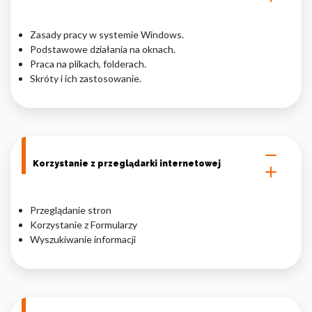
Nieklasyfikowane pliki cookie, to pliki, które są w procesie
Zasady pracy w systemie Windows.
klasyfikowania, wraz z dostawcami poszczególnych ciasteczek.
Podstawowe działania na oknach.
Praca na plikach, folderach.
Skróty i ich zastosowanie.
Odrzuć
Zapisz moje preferencje
Akceptuj wszystko
Korzystanie z przeglądarki internetowej
Przeglądanie stron
Korzystanie z Formularzy
Wyszukiwanie informacji