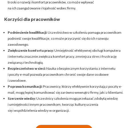
troski o rozwój i komfort pracowników, co może wpływać
na ich zaangażowanie i lojalność wobec firmy.
Korzyści dla pracowników
Podniesienie kwalifikacji:
Uczestnictwo w szkoleniu pomaga pracownikom
podnieść swoje kwalifikacje, co może przyczynić się do ich rozwoju
zawodowego.
Zwiększenie komfortu pracy:
Umiejętność efektywnej obsługi komputera
i internetu znacznie zwiększa komfort pracy, zmniejsza stres i frustrację
związaną z technologią.
Bezpieczeństwo w sieci:
Nauka o bezpiecznym korzystaniu z internetu
i poczty e-mail pozwala pracownikom chronić swoje dane osobowe
i zawodowe.
Poprawa komunikacji:
Pracownicy, którzy efektywnie korzystają z poczty e-
mail, mogą lepiej komunikować się zarówno wewnątrz firmy, jak i z klientami.
Szerzenie wiedzy:
Uczestnicy szkolenia mogą przekazać zdobytą wiedzę
i umiejętności innym pracownikom, tworząc kulturę uczenia
się i współdzielenia wiedzy w organizacji.