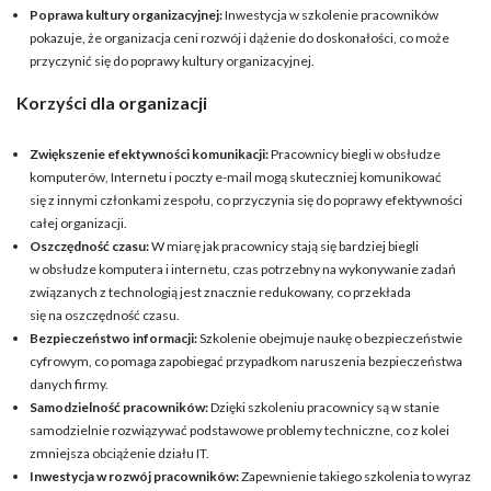
Poprawa kultury organizacyjnej:
Inwestycja w szkolenie pracowników
pokazuje, że organizacja ceni rozwój i dążenie do doskonałości, co może
przyczynić się do poprawy kultury organizacyjnej.
Korzyści dla organizacji
Zwiększenie efektywności komunikacji:
Pracownicy biegli w obsłudze
komputerów, Internetu i poczty e-mail mogą skuteczniej komunikować
się z innymi członkami zespołu, co przyczynia się do poprawy efektywności
całej organizacji.
Oszczędność czasu:
W miarę jak pracownicy stają się bardziej biegli
w obsłudze komputera i internetu, czas potrzebny na wykonywanie zadań
związanych z technologią jest znacznie redukowany, co przekłada
się na oszczędność czasu.
Bezpieczeństwo informacji:
Szkolenie obejmuje naukę o bezpieczeństwie
cyfrowym, co pomaga zapobiegać przypadkom naruszenia bezpieczeństwa
danych firmy.
Samodzielność pracowników:
Dzięki szkoleniu pracownicy są w stanie
samodzielnie rozwiązywać podstawowe problemy techniczne, co z kolei
zmniejsza obciążenie działu IT.
Inwestycja w rozwój pracowników:
Zapewnienie takiego szkolenia to wyraz