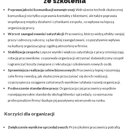
ze szkolenia
Poprawa jakości komunikacji wewnętrznej:
Wdrożenie technik skutecznej
komunikacji nie tylko usprawnia kontakty z klientami, ale także poprawia
współpracę między działami i członkami zespołu, co wpływa na lepszą
organizację pracy.
Wzrost zaangażowania i satysfakcji:
Pracownicy, którzy widzą efekty swojej
pracy i odnoszą sukcesy, są bardziej zaangażowani, co pozytywnie wpływa
na kulturę organizacyjną i ogólną atmosferę w firmie.
Stabilizacja zespołu:
Lepsze wyniki i większa satysfakcja z pracy zmniejszają
rotację pracowników, co pozwala organizacji utrzymać doświadczony zespół
i ograniczyć koszty związane z rekrutacją i szkoleniem nowych osób.
Sprawniejsza realizacja celów biznesowych:
Pracownicy lepiej rozumieją
cele firmy i wiedzą, jak skutecznie przyczyniać się do ich realizacji,
co przyspiesza osiąganie założonych wyników i ułatwia rozwój organizacji.
Podnoszenie standardów pracy:
Organizacja i jej pracownicy wspólnie
rozwijają wysokie standardy obsługi klienta i sprzedaży, co wzmacnia
profesjonalizm firmy i buduje jej pozytywny wizerunek na rynku.
Korzyści dla organizacji
Zwiększenie wyników sprzedażowych:
Przeszkoleni pracownicy potrafią