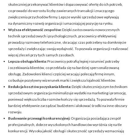
skuteczniej przekonywać klientów i dopasowywać ofertę do ich potrzeb,
co prowadzi do wzrostu liczby zawieranych transakcji i znaczącego
zwiększenia przychodów firmy. Lepsze wyniki sprzedażowe wpływają
na dynamiczny rozwój organizacji i umacniają jej pozycję na rynku.
Wyższa efektywność zespołów:
Dzięki zastosowaniu nowoczesnych
technik sprzedażowych i psychologicznych, pracownicy efektywniej
prowadzą rozmowy telefoniczne, skracając czas potrzebny na domknięcie
sprzedaży i zwiększając swoją wydajność. To pozwala organizacji realizować
więcej zleceń przy tych samych zasobach.
Lepsza obsługa klienta:
Pracownicy potrafią lepiej rozumieć potrzeby
i oczekiwania klientów, co przekłada się na bardziej spersonalizowaną
obsługę. Zadowoleni klienci częściej wracają i polecają firmę innym,
co buduje pozytywny wizerunek marki i zwiększa lojalność klientów.
Redukcja kosztów pozyskania klienta:
Dzięki skuteczniejszym technikom
sprzedażowym organizacja minimalizuje wydatki na marketing i promocję,
ponieważ większa liczba rozmów kończy się sprzedażą. To pozwala firmie
bardziej efektywnie zarządzać budżetem i alokować środki na inne obszary
rozwoju.
Budowanie przewagi konkurencyjnej:
Organizacja posiadająca zespół
profesjonalnych, dobrze wyszkolonych handlowców wyróżnia się na tle
konkurencji. Wysoka jakość obsługi i skuteczność sprzedaży wzmacniają