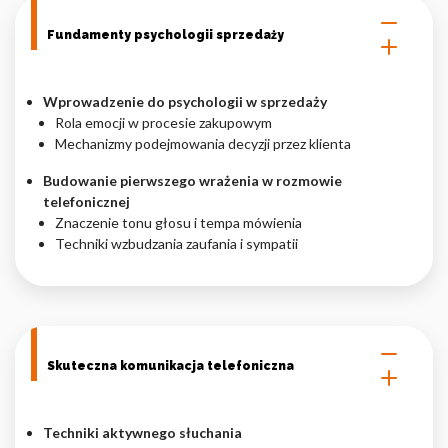
Nieklasyfikowane pliki cookie, to pliki, które są w procesie
Fundamenty psychologii sprzedaży
klasyfikowania, wraz z dostawcami poszczególnych ciasteczek.
Wprowadzenie do psychologii w sprzedaży
Odrzuć
Rola emocji w procesie zakupowym
Mechanizmy podejmowania decyzji przez klienta
Zapisz moje preferencje
Budowanie pierwszego wrażenia w rozmowie
Akceptuj wszystko
telefonicznej
Znaczenie tonu głosu i tempa mówienia
Techniki wzbudzania zaufania i sympatii
Skuteczna komunikacja telefoniczna
Techniki aktywnego słuchania