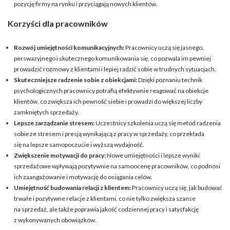
pozycję firmy na rynku i przyciągają nowych klientów.
Korzyści dla pracowników
Rozwój umiejętności komunikacyjnych:
Pracownicy uczą się jasnego,
perswazyjnego i skutecznego komunikowania się, co pozwala im pewniej
prowadzić rozmowy z klientami i lepiej radzić sobie w trudnych sytuacjach.
Skuteczniejsze radzenie sobie z obiekcjami:
Dzięki poznaniu technik
psychologicznych pracownicy potrafią efektywnie reagować na obiekcje
klientów, co zwiększa ich pewność siebie i prowadzi do większej liczby
zamkniętych sprzedaży.
Lepsze zarządzanie stresem:
Uczestnicy szkolenia uczą się metod radzenia
sobie ze stresem i presją wynikającą z pracy w sprzedaży, co przekłada
się na lepsze samopoczucie i wyższą wydajność.
Zwiększenie motywacji do pracy:
Nowe umiejętności i lepsze wyniki
sprzedażowe wpływają pozytywnie na samoocenę pracowników, co podnosi
ich zaangażowanie i motywację do osiągania celów.
Umiejętność budowania relacji z klientem:
Pracownicy uczą się, jak budować
trwałe i pozytywne relacje z klientami, co nie tylko zwiększa szanse
na sprzedaż, ale także poprawia jakość codziennej pracy i satysfakcję
z wykonywanych obowiązków.