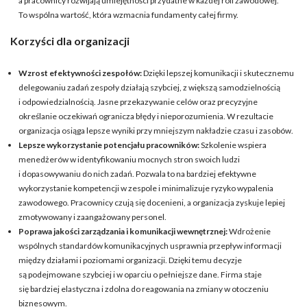
a pracownicy rozwijają umiejętności przydatne w każdej roli zawodowej.
To wspólna wartość, która wzmacnia fundamenty całej firmy.
Korzyści dla organizacji
Wzrost efektywności zespołów:
Dzięki lepszej komunikacji i skutecznemu
delegowaniu zadań zespoły działają szybciej, z większą samodzielnością
i odpowiedzialnością. Jasne przekazywanie celów oraz precyzyjne
określanie oczekiwań ogranicza błędy i nieporozumienia. W rezultacie
organizacja osiąga lepsze wyniki przy mniejszym nakładzie czasu i zasobów.
Lepsze wykorzystanie potencjału pracowników:
Szkolenie wspiera
menedżerów w identyfikowaniu mocnych stron swoich ludzi
i dopasowywaniu do nich zadań. Pozwala to na bardziej efektywne
wykorzystanie kompetencji w zespole i minimalizuje ryzyko wypalenia
zawodowego. Pracownicy czują się docenieni, a organizacja zyskuje lepiej
zmotywowany i zaangażowany personel.
Poprawa jakości zarządzania i komunikacji wewnętrznej:
Wdrożenie
wspólnych standardów komunikacyjnych usprawnia przepływ informacji
między działami i poziomami organizacji. Dzięki temu decyzje
są podejmowane szybciej i w oparciu o pełniejsze dane. Firma staje
się bardziej elastyczna i zdolna do reagowania na zmiany w otoczeniu
biznesowym.