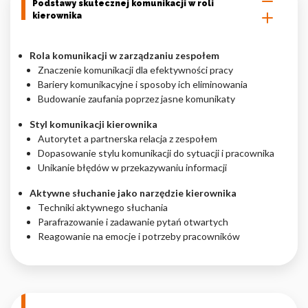
Podstawy skutecznej komunikacji w roli
kierownika
Nieklasyfikowane pliki cookie, to pliki, które są w procesie
klasyfikowania, wraz z dostawcami poszczególnych ciasteczek.
Rola komunikacji w zarządzaniu zespołem
Znaczenie komunikacji dla efektywności pracy
Odrzuć
Bariery komunikacyjne i sposoby ich eliminowania
Budowanie zaufania poprzez jasne komunikaty
Zapisz moje preferencje
Styl komunikacji kierownika
Akceptuj wszystko
Autorytet a partnerska relacja z zespołem
Dopasowanie stylu komunikacji do sytuacji i pracownika
Unikanie błędów w przekazywaniu informacji
Aktywne słuchanie jako narzędzie kierownika
Techniki aktywnego słuchania
Parafrazowanie i zadawanie pytań otwartych
Reagowanie na emocje i potrzeby pracowników