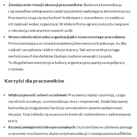
Zmniejszenie rotacji i absencji pracowników:
Skuteczna komunikacja
i sprawiedliwe delegowanie zadań pozytywnie wpływają na atmosferę pracy.
Pracownicy czują się wysłuchani i traktowani z szacunkiem, co zwiększa
ich lojalność wobec organizacji. W efekcie firma ogranicza koszty związane
z rekrutacją i wdrażaniem nowych osób.
Wzmocnienie wizerunku organizacji jako nowoczesnego pracodawcy:
Firma inwestująca w rozwój kompetencji kierowniczych pokazuje, że dba
o jakość zarządzania i dobre relacje w pracy. Taki wizerunek przyciąga
wartościowych kandydatów i buduje zaufanie wewnątrz zespołu.
To długofalowa inwestycja w kulturę organizacyjną opartą na współpracy
i rozwoju.
Korzyści dla pracowników
Większa jasność celów i oczekiwań:
Pracownicy lepiej rozumieją, czego
się od nich oczekuje, co minimalizuje stres i niepewność. Dzięki klarownej
komunikacji mogą działać bardziej samodzielnie i pewnie podejmować
decyzje. To przekłada się na poczucie kontroli i zadowolenie z wykonywanej
pracy.
Rozwój umiejętności interpersonalnych:
Uczestnictwo w szkoleniu pomaga
zrozumieć mechanizmy skutecznej komunikacji i rozwiązywania konfliktów.