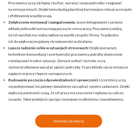
Pracownicy uczą się lepiej słuchać, wyrażać swoje potrzeby i reagować
na emocje innych. Dzięki temu budują bardziej harmonijne relacje w zespole
i efektywniej współpracują.
Zwiększenie motywacji i zaangażowania:
Jasne delegowanie i uznanie
wkładu jednostki wzmacniają poczucie sensu pracy. Pracownicy widzą,
że ich wysiłek ma realny wpływ na wyniki zespołu i firmy. To pobudza
ich do większej inicjatywy i kreatywności w działaniu.
Lepsze radzenie sobie w sytuacjach stresowych:
Dzięki poznanym
technikom komunikacji i asertywności pracownicy potrafią skuteczniej
rozwiązywać trudne sytuacje. Zamiast unikać rozmów, uczą
się konstruktywnie wyrażać opinie i potrzeby. To przekłada się na mniejsze
napięcie w pracy i lepsze samopoczucie.
Budowanie poczucia odpowiedzialności i sprawczości:
Uczestnicy uczą
się podejmować inicjatywę i świadomie zarządzać swoimi zadaniami. Dzięki
większej autonomii czują, że ich praca ma znaczenie i wpływa na sukces
zespołu. Takie podejście sprzyja rozwojowi osobistemu i zawodowemu.
dowiedz się więcej