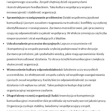
i wzajemnego szacunku. Zespół chętniej dzieli się pomysłami
i konstruktywnym feedbackiem. Taka kultura współpracy wspiera
innowacyjność i stabilność organizacji.
Sprawniejsze rozwiązywanie problemów:
Dzięki wspólnemu językowi
komunikacji i jasnym zasadom reagowania na trudności, konflikty są szybciej
identyfikowane i rozwiązywane. Zarówno menedżerowie, jak i pracownicy
czują się odpowiedzialni za jakość współpracy. W efekcie zmniejsza się liczba
nieporozumień i strat wynikających z błędów.
Udoskonalenie procesów decyzyjnych:
Lepsze zrozumienie ról
i kompetencji w zespole pozwala szybciej podejmować trafne decyzje.
Zarówno przełożeni, jak i podwładni wiedzą, jakie mają uprawnienia i kiedy
powinni konsultować działania. To skraca ścieżki komunikacyjne i zwiększa
skuteczność organizacji.
Wzmocnienie kultury odpowiedzialności:
Szkolenie uczy wszystkich
uczestników, że efektywność zespołu zależy od wspólnego zaangażowania
i jasnych zasad współpracy. Każdy bierze odpowiedzialność za swoje
działania i ich wpływ na całość. Takie podejście buduje dojrzałość
organizacyjną i wzajemne zaufanie.
Długofalowy rozwój organizacji i ludzi:
Inwestycja w kompetencje
komunikacyjne i menedżerskie przekłada się na trwały wzrost jakości pracy.
Organizacja zyskuje stabilny, świadomy i współpracujący zespół,