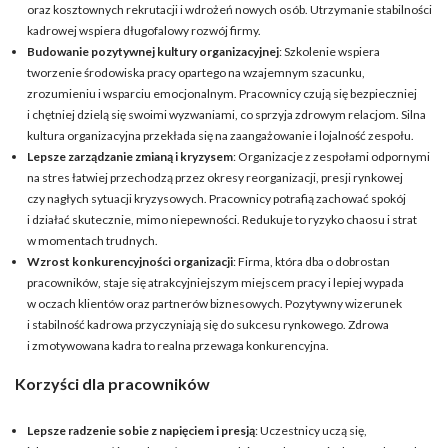
oraz kosztownych rekrutacji i wdrożeń nowych osób. Utrzymanie stabilności
kadrowej wspiera długofalowy rozwój firmy.
Budowanie pozytywnej kultury organizacyjnej
: Szkolenie wspiera
tworzenie środowiska pracy opartego na wzajemnym szacunku,
zrozumieniu i wsparciu emocjonalnym. Pracownicy czują się bezpieczniej
i chętniej dzielą się swoimi wyzwaniami, co sprzyja zdrowym relacjom. Silna
kultura organizacyjna przekłada się na zaangażowanie i lojalność zespołu.
Lepsze zarządzanie zmianą i kryzysem
: Organizacje z zespołami odpornymi
na stres łatwiej przechodzą przez okresy reorganizacji, presji rynkowej
czy nagłych sytuacji kryzysowych. Pracownicy potrafią zachować spokój
i działać skutecznie, mimo niepewności. Redukuje to ryzyko chaosu i strat
w momentach trudnych.
Wzrost konkurencyjności organizacji
: Firma, która dba o dobrostan
pracowników, staje się atrakcyjniejszym miejscem pracy i lepiej wypada
w oczach klientów oraz partnerów biznesowych. Pozytywny wizerunek
i stabilność kadrowa przyczyniają się do sukcesu rynkowego. Zdrowa
i zmotywowana kadra to realna przewaga konkurencyjna.
Korzyści dla pracowników
Lepsze radzenie sobie z napięciem i presją
: Uczestnicy uczą się,