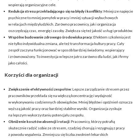
wspierają organizacyjne cele.
Redukcja stresu przekładającego się na błędy i konflikty
: Mniejsze napięcie
psychiczne to mniej pomyłek w pracy i mniej sytuacji wybuchowych
w relacjach międzyludzkich. Zarówno pracownicy, jak i organizacja
oszczędzają czas, energię i zasoby. Zwiększa się też jakość usług i produktów.
Wspólne budowanie zdrowego środowiska pracy
: Efektem szkolenia jest
nie tylko indywidualna zmiana, ale też transformacja kultury pracy. Cały
zespół zaczyna funkcjonować w sposób bardziej świadomy, wspierający
i zrównoważony. To inwestycja w lepsze jutro zarówno dla ludzi, jak i firmy
jako całości.
Korzyści dla organizacji
Zwiększenie efektywności zespołów
: Lepsze zarządzanie stresem przez
pracowników przekłada się na większą koncentrację i wydajność
w wykonywaniu codziennych obowiązków. Mniej błędów i opóźnień oznacza
wyższą jakość pracy oraz bardziej stabilne wyniki. Organizacja zyskuje
na lepszym wykorzystaniu potencjału zespołu.
Obniżenie kosztów absencji i rotacji
: Pracownicy, którzy potrafią
skutecznie radzić sobie ze stresem, rzadziej chorują i rezygnują z pracy
z powodu wypalenia. Zmniejsza się liczba zwolnień lekarskich