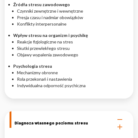
Źródła stresu zawodowego
Nieklasyfikowane pliki cookie, to pliki, które są w procesie
Czynniki zewnętrzne i wewnętrzne
klasyfikowania, wraz z dostawcami poszczególnych ciasteczek.
Presja czasu i nadmiar obowiązków
Konflikty interpersonalne
Odrzuć
Wpływ stresu na organizm i psychikę
Reakcje fizjologiczne na stres
Zapisz moje preferencje
Skutki przewlekłego stresu
Objawy wypalenia zawodowego
Akceptuj wszystko
Psychologia stresu
Mechanizmy obronne
Rola przekonań i nastawienia
Indywidualna odporność psychiczna
Diagnoza własnego poziomu stresu