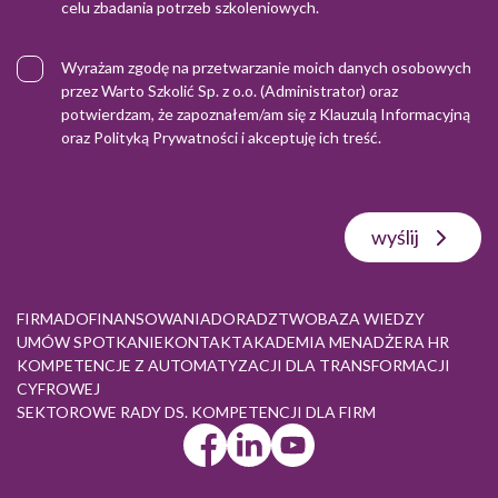
celu zbadania potrzeb szkoleniowych.
Wyrażam zgodę na przetwarzanie moich danych osobowych
przez Warto Szkolić Sp. z o.o. (Administrator) oraz
potwierdzam, że zapoznałem/am się z
Klauzulą Informacyjną
oraz
Polityką Prywatności
i akceptuję ich treść.
wyślij
FIRMA
DOFINANSOWANIA
DORADZTWO
BAZA WIEDZY
UMÓW SPOTKANIE
KONTAKT
AKADEMIA MENADŻERA HR
KOMPETENCJE Z AUTOMATYZACJI DLA TRANSFORMACJI
CYFROWEJ
SEKTOROWE RADY DS. KOMPETENCJI DLA FIRM