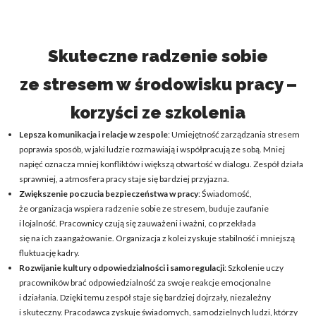
Skuteczne radzenie sobie
ze stresem w środowisku pracy –
korzyści ze szkolenia
Lepsza komunikacja i relacje w zespole
: Umiejętność zarządzania stresem
poprawia sposób, w jaki ludzie rozmawiają i współpracują ze sobą. Mniej
napięć oznacza mniej konfliktów i większą otwartość w dialogu. Zespół działa
sprawniej, a atmosfera pracy staje się bardziej przyjazna.
Zwiększenie poczucia bezpieczeństwa w pracy
: Świadomość,
że organizacja wspiera radzenie sobie ze stresem, buduje zaufanie
i lojalność. Pracownicy czują się zauważeni i ważni, co przekłada
się na ich zaangażowanie. Organizacja z kolei zyskuje stabilność i mniejszą
fluktuację kadry.
Rozwijanie kultury odpowiedzialności i samoregulacji
: Szkolenie uczy
pracowników brać odpowiedzialność za swoje reakcje emocjonalne
i działania. Dzięki temu zespół staje się bardziej dojrzały, niezależny
i skuteczny. Pracodawca zyskuje świadomych, samodzielnych ludzi, którzy