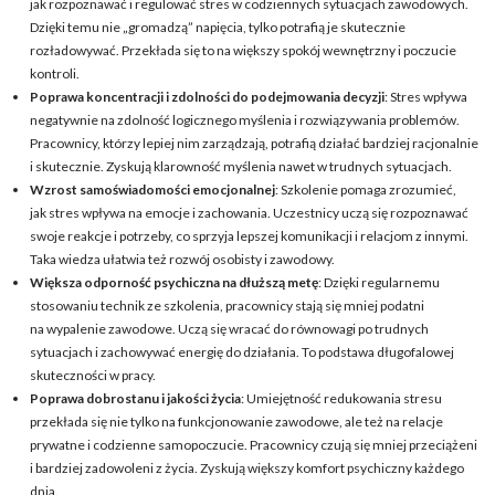
jak rozpoznawać i regulować stres w codziennych sytuacjach zawodowych.
Dzięki temu nie „gromadzą” napięcia, tylko potrafią je skutecznie
rozładowywać. Przekłada się to na większy spokój wewnętrzny i poczucie
kontroli.
Poprawa koncentracji i zdolności do podejmowania decyzji
: Stres wpływa
negatywnie na zdolność logicznego myślenia i rozwiązywania problemów.
Pracownicy, którzy lepiej nim zarządzają, potrafią działać bardziej racjonalnie
i skutecznie. Zyskują klarowność myślenia nawet w trudnych sytuacjach.
Wzrost samoświadomości emocjonalnej
: Szkolenie pomaga zrozumieć,
jak stres wpływa na emocje i zachowania. Uczestnicy uczą się rozpoznawać
swoje reakcje i potrzeby, co sprzyja lepszej komunikacji i relacjom z innymi.
Taka wiedza ułatwia też rozwój osobisty i zawodowy.
Większa odporność psychiczna na dłuższą metę
: Dzięki regularnemu
stosowaniu technik ze szkolenia, pracownicy stają się mniej podatni
na wypalenie zawodowe. Uczą się wracać do równowagi po trudnych
sytuacjach i zachowywać energię do działania. To podstawa długofalowej
skuteczności w pracy.
Poprawa dobrostanu i jakości życia
: Umiejętność redukowania stresu
przekłada się nie tylko na funkcjonowanie zawodowe, ale też na relacje
prywatne i codzienne samopoczucie. Pracownicy czują się mniej przeciążeni
i bardziej zadowoleni z życia. Zyskują większy komfort psychiczny każdego
dnia.