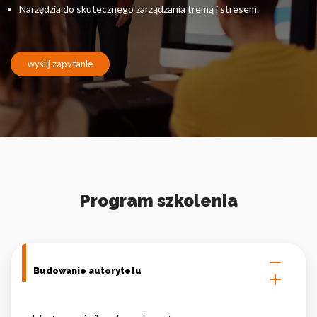
Pliki cookie dotyczące preferencji umożliwiają stronie
Narzędzia do skutecznego zarządzania tremą i stresem.
zapamiętanie informacji, które zmieniają wygląd lub
funkcjonowanie strony, np. preferowany język lub region, w
którym znajduje się użytkownik.
wyślij zapytanie
Statystyka
Statystyczne pliki cookie pomagają właścicielem stron
internetowych zrozumieć, w jaki sposób różni użytkownicy
zachowują się na stronie, gromadząc i zgłaszając anonimowe
informacje.
Marketing
Program szkolenia
Marketingowe pliki cookie stosowane są w celu śledzenia
użytkowników na stronach internetowych. Celem jest
wyświetlanie reklam, które są istotne i interesujące dla
poszczególnych użytkowników i tym samym bardziej cenne dla
Budowanie autorytetu
wydawców i reklamodawców strony trzeciej.
Nieklasyfikowane