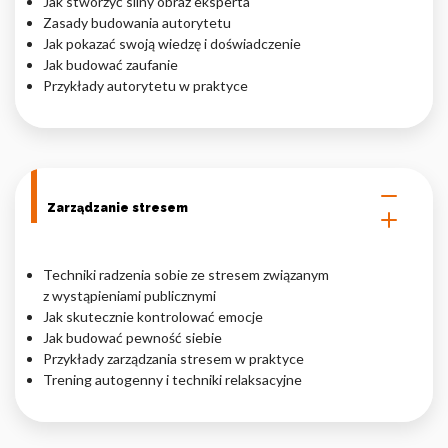
Jak stworzyć silny obraz eksperta
Zasady budowania autorytetu
Nieklasyfikowane pliki cookie, to pliki, które są w procesie
Jak pokazać swoją wiedzę i doświadczenie
klasyfikowania, wraz z dostawcami poszczególnych ciasteczek.
Jak budować zaufanie
Przykłady autorytetu w praktyce
Odrzuć
Zapisz moje preferencje
Akceptuj wszystko
Zarządzanie stresem
Techniki radzenia sobie ze stresem związanym
z wystąpieniami publicznymi
Jak skutecznie kontrolować emocje
Jak budować pewność siebie
Przykłady zarządzania stresem w praktyce
Trening autogenny i techniki relaksacyjne