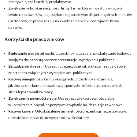
efektywniejsze i bardziej produktywne.
Zwiększenie konkurencyjności firmy
: Firmy, które inwestują w rozwój
swoich pracowników, stają się bardziej atrakcyjne dla potencjalnych klientów
i partnerów, co przekłada się na zwiększenie konkurencyjności firmy
na rynku.
Korzyści dla pracowników
Budowanie osobistej marki
: Uczestnicy nauczą się, jak skutecznie budować
swoją markę osobistą poprzez prezentacje i wystąpienia publiczne.
Zarządzanie stresem
: Uczestnicy nauczą się, jak skutecznie radzić sobie
ze stresem związanym z wystąpieniami publicznymi.
Rozwój umiejętności komunikacyjnych
: Uczestnicy zrozumieją,
jak skutecznie komunikować swoje pomysły i informacje, co przekłada
się na lepsze wyniki w pracy.
Zwiększenie pewności siebie
: Uczestnicy zyskają pewność siebie
w kontaktach z innymi, co pozytywnie wpłynie na ich relacje zawodowe.
Rozwój kariery
: Udoskonalenie umiejętności prezentacji może otworzyć
uczestnikom drzwi do nowych możliwości kariery.