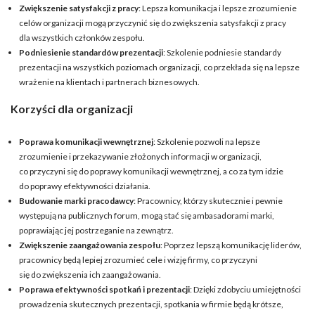
Zwiększenie satysfakcji z pracy
: Lepsza komunikacja i lepsze zrozumienie
celów organizacji mogą przyczynić się do zwiększenia satysfakcji z pracy
dla wszystkich członków zespołu.
Podniesienie standardów prezentacji
: Szkolenie podniesie standardy
prezentacji na wszystkich poziomach organizacji, co przekłada się na lepsze
wrażenie na klientach i partnerach biznesowych.
Korzyści dla organizacji
Poprawa komunikacji wewnętrznej
: Szkolenie pozwoli na lepsze
zrozumienie i przekazywanie złożonych informacji w organizacji,
co przyczyni się do poprawy komunikacji wewnętrznej, a co za tym idzie
do poprawy efektywności działania.
Budowanie marki pracodawcy
: Pracownicy, którzy skutecznie i pewnie
występują na publicznych forum, mogą stać się ambasadorami marki,
poprawiając jej postrzeganie na zewnątrz.
Zwiększenie zaangażowania zespołu
: Poprzez lepszą komunikację liderów,
pracownicy będą lepiej zrozumieć cele i wizję firmy, co przyczyni
się do zwiększenia ich zaangażowania.
Poprawa efektywności spotkań i prezentacji
: Dzięki zdobyciu umiejętności
prowadzenia skutecznych prezentacji, spotkania w firmie będą krótsze,