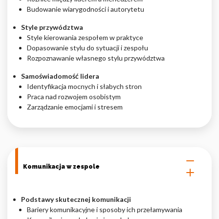
Budowanie wiarygodności i autorytetu
Nieklasyfikowane pliki cookie, to pliki, które są w procesie
klasyfikowania, wraz z dostawcami poszczególnych ciasteczek.
Style przywództwa
Style kierowania zespołem w praktyce
Dopasowanie stylu do sytuacji i zespołu
Odrzuć
Rozpoznawanie własnego stylu przywództwa
Zapisz moje preferencje
Samoświadomość lidera
Identyfikacja mocnych i słabych stron
Akceptuj wszystko
Praca nad rozwojem osobistym
Zarządzanie emocjami i stresem
Komunikacja w zespole
Podstawy skutecznej komunikacji
Bariery komunikacyjne i sposoby ich przełamywania