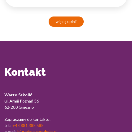
więcej opinii
Kontakt
Warto Szkolić
ul. Armii Poznań 36
62-200 Gniezno
Zapraszamy do kontaktu:
tel.:
+48 881 388 588
e-mail:
biuro@wartoszkolic.pl