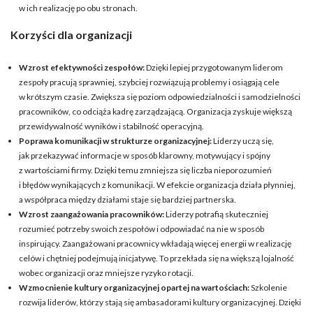
w ich realizację po obu stronach.
Korzyści dla organizacji
Wzrost efektywności zespołów:
Dzięki lepiej przygotowanym liderom
zespoły pracują sprawniej, szybciej rozwiązują problemy i osiągają cele
w krótszym czasie. Zwiększa się poziom odpowiedzialności i samodzielności
pracowników, co odciąża kadrę zarządzającą. Organizacja zyskuje większą
przewidywalność wyników i stabilność operacyjną.
Poprawa komunikacji w strukturze organizacyjnej:
Liderzy uczą się,
jak przekazywać informacje w sposób klarowny, motywujący i spójny
z wartościami firmy. Dzięki temu zmniejsza się liczba nieporozumień
i błędów wynikających z komunikacji. W efekcie organizacja działa płynniej,
a współpraca między działami staje się bardziej partnerska.
Wzrost zaangażowania pracowników:
Liderzy potrafią skuteczniej
rozumieć potrzeby swoich zespołów i odpowiadać na nie w sposób
inspirujący. Zaangażowani pracownicy wkładają więcej energii w realizację
celów i chętniej podejmują inicjatywę. To przekłada się na większą lojalność
wobec organizacji oraz mniejsze ryzyko rotacji.
Wzmocnienie kultury organizacyjnej opartej na wartościach:
Szkolenie
rozwija liderów, którzy stają się ambasadorami kultury organizacyjnej. Dzięki