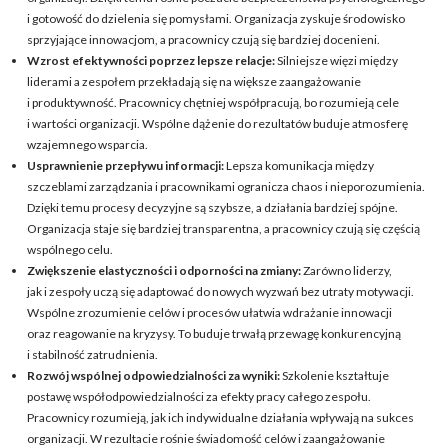
i gotowość do dzielenia się pomysłami. Organizacja zyskuje środowisko
sprzyjające innowacjom, a pracownicy czują się bardziej docenieni.
Wzrost efektywności poprzez lepsze relacje:
Silniejsze więzi między
liderami a zespołem przekładają się na większe zaangażowanie
i produktywność. Pracownicy chętniej współpracują, bo rozumieją cele
i wartości organizacji. Wspólne dążenie do rezultatów buduje atmosferę
wzajemnego wsparcia.
Usprawnienie przepływu informacji:
Lepsza komunikacja między
szczeblami zarządzania i pracownikami ogranicza chaos i nieporozumienia.
Dzięki temu procesy decyzyjne są szybsze, a działania bardziej spójne.
Organizacja staje się bardziej transparentna, a pracownicy czują się częścią
wspólnego celu.
Zwiększenie elastyczności i odporności na zmiany:
Zarówno liderzy,
jak i zespoły uczą się adaptować do nowych wyzwań bez utraty motywacji.
Wspólne zrozumienie celów i procesów ułatwia wdrażanie innowacji
oraz reagowanie na kryzysy. To buduje trwałą przewagę konkurencyjną
i stabilność zatrudnienia.
Rozwój wspólnej odpowiedzialności za wyniki:
Szkolenie kształtuje
postawę współodpowiedzialności za efekty pracy całego zespołu.
Pracownicy rozumieją, jak ich indywidualne działania wpływają na sukces
organizacji. W rezultacie rośnie świadomość celów i zaangażowanie