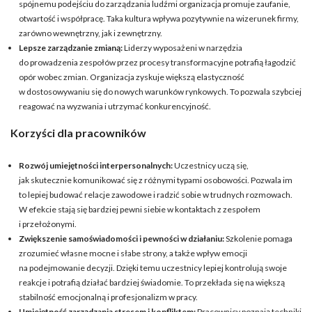
spójnemu podejściu do zarządzania ludźmi organizacja promuje zaufanie,
otwartość i współpracę. Taka kultura wpływa pozytywnie na wizerunek firmy,
zarówno wewnętrzny, jak i zewnętrzny.
Lepsze zarządzanie zmianą:
Liderzy wyposażeni w narzędzia
do prowadzenia zespołów przez procesy transformacyjne potrafią łagodzić
opór wobec zmian. Organizacja zyskuje większą elastyczność
w dostosowywaniu się do nowych warunków rynkowych. To pozwala szybciej
reagować na wyzwania i utrzymać konkurencyjność.
Korzyści dla pracowników
Rozwój umiejętności interpersonalnych:
Uczestnicy uczą się,
jak skutecznie komunikować się z różnymi typami osobowości. Pozwala im
to lepiej budować relacje zawodowe i radzić sobie w trudnych rozmowach.
W efekcie stają się bardziej pewni siebie w kontaktach z zespołem
i przełożonymi.
Zwiększenie samoświadomości i pewności w działaniu:
Szkolenie pomaga
zrozumieć własne mocne i słabe strony, a także wpływ emocji
na podejmowanie decyzji. Dzięki temu uczestnicy lepiej kontrolują swoje
reakcje i potrafią działać bardziej świadomie. To przekłada się na większą
stabilność emocjonalną i profesjonalizm w pracy.
Umiejętność zarządzania stresem i konfliktem:
Pracownicy poznają techniki