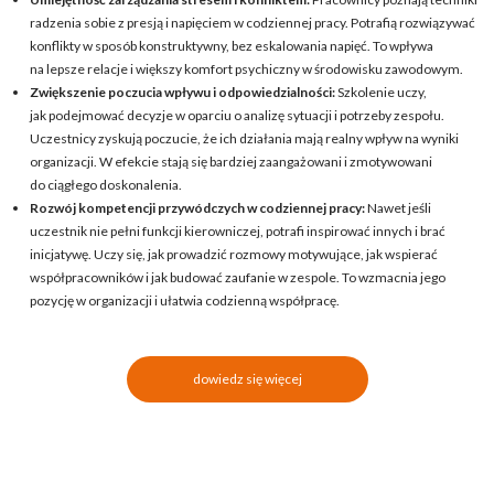
radzenia sobie z presją i napięciem w codziennej pracy. Potrafią rozwiązywać
konflikty w sposób konstruktywny, bez eskalowania napięć. To wpływa
na lepsze relacje i większy komfort psychiczny w środowisku zawodowym.
Zwiększenie poczucia wpływu i odpowiedzialności:
Szkolenie uczy,
jak podejmować decyzje w oparciu o analizę sytuacji i potrzeby zespołu.
Uczestnicy zyskują poczucie, że ich działania mają realny wpływ na wyniki
organizacji. W efekcie stają się bardziej zaangażowani i zmotywowani
do ciągłego doskonalenia.
Rozwój kompetencji przywódczych w codziennej pracy:
Nawet jeśli
uczestnik nie pełni funkcji kierowniczej, potrafi inspirować innych i brać
inicjatywę. Uczy się, jak prowadzić rozmowy motywujące, jak wspierać
współpracowników i jak budować zaufanie w zespole. To wzmacnia jego
pozycję w organizacji i ułatwia codzienną współpracę.
dowiedz się więcej