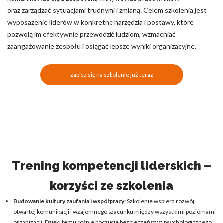
oraz zarządzać sytuacjami trudnymi i zmianą. Celem szkolenia jest
wyposażenie liderów w konkretne narzędzia i postawy, które
pozwolą im efektywnie przewodzić ludziom, wzmacniać
zaangażowanie zespołu i osiągać lepsze wyniki organizacyjne.
zapisz się na szkolenie już teraz
Trening kompetencji liderskich –
korzyści ze szkolenia
Budowanie kultury zaufania i współpracy:
Szkolenie wspiera rozwój
otwartej komunikacji i wzajemnego szacunku między wszystkimi poziomami
organizacji. Dzięki temu rośnie poczucie bezpieczeństwa psychologicznego