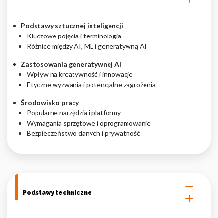
Nieklasyfikowane pliki cookie, to pliki, które są w procesie
klasyfikowania, wraz z dostawcami poszczególnych ciasteczek.
Podstawy sztucznej inteligencji
Kluczowe pojęcia i terminologia
Różnice między AI, ML i generatywną AI
Odrzuć
Zastosowania generatywnej AI
Wpływ na kreatywność i innowacje
Zapisz moje preferencje
Etyczne wyzwania i potencjalne zagrożenia
Akceptuj wszystko
Środowisko pracy
Popularne narzędzia i platformy
Wymagania sprzętowe i oprogramowanie
Bezpieczeństwo danych i prywatność
Podstawy techniczne