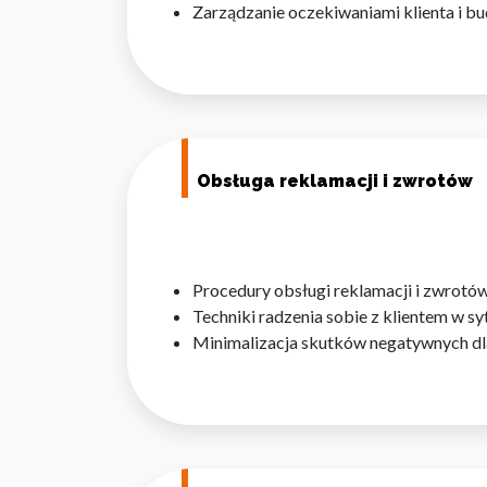
Zarządzanie oczekiwaniami klienta i bu
Wykorzystujemy pliki cookie 
naszej witrynie. Informacje
Obsługa reklamacji i zwrotów
analitycznym. Partnerzy mog
z ich usług.
Niezbędne
Procedury obsługi reklamacji i zwrotów
Niezbędne pliki cookie mają 
Techniki radzenia sobie z klientem w s
sposób bez nich. Te pliki co
Minimalizacja skutków negatywnych dla 
Preferencje
Pliki cookie dotyczące prefe
np. preferowany język lub re