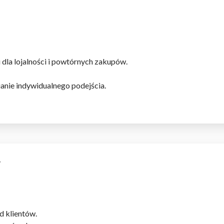
omagają właścicielem stron internetowych zrozumieć, w jaki sposób różni
szając anonimowe informacje.
 dla lojalności i powtórnych zakupów.
ianie indywidualnego podejścia.
tosowane są w celu śledzenia użytkowników na stronach internetowych.
interesujące dla poszczególnych użytkowników i tym samym bardziej cenn
iej.
e, to pliki, które są w procesie klasyfikowania, wraz z dostawcami poszcz
w
Zapisz moje preferencje
Akc
d klientów.