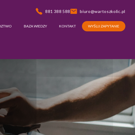
881 388 588
biuro@wartoszkolic.pl
DZTWO
BAZA WIEDZY
KONTAKT
WYŚLIJ ZAPYTANIE