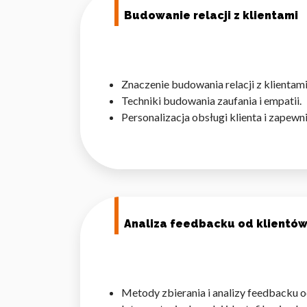
Budowanie relacji z klientami
Statystyka
Statystyczne pliki cookie p
na stronie, gromadząc i zgła
Znaczenie budowania relacji z klientami
Marketing
Techniki budowania zaufania i empatii.
Personalizacja obsługi klienta i zapewn
Marketingowe pliki cookie s
reklam, które są istotne i 
reklamodawców strony trzec
Nieklasyfikowane
Nieklasyfikowane pliki cooki
Analiza feedbacku od klientó
Odrzuć
Metody zbierania i analizy feedbacku o