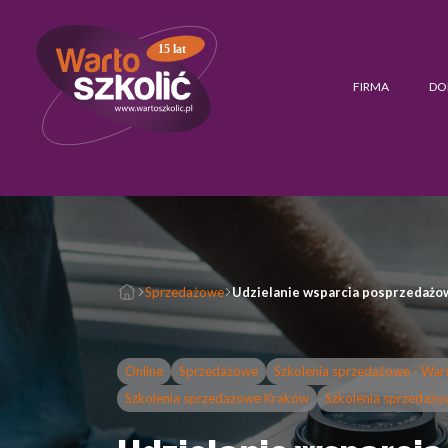
15 lat
FIRMA
DO
Sprzedażowe
Udzielanie wsparcia posprzedaż
Online
Sprzedażowe
Szkolenia sprzedażowe - Wa
Szkolenia sprzedażowe Kraków
Szkolenia sprzedaż