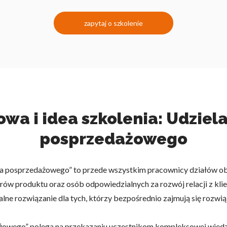
zapytaj o szkolenie
wa i idea szkolenia: Udziel
posprzedażowego
ia posprzedażowego” to przede wszystkim pracownicy działów obsł
rów produktu oraz osób odpowiedzialnych za rozwój relacji z klie
alne rozwiązanie dla tych, którzy bezpośrednio zajmują się rozw
żowego” polega na przekazaniu uczestnikom kompleksowej wiedzy 