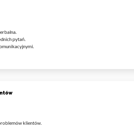
erbalna.
dnich pytań.
komunikacyjnymi.
entów
 problemów klientów.