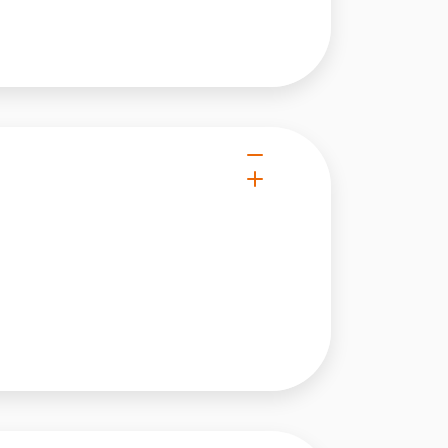
owe i analizować ruch w
nościowym, reklamowym i
skanymi podczas korzystania
e działać w zamierzony
.
d lub funkcjonowanie strony,