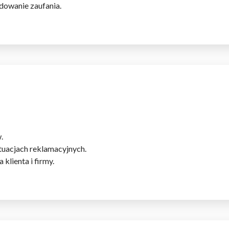
dowanie zaufania.
do spersonalizowania treści i reklam, aby oferować funkcje społeczności
 o tym, jak korzystasz z naszej witryny, udostępniamy partnerom społecz
ą połączyć te informacje z innymi danymi otrzymanymi od Ciebie lub uzy
.
kluczowe znaczenie dla podstawowych funkcji witryny i witryna nie będzi
ytuacjach reklamacyjnych.
okie nie przechowują żadnych danych umożliwiających identyfikację osoby
klienta i firmy.
rencji umożliwiają stronie zapamiętanie informacji, które zmieniają wyglą
gion, w którym znajduje się użytkownik.