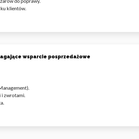
bszarów do poprawy.
ku klientów.
magające wsparcie posprzedażowe
 Management).
 i zwrotami.
a.