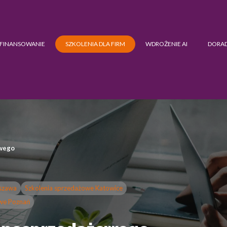
FINANSOWANIE
SZKOLENIA DLA FIRM
WDROŻENIE AI
DORA
owego
rszawa
Szkolenia sprzedażowe Katowice
owe Poznań