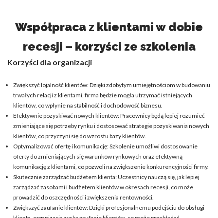
Współpraca z klientami w dobie
recesji – korzyści ze szkolenia
Korzyści dla organizacji
Zwiększyć lojalność klientów: Dzięki zdobytym umiejętnościom w budowaniu
trwałych relacji z klientami, firma będzie mogła utrzymać istniejących
klientów, co wpłynie na stabilność i dochodowość biznesu.
Efektywnie pozyskiwać nowych klientów: Pracownicy będą lepiej rozumieć
zmieniające się potrzeby rynku i dostosować strategie pozyskiwania nowych
klientów, co przyczyni się do wzrostu bazy klientów.
Optymalizować ofertę i komunikację: Szkolenie umożliwi dostosowanie
oferty do zmieniających się warunków rynkowych oraz efektywną
komunikację z klientami, co pozwoli na zwiększenie konkurencyjności firmy.
Skutecznie zarządzać budżetem klienta: Uczestnicy nauczą się, jak lepiej
zarządzać zasobami i budżetem klientów w okresach recesji, co może
prowadzić do oszczędności i zwiększenia rentowności.
Zwiększyć zaufanie klientów: Dzięki profesjonalnemu podejściu do obsługi
klienta, organizacja zyska zaufanie klientów, co może przekładać