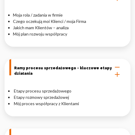
Nieklasyfikowane pliki cookie, to pliki, które są w procesie
Moja rola / zadania w firmie
klasyfikowania, wraz z dostawcami poszczególnych ciasteczek.
Czego oczekują moi Klienci / moja Firma
Jakich mam Klientów – analiza
Mój plan rozwoju współpracy
Odrzuć
Zapisz moje preferencje
Akceptuj wszystko
Ramy procesu sprzedażowego - kluczowe etapy
działania
Etapy procesu sprzedażowego
Etapy rozmowy sprzedażowej
Mój proces współpracy z Klientami