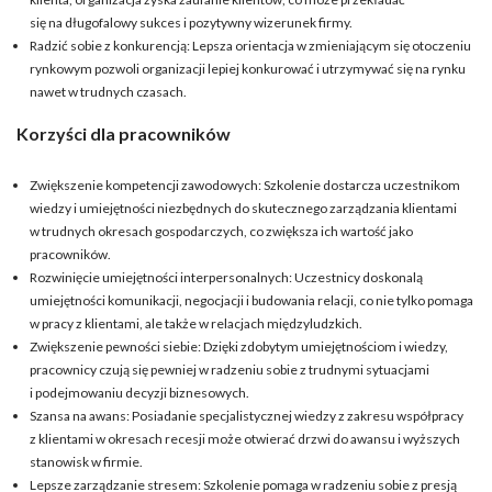
się na długofalowy sukces i pozytywny wizerunek firmy.
Radzić sobie z konkurencją: Lepsza orientacja w zmieniającym się otoczeniu
rynkowym pozwoli organizacji lepiej konkurować i utrzymywać się na rynku
nawet w trudnych czasach.
Korzyści dla pracowników
Zwiększenie kompetencji zawodowych: Szkolenie dostarcza uczestnikom
wiedzy i umiejętności niezbędnych do skutecznego zarządzania klientami
w trudnych okresach gospodarczych, co zwiększa ich wartość jako
pracowników.
Rozwinięcie umiejętności interpersonalnych: Uczestnicy doskonalą
umiejętności komunikacji, negocjacji i budowania relacji, co nie tylko pomaga
w pracy z klientami, ale także w relacjach międzyludzkich.
Zwiększenie pewności siebie: Dzięki zdobytym umiejętnościom i wiedzy,
pracownicy czują się pewniej w radzeniu sobie z trudnymi sytuacjami
i podejmowaniu decyzji biznesowych.
Szansa na awans: Posiadanie specjalistycznej wiedzy z zakresu współpracy
z klientami w okresach recesji może otwierać drzwi do awansu i wyższych
stanowisk w firmie.
Lepsze zarządzanie stresem: Szkolenie pomaga w radzeniu sobie z presją