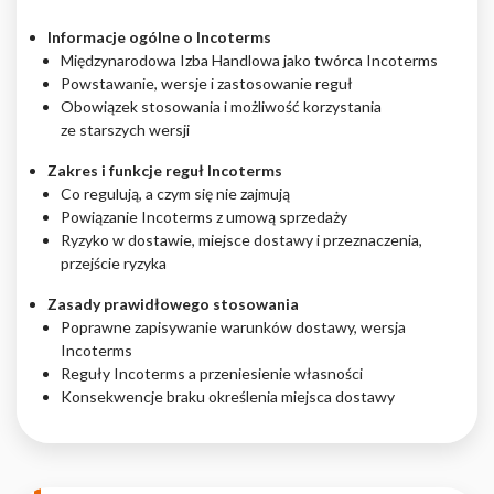
Nieklasyfikowane pliki cookie, to pliki, które są w procesie
Informacje ogólne o Incoterms
klasyfikowania, wraz z dostawcami poszczególnych ciasteczek.
Międzynarodowa Izba Handlowa jako twórca Incoterms
Powstawanie, wersje i zastosowanie reguł
Obowiązek stosowania i możliwość korzystania
Odrzuć
ze starszych wersji
Zapisz moje preferencje
Zakres i funkcje reguł Incoterms
Co regulują, a czym się nie zajmują
Akceptuj wszystko
Powiązanie Incoterms z umową sprzedaży
Ryzyko w dostawie, miejsce dostawy i przeznaczenia,
przejście ryzyka
Zasady prawidłowego stosowania
Poprawne zapisywanie warunków dostawy, wersja
Incoterms
Reguły Incoterms a przeniesienie własności
Konsekwencje braku określenia miejsca dostawy