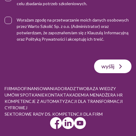
celu zbadania potrzeb szkoleniowych.
Wyrażam zgodę na przetwarzanie moich danych osobowych
przez Warto Szkolić Sp. z o.o. (Administrator) oraz
potwierdzam, że zapoznałem/am się z
Klauzulą Informacyjną
oraz
Polityką Prywatności
i akceptuję ich treść.
wyślij
FIRMA
DOFINANSOWANIA
DORADZTWO
BAZA WIEDZY
UMÓW SPOTKANIE
KONTAKT
AKADEMIA MENADŻERA HR
KOMPETENCJE Z AUTOMATYZACJI DLA TRANSFORMACJI
CYFROWEJ
SEKTOROWE RADY DS. KOMPETENCJI DLA FIRM