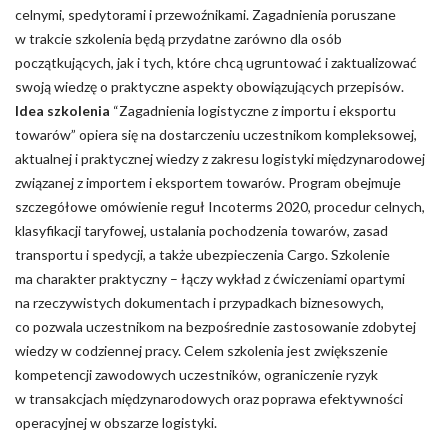
celnymi, spedytorami i przewoźnikami. Zagadnienia poruszane
w trakcie szkolenia będą przydatne zarówno dla osób
początkujących, jak i tych, które chcą ugruntować i zaktualizować
swoją wiedzę o praktyczne aspekty obowiązujących przepisów.
Idea szkolenia
“Zagadnienia logistyczne z importu i eksportu
towarów” opiera się na dostarczeniu uczestnikom kompleksowej,
aktualnej i praktycznej wiedzy z zakresu logistyki międzynarodowej
związanej z importem i eksportem towarów. Program obejmuje
szczegółowe omówienie reguł Incoterms 2020, procedur celnych,
klasyfikacji taryfowej, ustalania pochodzenia towarów, zasad
transportu i spedycji, a także ubezpieczenia Cargo. Szkolenie
ma charakter praktyczny – łączy wykład z ćwiczeniami opartymi
na rzeczywistych dokumentach i przypadkach biznesowych,
co pozwala uczestnikom na bezpośrednie zastosowanie zdobytej
wiedzy w codziennej pracy. Celem szkolenia jest zwiększenie
kompetencji zawodowych uczestników, ograniczenie ryzyk
w transakcjach międzynarodowych oraz poprawa efektywności
operacyjnej w obszarze logistyki.