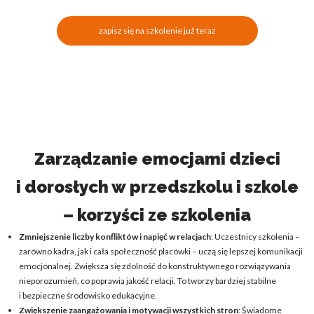
zapisz się na szkolenie już teraz
Zarządzanie emocjami dzieci
i dorosłych w przedszkolu i szkole
– korzyści ze szkolenia
Zmniejszenie liczby konfliktów i napięć w relacjach
: Uczestnicy szkolenia –
zarówno kadra, jak i cała społeczność placówki – uczą się lepszej komunikacji
emocjonalnej. Zwiększa się zdolność do konstruktywnego rozwiązywania
nieporozumień, co poprawia jakość relacji. To tworzy bardziej stabilne
i bezpieczne środowisko edukacyjne.
Zwiększenie zaangażowania i motywacji wszystkich stron
: Świadome