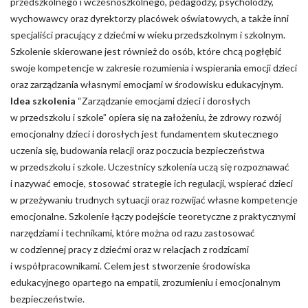
przedszkolnego i wczesnoszkolnego, pedagodzy, psycholodzy,
wychowawcy oraz dyrektorzy placówek oświatowych, a także inni
specjaliści pracujący z dziećmi w wieku przedszkolnym i szkolnym.
Szkolenie skierowane jest również do osób, które chcą pogłębić
swoje kompetencje w zakresie rozumienia i wspierania emocji dzieci
oraz zarządzania własnymi emocjami w środowisku edukacyjnym.
Idea szkolenia
“Zarządzanie emocjami dzieci i dorosłych
w przedszkolu i szkole” opiera się na założeniu, że zdrowy rozwój
emocjonalny dzieci i dorosłych jest fundamentem skutecznego
uczenia się, budowania relacji oraz poczucia bezpieczeństwa
w przedszkolu i szkole. Uczestnicy szkolenia uczą się rozpoznawać
i nazywać emocje, stosować strategie ich regulacji, wspierać dzieci
w przeżywaniu trudnych sytuacji oraz rozwijać własne kompetencje
emocjonalne. Szkolenie łączy podejście teoretyczne z praktycznymi
narzędziami i technikami, które można od razu zastosować
w codziennej pracy z dziećmi oraz w relacjach z rodzicami
i współpracownikami. Celem jest stworzenie środowiska
edukacyjnego opartego na empatii, zrozumieniu i emocjonalnym
bezpieczeństwie.