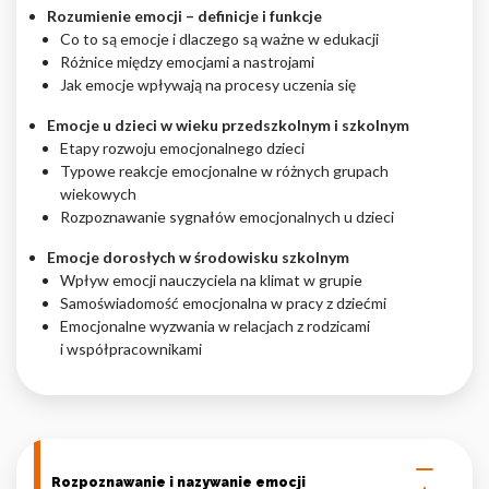
Rozumienie emocji – definicje i funkcje
Nieklasyfikowane pliki cookie, to pliki, które są w procesie
Co to są emocje i dlaczego są ważne w edukacji
klasyfikowania, wraz z dostawcami poszczególnych ciasteczek.
Różnice między emocjami a nastrojami
Jak emocje wpływają na procesy uczenia się
Odrzuć
Emocje u dzieci w wieku przedszkolnym i szkolnym
Etapy rozwoju emocjonalnego dzieci
Zapisz moje preferencje
Typowe reakcje emocjonalne w różnych grupach
wiekowych
Akceptuj wszystko
Rozpoznawanie sygnałów emocjonalnych u dzieci
Emocje dorosłych w środowisku szkolnym
Wpływ emocji nauczyciela na klimat w grupie
Samoświadomość emocjonalna w pracy z dziećmi
Emocjonalne wyzwania w relacjach z rodzicami
i współpracownikami
Rozpoznawanie i nazywanie emocji