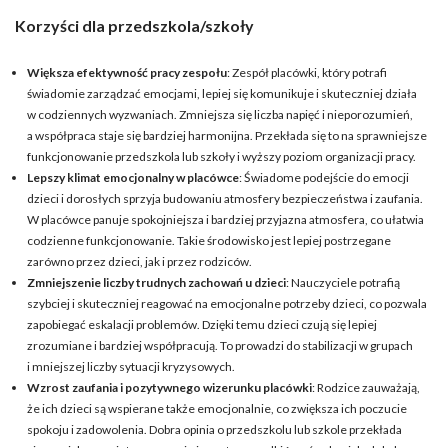
Korzyści dla przedszkola/szkoły
Większa efektywność pracy zespołu
: Zespół placówki, który potrafi
świadomie zarządzać emocjami, lepiej się komunikuje i skuteczniej działa
w codziennych wyzwaniach. Zmniejsza się liczba napięć i nieporozumień,
a współpraca staje się bardziej harmonijna. Przekłada się to na sprawniejsze
funkcjonowanie przedszkola lub szkoły i wyższy poziom organizacji pracy.
Lepszy klimat emocjonalny w placówce
: Świadome podejście do emocji
dzieci i dorosłych sprzyja budowaniu atmosfery bezpieczeństwa i zaufania.
W placówce panuje spokojniejsza i bardziej przyjazna atmosfera, co ułatwia
codzienne funkcjonowanie. Takie środowisko jest lepiej postrzegane
zarówno przez dzieci, jak i przez rodziców.
Zmniejszenie liczby trudnych zachowań u dzieci
: Nauczyciele potrafią
szybciej i skuteczniej reagować na emocjonalne potrzeby dzieci, co pozwala
zapobiegać eskalacji problemów. Dzięki temu dzieci czują się lepiej
zrozumiane i bardziej współpracują. To prowadzi do stabilizacji w grupach
i mniejszej liczby sytuacji kryzysowych.
Wzrost zaufania i pozytywnego wizerunku placówki
: Rodzice zauważają,
że ich dzieci są wspierane także emocjonalnie, co zwiększa ich poczucie
spokoju i zadowolenia. Dobra opinia o przedszkolu lub szkole przekłada