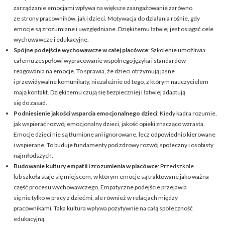
zarządzanie emocjami wpływa na większe zaangażowanie zarówno
ze strony pracowników, jak i dzieci. Motywacja do działania rośnie, gdy
emocje są zrozumiane i uwzględniane. Dzięki temu łatwiej jest osiągać cele
wychowawcze i edukacyjne.
Spójne podejście wychowawcze w całej placówce
: Szkolenie umożliwia
całemu zespołowi wypracowanie wspólnego języka i standardów
reagowania na emocje. To sprawia, że dzieci otrzymują jasne
i przewidywalne komunikaty, niezależnie od tego, z którym nauczycielem
mają kontakt. Dzięki temu czują się bezpieczniej i łatwiej adaptują
się do zasad.
Podniesienie jakości wsparcia emocjonalnego dzieci
: Kiedy kadra rozumie,
jak wspierać rozwój emocjonalny dzieci, jakość opieki znacząco wzrasta.
Emocje dzieci nie są tłumione ani ignorowane, lecz odpowiednio kierowane
i wspierane. To buduje fundamenty pod zdrowy rozwój społeczny i osobisty
najmłodszych.
Budowanie kultury empatii i zrozumienia w placówce
: Przedszkole
lub szkoła staje się miejscem, w którym emocje są traktowane jako ważna
część procesu wychowawczego. Empatyczne podejście przejawia
się nie tylko w pracy z dziećmi, ale również w relacjach między
pracownikami. Taka kultura wpływa pozytywnie na całą społeczność
edukacyjną.