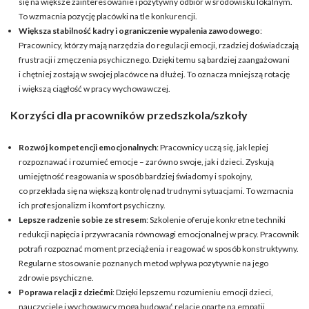
się na większe zainteresowanie i pozytywny odbiór w środowisku lokalnym.
To wzmacnia pozycję placówki na tle konkurencji.
Większa stabilność kadry i ograniczenie wypalenia zawodowego
:
Pracownicy, którzy mają narzędzia do regulacji emocji, rzadziej doświadczają
frustracji i zmęczenia psychicznego. Dzięki temu są bardziej zaangażowani
i chętniej zostają w swojej placówce na dłużej. To oznacza mniejszą rotację
i większą ciągłość w pracy wychowawczej.
Korzyści dla pracowników przedszkola/szkoły
Rozwój kompetencji emocjonalnych
: Pracownicy uczą się, jak lepiej
rozpoznawać i rozumieć emocje – zarówno swoje, jak i dzieci. Zyskują
umiejętność reagowania w sposób bardziej świadomy i spokojny,
co przekłada się na większą kontrolę nad trudnymi sytuacjami. To wzmacnia
ich profesjonalizm i komfort psychiczny.
Lepsze radzenie sobie ze stresem
: Szkolenie oferuje konkretne techniki
redukcji napięcia i przywracania równowagi emocjonalnej w pracy. Pracownik
potrafi rozpoznać moment przeciążenia i reagować w sposób konstruktywny.
Regularne stosowanie poznanych metod wpływa pozytywnie na jego
zdrowie psychiczne.
Poprawa relacji z dziećmi
: Dzięki lepszemu rozumieniu emocji dzieci,
nauczyciele i wychowawcy mogą budować relacje oparte na empatii