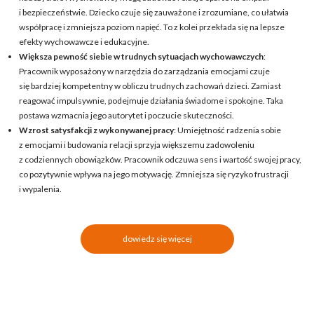
i bezpieczeństwie. Dziecko czuje się zauważone i zrozumiane, co ułatwia
współpracę i zmniejsza poziom napięć. To z kolei przekłada się na lepsze
efekty wychowawcze i edukacyjne.
Większa pewność siebie w trudnych sytuacjach wychowawczych
:
Pracownik wyposażony w narzędzia do zarządzania emocjami czuje
się bardziej kompetentny w obliczu trudnych zachowań dzieci. Zamiast
reagować impulsywnie, podejmuje działania świadome i spokojne. Taka
postawa wzmacnia jego autorytet i poczucie skuteczności.
Wzrost satysfakcji z wykonywanej pracy
: Umiejętność radzenia sobie
z emocjami i budowania relacji sprzyja większemu zadowoleniu
z codziennych obowiązków. Pracownik odczuwa sens i wartość swojej pracy,
co pozytywnie wpływa na jego motywację. Zmniejsza się ryzyko frustracji
i wypalenia.
dowiedz się więcej