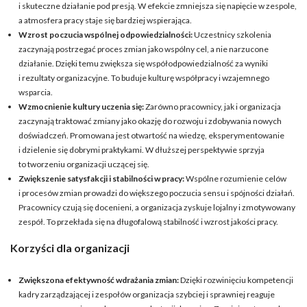
i skuteczne działanie pod presją. W efekcie zmniejsza się napięcie w zespole,
a atmosfera pracy staje się bardziej wspierająca.
Wzrost poczucia wspólnej odpowiedzialności:
Uczestnicy szkolenia
zaczynają postrzegać proces zmian jako wspólny cel, a nie narzucone
działanie. Dzięki temu zwiększa się współodpowiedzialność za wyniki
i rezultaty organizacyjne. To buduje kulturę współpracy i wzajemnego
wsparcia.
Wzmocnienie kultury uczenia się:
Zarówno pracownicy, jak i organizacja
zaczynają traktować zmiany jako okazję do rozwoju i zdobywania nowych
doświadczeń. Promowana jest otwartość na wiedzę, eksperymentowanie
i dzielenie się dobrymi praktykami. W dłuższej perspektywie sprzyja
to tworzeniu organizacji uczącej się.
Zwiększenie satysfakcji i stabilności w pracy:
Wspólne rozumienie celów
i procesów zmian prowadzi do większego poczucia sensu i spójności działań.
Pracownicy czują się docenieni, a organizacja zyskuje lojalny i zmotywowany
zespół. To przekłada się na długofalową stabilność i wzrost jakości pracy.
Korzyści dla organizacji
Zwiększona efektywność wdrażania zmian:
Dzięki rozwinięciu kompetencji
kadry zarządzającej i zespołów organizacja szybciej i sprawniej reaguje