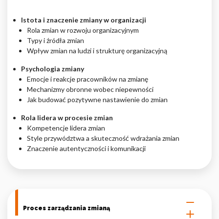
Nieklasyfikowane pliki cookie, to pliki, które są w procesie
Istota i znaczenie zmiany w organizacji
klasyfikowania, wraz z dostawcami poszczególnych ciasteczek.
Rola zmian w rozwoju organizacyjnym
Typy i źródła zmian
Wpływ zmian na ludzi i strukturę organizacyjną
Odrzuć
Psychologia zmiany
Zapisz moje preferencje
Emocje i reakcje pracowników na zmianę
Mechanizmy obronne wobec niepewności
Akceptuj wszystko
Jak budować pozytywne nastawienie do zmian
Rola lidera w procesie zmian
Kompetencje lidera zmian
Style przywództwa a skuteczność wdrażania zmian
Znaczenie autentyczności i komunikacji
Proces zarządzania zmianą