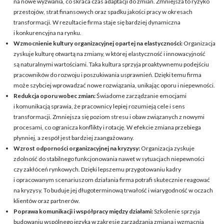
na nowe wyzwania, co skraca czas adaptacji do zmian. Zmniejsza to ryzyko
przestojów, strat finansowych oraz spadku jakości pracy w okresach
transformacji. W rezultacie firma staje się bardziej dynamiczna
i konkurencyjna na rynku.
Wzmocnienie kultury organizacyjnej opartej na elastyczności:
Organizacja
zyskuje kulturę otwartą na zmiany, w której elastyczność i innowacyjność
są naturalnymi wartościami. Taka kultura sprzyja proaktywnemu podejściu
pracowników do rozwoju i poszukiwania usprawnień. Dzięki temu firma
może szybciej wprowadzać nowe rozwiązania, unikając oporu i niepewności.
Redukcja oporu wobec zmian:
Świadome zarządzanie emocjami
i komunikacją sprawia, że pracownicy lepiej rozumieją cele i sens
transformacji. Zmniejsza się poziom stresu i obaw związanych z nowymi
procesami, co ogranicza konflikty i rotację. W efekcie zmiana przebiega
płynniej, a zespół jest bardziej zaangażowany.
Wzrost odporności organizacyjnej na kryzysy:
Organizacja zyskuje
zdolność do stabilnego funkcjonowania nawet w sytuacjach niepewności
czy zakłóceń rynkowych. Dzięki lepszemu przygotowaniu kadry
i opracowanym scenariuszom działania firma potrafi skutecznie reagować
na kryzysy. To buduje jej długoterminową trwałość i wiarygodność w oczach
klientów oraz partnerów.
Poprawa komunikacji i współpracy między działami:
Szkolenie sprzyja
budowaniu wspólnego języka w zakresie zarządzania zmianą i wzmacnia