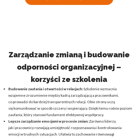
Zarządzanie zmianą i budowanie
odporności organizacyjnej –
korzyści ze szkolenia
Budowanie zaufania i otwartości w relacjach:
Szkolenie wzmacnia
wzajemne zrozumienie między kadrą zarządzającą a pracownikami,
co prowadzi do bardziej transparentnych relacji. Obie strony uczą
się komunikować w sposób szczery i wspierający. Dzięki temu rośnie poziom
zaufania, który stanowi fundament efektywnej współpracy.
Lepsze zarządzanie emocjami w procesie zmian:
Zarówno liderzy,
jak i pracownicy rozwijają umiejętność rozpoznawania i kontrolowania
emocji w trudnych sytuacjach. Ułatwia to zachowanie równowagi