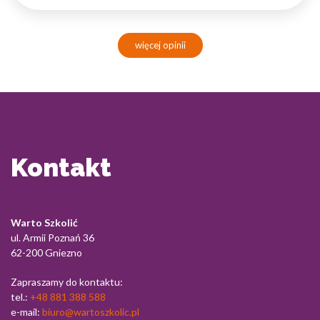
więcej opinii
Kontakt
Warto Szkolić
ul. Armii Poznań 36
62-200 Gniezno
Zapraszamy do kontaktu:
tel.:
+48 881 388 588
e-mail:
biuro@wartoszkolic.pl