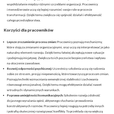
współdziałanie między różnymi szczeblami organizacji. Pracownicy
i menedżerowie uczą się lepiej rozumieć swoje role w procesie
transformacji. Dzięki temu zwiększa się spójność działań i efektywność
całego przedsiębiorstwa.
Korzyści dla pracowników
Lepsze zrozumienie procesu zmian:
Pracownicy poznają mechanizmy,
które stoją za zmianami organizacyjnymi, oraz uczą się interpretować je jako
naturalny element rozwoju. Dzięki temu łatwiej akceptują nowe sytuacje
i podejmują inicjatywę. Zwiększa to ich poczucie bezpieczeństwa i wpływu
na otoczenie zawodowe.
Rozwój odporności psychicznej:
Uczestnicy szkolenia uczą się radzenia
sobie ze stresem, presją i niepewnością, które towarzyszą procesom zmian.
Poznają techniki wzmacniania wewnętrznej stabilności i zachowania
równowagi emocjonalnej. Dzięki temu mogą efektywnie działać nawet
w trudnych i dynamicznych warunkach.
Poprawa umiejętności komunikacyjnych:
Szkolenie rozwija zdolność
do jasnego wyrażania opinii, aktywnego słuchania i prowadzenia
konstruktywnych rozmów. Pracownicy lepiej reagują na potrzeby innych
i potrafią skuteczniej rozwiązywać konflikty. To przekłada się na większą