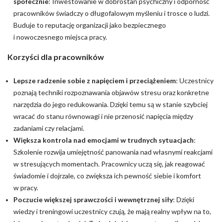
społecznie
: Inwestowanie w dobrostan psychiczny i odporność
pracowników świadczy o długofalowym myśleniu i trosce o ludzi.
Buduje to reputację organizacji jako bezpiecznego
i nowoczesnego miejsca pracy.
Korzyści dla pracowników
Lepsze radzenie sobie z napięciem i przeciążeniem
: Uczestnicy
poznają techniki rozpoznawania objawów stresu oraz konkretne
narzędzia do jego redukowania. Dzięki temu są w stanie szybciej
wracać do stanu równowagi i nie przenosić napięcia między
zadaniami czy relacjami.
Większa kontrola nad emocjami w trudnych sytuacjach
:
Szkolenie rozwija umiejętność panowania nad własnymi reakcjami
w stresujących momentach. Pracownicy uczą się, jak reagować
świadomie i dojrzale, co zwiększa ich pewność siebie i komfort
w pracy.
Poczucie większej sprawczości i wewnętrznej siły
: Dzięki
wiedzy i treningowi uczestnicy czują, że mają realny wpływ na to,