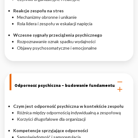
Nieklasyfikowane pliki cookie, to pliki, które są w procesie
Reakcje zespołu na stres
klasyfikowania, wraz z dostawcami poszczególnych ciasteczek.
Mechanizmy obronne i unikanie
Rola lidera i zespołu w eskalacji napięcia
Wczesne sygnały przeciążenia psychicznego
Odrzuć
Rozpoznawanie oznak spadku wydajności
Zapisz moje preferencje
Objawy psychosomatyczne i emocjonalne
Akceptuj wszystko
Odporność psychiczna – budowanie fundamentu
Czym jest odporność psychiczna w kontekście zespołu
Różnica między odpornością indywidualną a zespołową
Korzyści długofalowe dla organizacji
Kompetencje sprzyjające odporności
Samoświadomość i samoregulacja