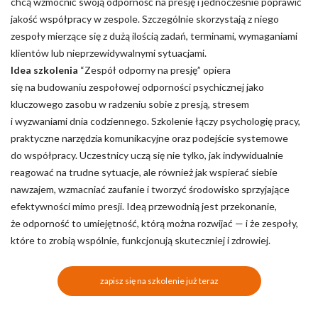
chcą wzmocnić swoją odporność na presję i jednocześnie poprawić
jakość współpracy w zespole. Szczególnie skorzystają z niego
zespoły mierzące się z dużą ilością zadań, terminami, wymaganiami
klientów lub nieprzewidywalnymi sytuacjami.
Idea szkolenia
“Zespół odporny na presję” opiera
się na budowaniu zespołowej odporności psychicznej jako
kluczowego zasobu w radzeniu sobie z presją, stresem
i wyzwaniami dnia codziennego. Szkolenie łączy psychologię pracy,
praktyczne narzędzia komunikacyjne oraz podejście systemowe
do współpracy. Uczestnicy uczą się nie tylko, jak indywidualnie
reagować na trudne sytuacje, ale również jak wspierać siebie
nawzajem, wzmacniać zaufanie i tworzyć środowisko sprzyjające
efektywności mimo presji. Ideą przewodnią jest przekonanie,
że odporność to umiejętność, którą można rozwijać — i że zespoły,
które to zrobią wspólnie, funkcjonują skuteczniej i zdrowiej.
zapisz się na szkolenie już teraz