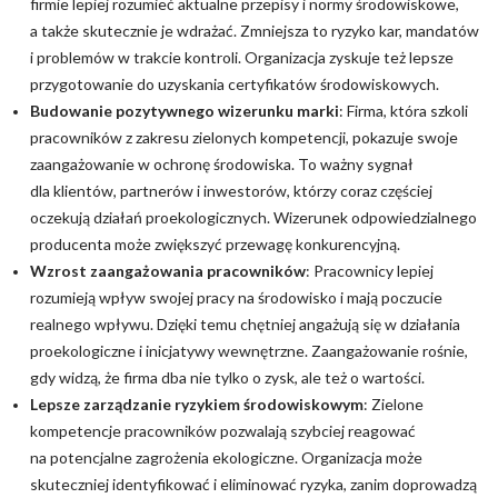
firmie lepiej rozumieć aktualne przepisy i normy środowiskowe,
a także skutecznie je wdrażać. Zmniejsza to ryzyko kar, mandatów
i problemów w trakcie kontroli. Organizacja zyskuje też lepsze
przygotowanie do uzyskania certyfikatów środowiskowych.
Budowanie pozytywnego wizerunku marki
: Firma, która szkoli
pracowników z zakresu zielonych kompetencji, pokazuje swoje
zaangażowanie w ochronę środowiska. To ważny sygnał
dla klientów, partnerów i inwestorów, którzy coraz częściej
oczekują działań proekologicznych. Wizerunek odpowiedzialnego
producenta może zwiększyć przewagę konkurencyjną.
Wzrost zaangażowania pracowników
: Pracownicy lepiej
rozumieją wpływ swojej pracy na środowisko i mają poczucie
realnego wpływu. Dzięki temu chętniej angażują się w działania
proekologiczne i inicjatywy wewnętrzne. Zaangażowanie rośnie,
gdy widzą, że firma dba nie tylko o zysk, ale też o wartości.
Lepsze zarządzanie ryzykiem środowiskowym
: Zielone
kompetencje pracowników pozwalają szybciej reagować
na potencjalne zagrożenia ekologiczne. Organizacja może
skuteczniej identyfikować i eliminować ryzyka, zanim doprowadzą