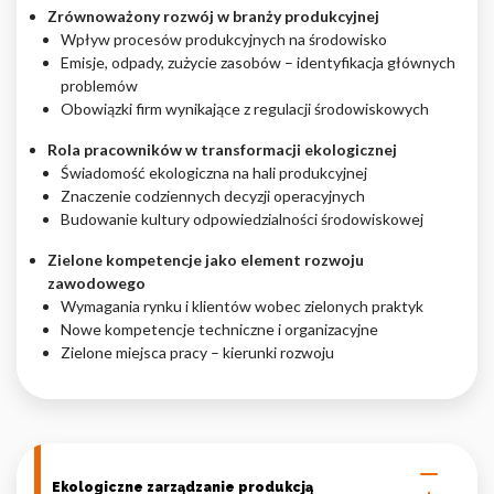
Zrównoważony rozwój w branży produkcyjnej
Nieklasyfikowane pliki cookie, to pliki, które są w procesie
Wpływ procesów produkcyjnych na środowisko
klasyfikowania, wraz z dostawcami poszczególnych ciasteczek.
Emisje, odpady, zużycie zasobów – identyfikacja głównych
problemów
Obowiązki firm wynikające z regulacji środowiskowych
Odrzuć
Rola pracowników w transformacji ekologicznej
Zapisz moje preferencje
Świadomość ekologiczna na hali produkcyjnej
Znaczenie codziennych decyzji operacyjnych
Akceptuj wszystko
Budowanie kultury odpowiedzialności środowiskowej
Zielone kompetencje jako element rozwoju
zawodowego
Wymagania rynku i klientów wobec zielonych praktyk
Nowe kompetencje techniczne i organizacyjne
Zielone miejsca pracy – kierunki rozwoju
Ekologiczne zarządzanie produkcją