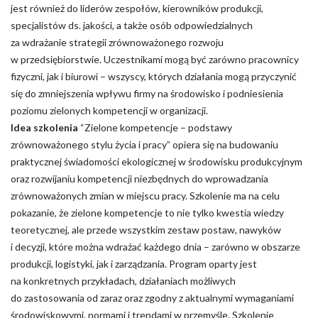
jest również do liderów zespołów, kierowników produkcji,
specjalistów ds. jakości, a także osób odpowiedzialnych
za wdrażanie strategii zrównoważonego rozwoju
w przedsiębiorstwie. Uczestnikami mogą być zarówno pracownicy
fizyczni, jak i biurowi – wszyscy, których działania mogą przyczynić
się do zmniejszenia wpływu firmy na środowisko i podniesienia
poziomu zielonych kompetencji w organizacji.
Idea szkolenia
“Zielone kompetencje – podstawy
zrównoważonego stylu życia i pracy” opiera się na budowaniu
praktycznej świadomości ekologicznej w środowisku produkcyjnym
oraz rozwijaniu kompetencji niezbędnych do wprowadzania
zrównoważonych zmian w miejscu pracy. Szkolenie ma na celu
pokazanie, że zielone kompetencje to nie tylko kwestia wiedzy
teoretycznej, ale przede wszystkim zestaw postaw, nawyków
i decyzji, które można wdrażać każdego dnia – zarówno w obszarze
produkcji, logistyki, jak i zarządzania. Program oparty jest
na konkretnych przykładach, działaniach możliwych
do zastosowania od zaraz oraz zgodny z aktualnymi wymaganiami
środowiskowymi, normami i trendami w przemyśle. Szkolenie