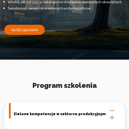
Pliki cookie dotyczące preferencji umożliwiają stronie
Wiedzę, jak wdrażać proekologiczne działania w codziennych obowiązkach
zapamiętanie informacji, które zmieniają wygląd lub
Świadomość swojej roli w zielonej transformacji firmy
funkcjonowanie strony, np. preferowany język lub region, w
którym znajduje się użytkownik.
wyślij zapytanie
Statystyka
Statystyczne pliki cookie pomagają właścicielem stron
internetowych zrozumieć, w jaki sposób różni użytkownicy
zachowują się na stronie, gromadząc i zgłaszając anonimowe
informacje.
Marketing
Program szkolenia
Marketingowe pliki cookie stosowane są w celu śledzenia
użytkowników na stronach internetowych. Celem jest
wyświetlanie reklam, które są istotne i interesujące dla
poszczególnych użytkowników i tym samym bardziej cenne dla
wydawców i reklamodawców strony trzeciej.
Zielone kompetencje w sektorze produkcyjnym
Nieklasyfikowane