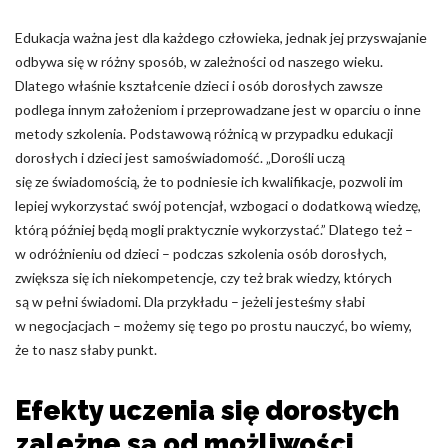
Pliki cookie dotyczące preferencji umożliwiają stronie
zapamiętanie informacji, które zmieniają wygląd lub
Edukacja ważna jest dla każdego człowieka, jednak jej przyswajanie
funkcjonowanie strony, np. preferowany język lub region, w
którym znajduje się użytkownik.
odbywa się w różny sposób, w zależności od naszego wieku.
Dlatego właśnie kształcenie dzieci i osób dorosłych zawsze
podlega innym założeniom i przeprowadzane jest w oparciu o inne
Statystyka
metody szkolenia. Podstawową różnicą w przypadku edukacji
Statystyczne pliki cookie pomagają właścicielem stron
dorosłych i dzieci jest samoświadomość. „Dorośli uczą
internetowych zrozumieć, w jaki sposób różni użytkownicy
się ze świadomością, że to podniesie ich kwalifikacje, pozwoli im
zachowują się na stronie, gromadząc i zgłaszając anonimowe
lepiej wykorzystać swój potencjał, wzbogaci o dodatkową wiedzę,
informacje.
którą później będą mogli praktycznie wykorzystać.” Dlatego też –
w odróżnieniu od dzieci – podczas szkolenia osób dorosłych,
Marketing
zwiększa się ich niekompetencje, czy też brak wiedzy, których
są w pełni świadomi. Dla przykładu – jeżeli jesteśmy słabi
Marketingowe pliki cookie stosowane są w celu śledzenia
w negocjacjach – możemy się tego po prostu nauczyć, bo wiemy,
użytkowników na stronach internetowych. Celem jest
wyświetlanie reklam, które są istotne i interesujące dla
że to nasz słaby punkt.
poszczególnych użytkowników i tym samym bardziej cenne dla
wydawców i reklamodawców strony trzeciej.
Efekty uczenia się dorosłych
zależne są od możliwości
Nieklasyfikowane