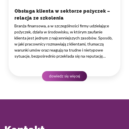
Obsługa klienta w sektorze pożyczek –
relacja ze szkolenia
Branża finansowa, a w szczególności firmy udzielające
pożyczek, działa w środowisku, w którym zaufanie
klienta jest jednym z najcenniejszych zasobów. Sposób,
w jaki pracownicy rozmawiają z klientami, tłumaczą
warunki umów oraz reagują na trudne i nietypowe
sytuacje, bezpośrednio przekłada się na reputację
instytucji i jej wyniki finansowe. Dlatego obsługa klienta
w sektorze pożyczek wymaga nie tylko solidnej wiedzy
produktowej, lecz także rozwiniętych kompetencji
dowiedz się więcej
komunikacyjnych, empatii…