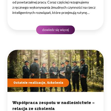
od powtarzalnej pracy. Coraz częściej rezygnujemy
z ręcznego wykonywania żmudnych czynności na rzecz
inteligentnych rozwiązań, które przejmują rutynę
i uwalniają czas na zadania naprawdę wymagające
ludzkiego myślenia. Wybór właściwego programu
rozwojowego to decyzja strategiczna — wpływa
dowiedz się więcej
na wydajność zespołów,…
Ostatnie realizacje, Szkolenia
Współpraca zespołu w nadleśnictwie –
relacja ze szkolenia