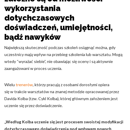
wykorzystania
Nieklasyfikowane pliki cookie, to pliki, które są w procesie
klasyfikowania, wraz z dostawcami poszczególnych ciasteczek.
dotychczasowych
doświadczeń, umiejętności,
Odrzuć
bądź nawyków
Zapisz moje preferencje
Największą skuteczność podczas szkoleń osiągnąć można, gdy
uczestnicy mają wpływ na przebieg szkolenia lub warsztatu. Mogą
Akceptuj wszystko
wtedy “wyrażać siebie”, nie obawiając się oceny i są aktywnie
zaangażowani w proces uczenia.
Wielu
trenerów
, którzy pracują z osobami dorosłymi opiera
się w trakcie warsztatów na znanej metodzie opracowanej przez
Davida Kolba (tzw. Cykl Kolba), której głównym założeniem jest
uczenie się przez doświadczenie.
„Według Kolba uczenie się jest procesem swoistej modyfikacji
dotychczasowego doświadczenia pod wpływem nowych