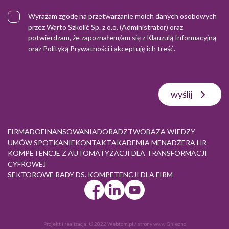
Wyrażam zgodę na przetwarzanie moich danych osobowych
przez Warto Szkolić Sp. z o.o. (Administrator) oraz
potwierdzam, że zapoznałem/am się z
Klauzulą Informacyjną
oraz
Polityką Prywatności
i akceptuję ich treść.
wyślij
FIRMA
DOFINANSOWANIA
DORADZTWO
BAZA WIEDZY
UMÓW SPOTKANIE
KONTAKT
AKADEMIA MENADŻERA HR
KOMPETENCJE Z AUTOMATYZACJI DLA TRANSFORMACJI
CYFROWEJ
SEKTOROWE RADY DS. KOMPETENCJI DLA FIRM
Projekt i realizacja:
© 2022 Webtom.pl
/
strony www Gniezno