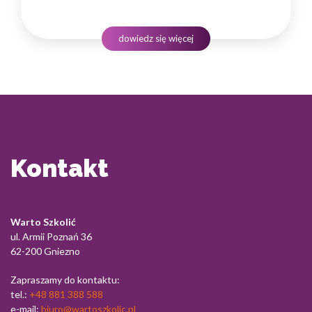
instytucji i jej wyniki finansowe. Dlatego obsługa klienta
w sektorze pożyczek wymaga nie tylko solidnej wiedzy
produktowej, lecz także rozwiniętych kompetencji
dowiedz się więcej
komunikacyjnych, empatii…
Kontakt
Warto Szkolić
ul. Armii Poznań 36
62-200 Gniezno
Zapraszamy do kontaktu:
tel.:
+48 881 388 588
e-mail:
biuro@wartoszkolic.pl