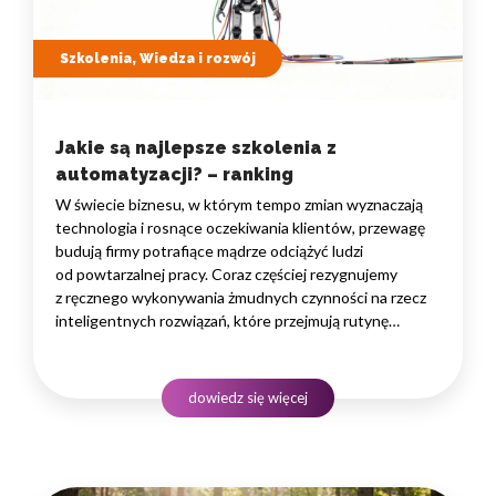
Szkolenia, Wiedza i rozwój
Jakie są najlepsze szkolenia z
automatyzacji? – ranking
W świecie biznesu, w którym tempo zmian wyznaczają
technologia i rosnące oczekiwania klientów, przewagę
budują firmy potrafiące mądrze odciążyć ludzi
od powtarzalnej pracy. Coraz częściej rezygnujemy
z ręcznego wykonywania żmudnych czynności na rzecz
inteligentnych rozwiązań, które przejmują rutynę
i uwalniają czas na zadania naprawdę wymagające
ludzkiego myślenia. Wybór właściwego programu
rozwojowego to decyzja strategiczna — wpływa
dowiedz się więcej
na wydajność zespołów,…