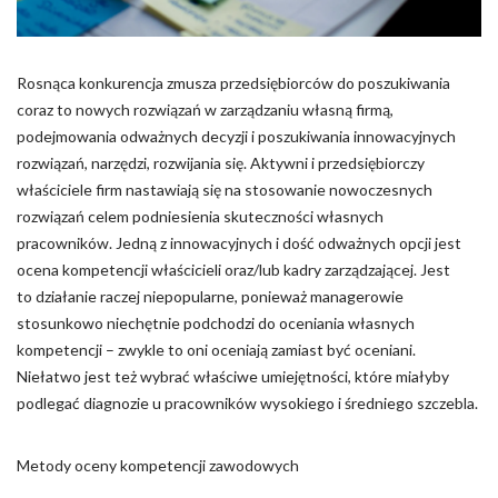
Pliki cookie dotyczące preferencji umożliwiają stronie
zapamiętanie informacji, które zmieniają wygląd lub
funkcjonowanie strony, np. preferowany język lub region, w
którym znajduje się użytkownik.
Rosnąca konkurencja zmusza przedsiębiorców do poszukiwania
coraz to nowych rozwiązań w zarządzaniu własną firmą,
Statystyka
podejmowania odważnych decyzji i poszukiwania innowacyjnych
rozwiązań, narzędzi, rozwijania się. Aktywni i przedsiębiorczy
Statystyczne pliki cookie pomagają właścicielem stron
właściciele firm nastawiają się na stosowanie nowoczesnych
internetowych zrozumieć, w jaki sposób różni użytkownicy
zachowują się na stronie, gromadząc i zgłaszając anonimowe
rozwiązań celem podniesienia skuteczności własnych
informacje.
pracowników. Jedną z innowacyjnych i dość odważnych opcji jest
ocena kompetencji właścicieli oraz/lub kadry zarządzającej. Jest
to działanie raczej niepopularne, ponieważ managerowie
Marketing
stosunkowo niechętnie podchodzi do oceniania własnych
Marketingowe pliki cookie stosowane są w celu śledzenia
kompetencji – zwykle to oni oceniają zamiast być oceniani.
użytkowników na stronach internetowych. Celem jest
Niełatwo jest też wybrać właściwe umiejętności, które miałyby
wyświetlanie reklam, które są istotne i interesujące dla
podlegać diagnozie u pracowników wysokiego i średniego szczebla.
poszczególnych użytkowników i tym samym bardziej cenne dla
wydawców i reklamodawców strony trzeciej.
Metody oceny kompetencji zawodowych
Nieklasyfikowane