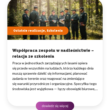
Ostatnie realizacje, Szkolenia
Współpraca zespołu w nadleśnictwie –
relacja ze szkolenia
Praca w jednostkach zarządzających lasami opiera
się przede wszystkim na ludziach, którzy każdego dnia
muszą sprawnie dzielić się informacjami, planować
zadania w terenie oraz reagować na zmieniające
się warunki przyrodnicze i organizacyjne. Specyfika tego
środowiska jest wyjątkowa — łączy obowiązki biurowe,
administracyjne i finansowe z pracą w lesie, często
rozproszoną na dużym obszarze i wymagającą szybkiego
podejmowania decyzji. W takim środowisku
dowiedz się więcej
to nie pojedyncze kompetencje, lecz dobrze…