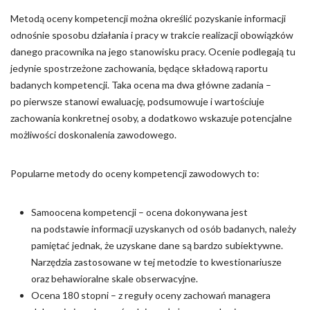
Metodą oceny kompetencji można określić pozyskanie informacji
Nieklasyfikowane pliki cookie, to pliki, które są w procesie
odnośnie sposobu działania i pracy w trakcie realizacji obowiązków
klasyfikowania, wraz z dostawcami poszczególnych ciasteczek.
danego pracownika na jego stanowisku pracy. Ocenie podlegają tu
jedynie spostrzeżone zachowania, będące składową raportu
Odrzuć
badanych kompetencji. Taka ocena ma dwa główne zadania –
po pierwsze stanowi ewaluację, podsumowuje i wartościuje
Zapisz moje preferencje
zachowania konkretnej osoby, a dodatkowo wskazuje potencjalne
Akceptuj wszystko
możliwości doskonalenia zawodowego.
Popularne metody do oceny kompetencji zawodowych to:
Samoocena kompetencji – ocena dokonywana jest
na podstawie informacji uzyskanych od osób badanych, należy
pamiętać jednak, że uzyskane dane są bardzo subiektywne.
Narzędzia zastosowane w tej metodzie to kwestionariusze
oraz behawioralne skale obserwacyjne.
Ocena 180 stopni – z reguły oceny zachowań managera