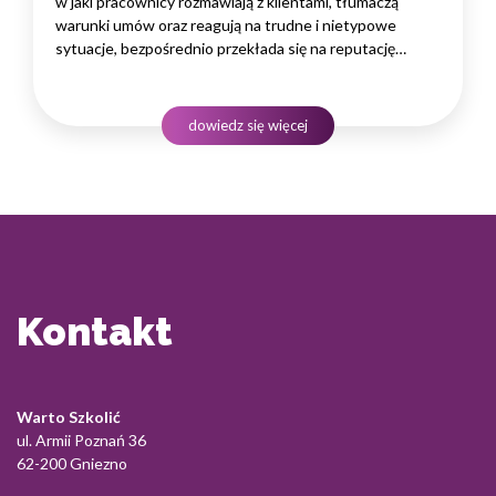
w jaki pracownicy rozmawiają z klientami, tłumaczą
warunki umów oraz reagują na trudne i nietypowe
sytuacje, bezpośrednio przekłada się na reputację
instytucji i jej wyniki finansowe. Dlatego obsługa klienta
w sektorze pożyczek wymaga nie tylko solidnej wiedzy
produktowej, lecz także rozwiniętych kompetencji
dowiedz się więcej
komunikacyjnych, empatii…
Kontakt
Warto Szkolić
ul. Armii Poznań 36
62-200 Gniezno