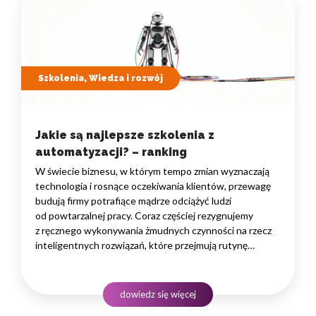
Szkolenia, Wiedza i rozwój
Jakie są najlepsze szkolenia z
automatyzacji? – ranking
W świecie biznesu, w którym tempo zmian wyznaczają
technologia i rosnące oczekiwania klientów, przewagę
budują firmy potrafiące mądrze odciążyć ludzi
od powtarzalnej pracy. Coraz częściej rezygnujemy
z ręcznego wykonywania żmudnych czynności na rzecz
inteligentnych rozwiązań, które przejmują rutynę
i uwalniają czas na zadania naprawdę wymagające
ludzkiego myślenia. Wybór właściwego programu
rozwojowego to decyzja strategiczna — wpływa
dowiedz się więcej
na wydajność zespołów,…