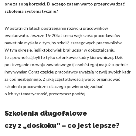
one za sobą korzyści. Dlaczego zatem warto przeprowadzać
Nieklasyfikowane pliki cookie, to pliki, które są w procesie
szkolenia systematycznie?
klasyfikowania, wraz z dostawcami poszczególnych ciasteczek.
W ostatnich latach postrzeganie rozwoju pracowników
Odrzuć
ewoluowało. Jeszcze 15-20 lat temu większość pracodawców
nawet nie myślała o tym, by szkolić szeregowych pracowników.
Zapisz moje preferencje
W tym okresie, jeśli ktokolwiek brał udział w dokształcaniu,
to z pewnością byli to tylko członkowie kadry kierowniczej. Dziś
Akceptuj wszystko
postrzeganie rozwoju zawodowego (i osobistego) ma już zupełnie
inny wymiar. Coraz częściej pracodawcy uważają rozwój swoich kadr
za coś niezbędnego. Z jaką częstotliwością warto organizować
szkolenia pracownicze i dlaczego powinno się zadbać
o ich systematyczność, przeczytasz poniżej.
Szkolenia długofalowe
czy z „doskoku” – co jest lepsze?