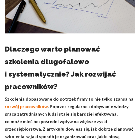
Pliki cookie dotyczące preferencji umożliwiają stronie
zapamiętanie informacji, które zmieniają wygląd lub
funkcjonowanie strony, np. preferowany język lub region, w
którym znajduje się użytkownik.
Statystyka
Dlaczego warto planować
Statystyczne pliki cookie pomagają właścicielem stron
internetowych zrozumieć, w jaki sposób różni użytkownicy
szkolenia długofalowo
zachowują się na stronie, gromadząc i zgłaszając anonimowe
informacje.
i systematycznie? Jak rozwijać
Marketing
pracowników?
Marketingowe pliki cookie stosowane są w celu śledzenia
Szkolenia dopasowane do potrzeb firmy to nie tylko szansa na
użytkowników na stronach internetowych. Celem jest
rozwój pracowników
. Poprzez regularne zdobywanie wiedzy
wyświetlanie reklam, które są istotne i interesujące dla
praca zatrudnianych ludzi staje się bardziej efektywna,
poszczególnych użytkowników i tym samym bardziej cenne dla
wydawców i reklamodawców strony trzeciej.
co może mieć bezpośredni wpływ na większe zyski
przedsiębiorstwa. Z artykułu dowiesz się, jak dobrze planować
szkolenia, w jaki sposób je organizować oraz jakie niosą
Nieklasyfikowane