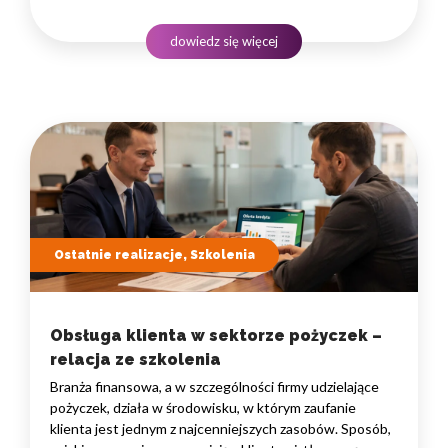
rozproszoną na dużym obszarze i wymagającą szybkiego
podejmowania decyzji. W takim środowisku
dowiedz się więcej
to nie pojedyncze kompetencje, lecz dobrze…
Ostatnie realizacje, Szkolenia
Obsługa klienta w sektorze pożyczek –
relacja ze szkolenia
Branża finansowa, a w szczególności firmy udzielające
pożyczek, działa w środowisku, w którym zaufanie
klienta jest jednym z najcenniejszych zasobów. Sposób,