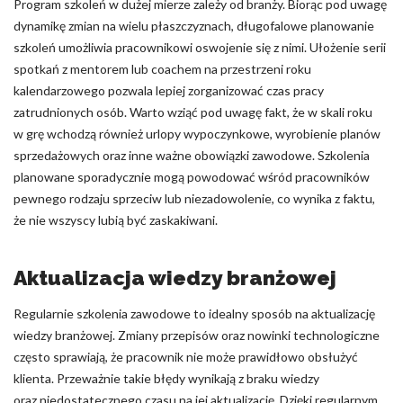
Program szkoleń w dużej mierze zależy od branży. Biorąc pod uwagę
dynamikę zmian na wielu płaszczyznach, długofalowe planowanie
szkoleń umożliwia pracownikowi oswojenie się z nimi. Ułożenie serii
spotkań z mentorem lub coachem na przestrzeni roku
kalendarzowego pozwala lepiej zorganizować czas pracy
zatrudnionych osób. Warto wziąć pod uwagę fakt, że w skali roku
w grę wchodzą również urlopy wypoczynkowe, wyrobienie planów
sprzedażowych oraz inne ważne obowiązki zawodowe.
Szkolenia
planowane sporadycznie mogą powodować wśród pracowników
pewnego rodzaju sprzeciw lub niezadowolenie, co wynika z faktu,
że nie wszyscy lubią być zaskakiwani.
Aktualizacja wiedzy branżowej
Regularnie szkolenia zawodowe to idealny sposób na aktualizację
wiedzy branżowej. Zmiany przepisów oraz nowinki technologiczne
często sprawiają, że pracownik nie może prawidłowo obsłużyć
klienta. Przeważnie takie błędy wynikają z braku wiedzy
oraz niedostatecznego czasu na jej aktualizację. Dzięki regularnym