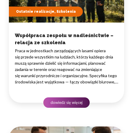
Ostatnie realizacje, Szkolenia
Współpraca zespołu w nadleśnictwie –
relacja ze szkolenia
Praca w jednostkach zarządzających lasami opiera
się przede wszystkim na ludziach, którzy każdego dnia
muszą sprawnie dzielić się informacjami, planować
zadania w terenie oraz reagować na zmieniające
się warunki przyrodnicze i organizacyjne. Specyfika tego
środowiska jest wyjątkowa — łączy obowiązki biurowe,
administracyjne i finansowe z pracą w lesie, często
rozproszoną na dużym obszarze i wymagającą szybkiego
podejmowania decyzji. W takim środowisku
dowiedz się więcej
to nie pojedyncze kompetencje, lecz dobrze…