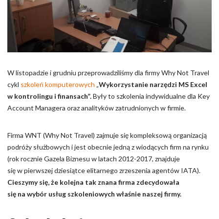
Pliki cookie dotyczące preferencji umożliwiają stronie
zapamiętanie informacji, które zmieniają wygląd lub
funkcjonowanie strony, np. preferowany język lub region, w
którym znajduje się użytkownik.
Statystyka
W listopadzie i grudniu przeprowadziliśmy dla firmy Why Not Travel
Statystyczne pliki cookie pomagają właścicielem stron
cykl
szkoleń komputerowych
„
Wykorzystanie narzędzi MS Excel
internetowych zrozumieć, w jaki sposób różni użytkownicy
zachowują się na stronie, gromadząc i zgłaszając anonimowe
w kontrolingu i finansach”.
Były to szkolenia indywidualne dla Key
informacje.
Account Managera oraz analityków zatrudnionych w firmie.
Marketing
Firma WNT (Why Not Travel) zajmuje się kompleksową organizacją
podróży służbowych i jest obecnie jedną z wiodących firm na rynku
Marketingowe pliki cookie stosowane są w celu śledzenia
(rok rocznie Gazela Biznesu w latach 2012-2017, znajduje
użytkowników na stronach internetowych. Celem jest
wyświetlanie reklam, które są istotne i interesujące dla
się w pierwszej dziesiątce elitarnego zrzeszenia agentów IATA).
poszczególnych użytkowników i tym samym bardziej cenne dla
Cieszymy się, że kolejna tak znana firma zdecydowała
wydawców i reklamodawców strony trzeciej.
się na wybór usług szkoleniowych właśnie naszej firmy.
Nieklasyfikowane