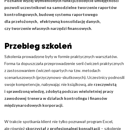
Poznanie wyżej wymienionych funkcji/zdobycie umiejętności
pozwoli uczestnikowi na samodzielne tworzenie raportów
kontrolingowych, budowę systemu raportowego
dla przełożonych, efektywną konsolidację danych,
czy tworzenie własnych narzędzi finansowych
.
Przebieg szkoleń
Szkolenia prowadzone były w formie praktycznych warsztatów.
Forma ta dopuszczała przeprowadzenie serii ćwiczeń praktycznych
z zastosowaniem ćwiczeń opartych na tzw. metodach
scenariuszowych (przyczynowo-skutkowych). Uczestnicy podnosili
swoje kompetencje, nabywając nie książkową, ale
rzeczywistą
i sprawdzoną wiedzę, zdobytą podczas wieloletniej pracy
zawodowej trenera w działach kontrolingu i finansów
międzynarodowych korporacji.
W trakcie spotkania klient nie tylko poznawał program Excel,
ale również
skorzystał z profesjonalnej konsultacji
– szkolenie