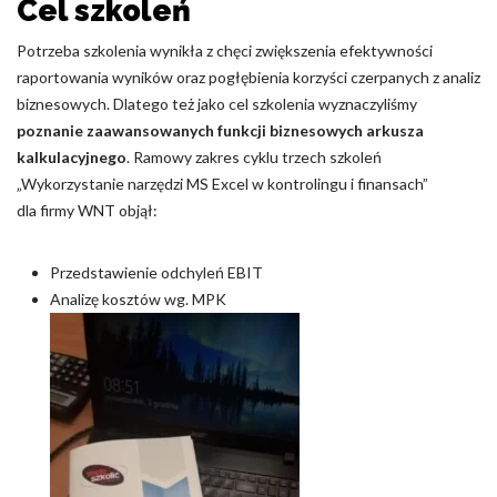
Cel szkoleń
Nieklasyfikowane pliki cookie, to pliki, które są w procesie
Potrzeba szkolenia wynikła z chęci zwiększenia efektywności
klasyfikowania, wraz z dostawcami poszczególnych ciasteczek.
raportowania wyników oraz pogłębienia korzyści czerpanych z analiz
biznesowych. Dlatego też jako cel szkolenia wyznaczyliśmy
Odrzuć
poznanie zaawansowanych funkcji biznesowych arkusza
kalkulacyjnego
. Ramowy zakres cyklu trzech szkoleń
Zapisz moje preferencje
„Wykorzystanie narzędzi MS Excel w kontrolingu i finansach”
dla firmy WNT objął:
Akceptuj wszystko
Przedstawienie odchyleń EBIT
Analizę kosztów wg. MPK