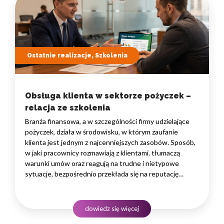
Ostatnie realizacje, Szkolenia
Obsługa klienta w sektorze pożyczek –
relacja ze szkolenia
Branża finansowa, a w szczególności firmy udzielające
pożyczek, działa w środowisku, w którym zaufanie
klienta jest jednym z najcenniejszych zasobów. Sposób,
w jaki pracownicy rozmawiają z klientami, tłumaczą
warunki umów oraz reagują na trudne i nietypowe
sytuacje, bezpośrednio przekłada się na reputację
instytucji i jej wyniki finansowe. Dlatego obsługa klienta
w sektorze pożyczek wymaga nie tylko solidnej wiedzy
produktowej, lecz także rozwiniętych kompetencji
dowiedz się więcej
komunikacyjnych, empatii…