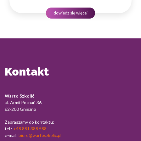
wyników, sezonowymi spiętrzeniami zadań
oraz koniecznością podejmowania decyzji wpływających
dowiedz się więcej
na bezpieczeństwo ludzi i kondycję całego ekosystemu.
Długotrwałe obciążenie psychiczne, brak równowagi
między życiem…
Kontakt
Warto Szkolić
ul. Armii Poznań 36
62-200 Gniezno
Zapraszamy do kontaktu:
tel.:
+48 881 388 588
e-mail:
biuro@wartoszkolic.pl