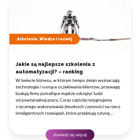
Szkolenia, Wiedza i rozwój
Jakie są najlepsze szkolenia z
automatyzacji? – ranking
W świecie biznesu, w którym tempo zmian wyznaczają
technologia i rosnące oczekiwania klientów, przewagę
budują firmy potrafiące mądrze odciążyć ludzi
od powtarzalnej pracy. Coraz częściej rezygnujemy
z ręcznego wykonywania żmudnych czynności na rzecz
inteligentnych rozwiązań, które przejmują rutynę
i uwalniają czas na zadania naprawdę wymagające
ludzkiego myślenia. Wybór właściwego programu
rozwojowego to decyzja strategiczna — wpływa
dowiedz się więcej
na wydajność zespołów,…