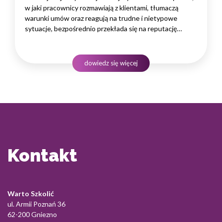
w jaki pracownicy rozmawiają z klientami, tłumaczą
warunki umów oraz reagują na trudne i nietypowe
sytuacje, bezpośrednio przekłada się na reputację
instytucji i jej wyniki finansowe. Dlatego obsługa klienta
w sektorze pożyczek wymaga nie tylko solidnej wiedzy
produktowej, lecz także rozwiniętych kompetencji
dowiedz się więcej
komunikacyjnych, empatii…
Kontakt
Warto Szkolić
ul. Armii Poznań 36
62-200 Gniezno