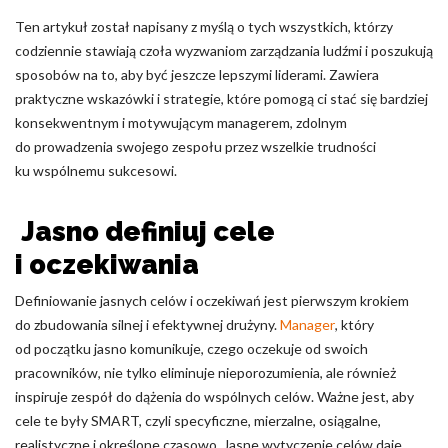
Ten artykuł został napisany z myślą o tych wszystkich, którzy
Nieklasyfikowane pliki cookie, to pliki, które są w procesie
codziennie stawiają czoła wyzwaniom zarządzania ludźmi i poszukują
klasyfikowania, wraz z dostawcami poszczególnych ciasteczek.
sposobów na to, aby być jeszcze lepszymi liderami. Zawiera
praktyczne wskazówki i strategie, które pomogą ci stać się bardziej
Odrzuć
konsekwentnym i motywującym managerem, zdolnym
do prowadzenia swojego zespołu przez wszelkie trudności
Zapisz moje preferencje
ku wspólnemu sukcesowi.
Akceptuj wszystko
Jasno definiuj cele
i oczekiwania
Definiowanie jasnych celów i oczekiwań jest pierwszym krokiem
do zbudowania silnej i efektywnej drużyny.
Manager
, który
od początku jasno komunikuje, czego oczekuje od swoich
pracowników, nie tylko eliminuje nieporozumienia, ale również
inspiruje zespół do dążenia do wspólnych celów. Ważne jest, aby
cele te były SMART, czyli specyficzne, mierzalne, osiągalne,
realistyczne i określone czasowo. Jasne wytyczenie celów daje