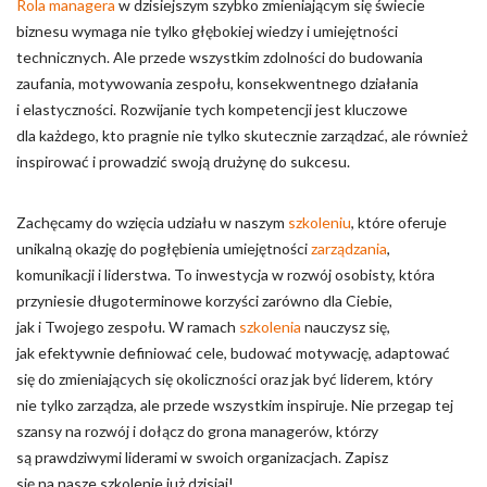
Rola managera
w dzisiejszym szybko zmieniającym się świecie
biznesu wymaga nie tylko głębokiej wiedzy i umiejętności
technicznych. Ale przede wszystkim zdolności do budowania
zaufania, motywowania zespołu, konsekwentnego działania
i elastyczności. Rozwijanie tych kompetencji jest kluczowe
dla każdego, kto pragnie nie tylko skutecznie zarządzać, ale również
inspirować i prowadzić swoją drużynę do sukcesu.
Zachęcamy do wzięcia udziału w naszym
szkoleniu
, które oferuje
unikalną okazję do pogłębienia umiejętności
zarządzania
,
komunikacji i liderstwa. To inwestycja w rozwój osobisty, która
przyniesie długoterminowe korzyści zarówno dla Ciebie,
jak i Twojego zespołu. W ramach
szkolenia
nauczysz się,
jak efektywnie definiować cele, budować motywację, adaptować
się do zmieniających się okoliczności oraz jak być liderem, który
nie tylko zarządza, ale przede wszystkim inspiruje. Nie przegap tej
szansy na rozwój i dołącz do grona managerów, którzy
są prawdziwymi liderami w swoich organizacjach. Zapisz
się na nasze szkolenie już dzisiaj!