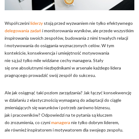
Pliki cookie dotyczące preferencji umożliwiają stronie
zapamiętanie informacji, które zmieniają wygląd lub
funkcjonowanie strony, np. preferowany język lub region, w
którym znajduje się użytkownik.
Współcześni
liderzy
stoją przed wyzwaniem nie tylko efektywnego
delegowania zadań
i monitorowania wyników, ale przede wszystkim
Statystyka
inspirowania swoich zespołów, budowania z nimi trwałych relacji
i motywowania do osiągania wyznaczonych celów. W tym
Statystyczne pliki cookie pomagają właścicielem stron
kontekście, konsekwencja i umiejętność motywowania
internetowych zrozumieć, w jaki sposób różni użytkownicy
zachowują się na stronie, gromadząc i zgłaszając anonimowe
nie są już tylko mile widziane cechy managera. Stały
informacje.
się one absolutnymi niezbędnikami w arsenale każdego lidera
pragnącego prowadzić swój zespół do sukcesu.
Marketing
Ale jak osiągnąć taki poziom zarządzania? Jak łączyć konsekwencję
Marketingowe pliki cookie stosowane są w celu śledzenia
w działaniu z elastycznością wymaganą do adaptacji do ciągle
użytkowników na stronach internetowych. Celem jest
zmieniających się warunków i potrzeb zarówno biznesu,
wyświetlanie reklam, które są istotne i interesujące dla
poszczególnych użytkowników i tym samym bardziej cenne dla
jak i pracowników? Odpowiedzi na te pytania są kluczem
wydawców i reklamodawców strony trzeciej.
do zrozumienia, co czyni
managera
nie tylko dobrym liderem,
ale również inspiratorem i motywatorem dla swojego zespołu.
Nieklasyfikowane