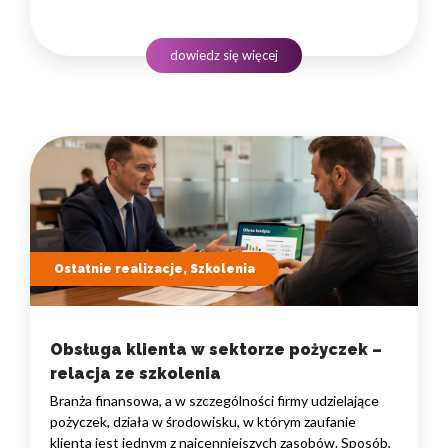
administracyjne i finansowe z pracą w lesie, często
rozproszoną na dużym obszarze i wymagającą szybkiego
podejmowania decyzji. W takim środowisku
dowiedz się więcej
to nie pojedyncze kompetencje, lecz dobrze…
Ostatnie realizacje, Szkolenia
Obsługa klienta w sektorze pożyczek –
relacja ze szkolenia
Branża finansowa, a w szczególności firmy udzielające
pożyczek, działa w środowisku, w którym zaufanie
klienta jest jednym z najcenniejszych zasobów. Sposób,