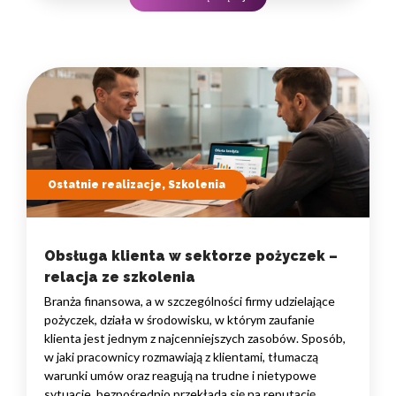
to nie pojedyncze kompetencje, lecz dobrze…
Ostatnie realizacje, Szkolenia
Obsługa klienta w sektorze pożyczek –
relacja ze szkolenia
Branża finansowa, a w szczególności firmy udzielające
pożyczek, działa w środowisku, w którym zaufanie
klienta jest jednym z najcenniejszych zasobów. Sposób,
w jaki pracownicy rozmawiają z klientami, tłumaczą
warunki umów oraz reagują na trudne i nietypowe
sytuacje, bezpośrednio przekłada się na reputację