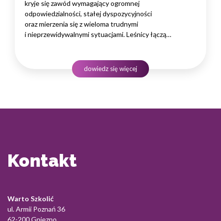
kryje się zawód wymagający ogromnej
odpowiedzialności, stałej dyspozycyjności
oraz mierzenia się z wieloma trudnymi
i nieprzewidywalnymi sytuacjami. Leśnicy łączą
obowiązki terenowe z rosnącą biurokracją, presją
wyników, sezonowymi spiętrzeniami zadań
oraz koniecznością podejmowania decyzji wpływających
dowiedz się więcej
na bezpieczeństwo ludzi i kondycję całego ekosystemu.
Długotrwałe obciążenie psychiczne, brak równowagi
między życiem…
Kontakt
Warto Szkolić
ul. Armii Poznań 36
62-200 Gniezno