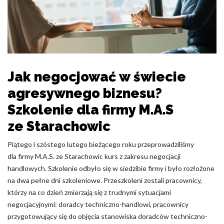
Pliki cookie dotyczące preferencji umożliwiają stronie
zapamiętanie informacji, które zmieniają wygląd lub
funkcjonowanie strony, np. preferowany język lub region, w
którym znajduje się użytkownik.
Statystyka
Jak negocjować w świecie
Statystyczne pliki cookie pomagają właścicielem stron
internetowych zrozumieć, w jaki sposób różni użytkownicy
agresywnego biznesu?
zachowują się na stronie, gromadząc i zgłaszając anonimowe
Szkolenie dla firmy M.A.S
informacje.
ze Starachowic
Marketing
Piątego i szóstego lutego bieżącego roku przeprowadziliśmy
Marketingowe pliki cookie stosowane są w celu śledzenia
dla firmy M.A.S. ze Starachowic kurs z zakresu negocjacji
użytkowników na stronach internetowych. Celem jest
handlowych. Szkolenie odbyło się w siedzibie firmy i było rozłożone
wyświetlanie reklam, które są istotne i interesujące dla
na dwa pełne dni szkoleniowe. Przeszkoleni zostali pracownicy,
poszczególnych użytkowników i tym samym bardziej cenne dla
którzy na co dzień zmierzają się z trudnymi sytuacjami
wydawców i reklamodawców strony trzeciej.
negocjacyjnymi: doradcy techniczno-handlowi, pracownicy
przygotowujący się do objęcia stanowiska doradców techniczno-
Nieklasyfikowane