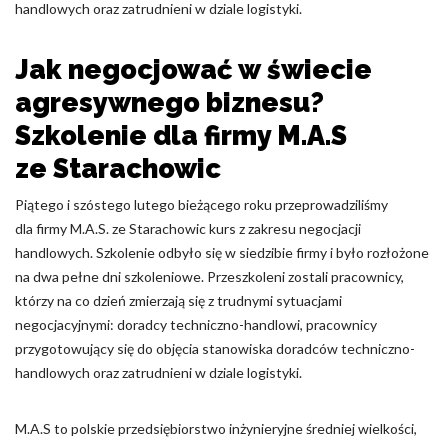
handlowych oraz zatrudnieni w dziale logistyki.
Nieklasyfikowane pliki cookie, to pliki, które są w procesie
klasyfikowania, wraz z dostawcami poszczególnych ciasteczek.
Jak negocjować w świecie
agresywnego biznesu?
Odrzuć
Szkolenie dla firmy M.A.S
Zapisz moje preferencje
ze Starachowic
Akceptuj wszystko
Piątego i szóstego lutego bieżącego roku przeprowadziliśmy
dla firmy M.A.S. ze Starachowic kurs z zakresu negocjacji
handlowych. Szkolenie odbyło się w siedzibie firmy i było rozłożone
na dwa pełne dni szkoleniowe. Przeszkoleni zostali pracownicy,
którzy na co dzień zmierzają się z trudnymi sytuacjami
negocjacyjnymi: doradcy techniczno-handlowi, pracownicy
przygotowujący się do objęcia stanowiska doradców techniczno-
handlowych oraz zatrudnieni w dziale logistyki.
M.A.S to polskie przedsiębiorstwo inżynieryjne średniej wielkości,