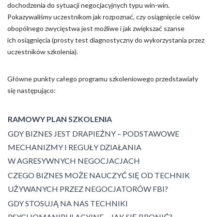
dochodzenia do sytuacji negocjacyjnych typu win-win.
Pokazywaliśmy uczestnikom jak rozpoznać, czy osiągnięcie celów
obopólnego zwycięstwa jest możliwe i jak zwiększać szanse
ich osiągnięcia (prosty test diagnostyczny do wykorzystania przez
uczestników szkolenia).
Główne punkty całego programu szkoleniowego przedstawiały
się następująco:
RAMOWY PLAN SZKOLENIA
GDY BIZNES JEST DRAPIEŻNY – PODSTAWOWE
MECHANIZMY I REGUŁY DZIAŁANIA
W AGRESYWNYCH NEGOCJACJACH
CZEGO BIZNES MOŻE NAUCZYĆ SIĘ OD TECHNIK
UŻYWANYCH PRZEZ NEGOCJATORÓW FBI?
GDY STOSUJĄ NA NAS TECHNIKI
PSYCHOMANIPULACYJNE – JAK SIĘ BRONIĆ?