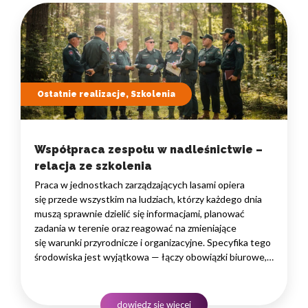
Ostatnie realizacje, Szkolenia
Współpraca zespołu w nadleśnictwie –
relacja ze szkolenia
Praca w jednostkach zarządzających lasami opiera
się przede wszystkim na ludziach, którzy każdego dnia
muszą sprawnie dzielić się informacjami, planować
zadania w terenie oraz reagować na zmieniające
się warunki przyrodnicze i organizacyjne. Specyfika tego
środowiska jest wyjątkowa — łączy obowiązki biurowe,
administracyjne i finansowe z pracą w lesie, często
rozproszoną na dużym obszarze i wymagającą szybkiego
podejmowania decyzji. W takim środowisku
dowiedz się więcej