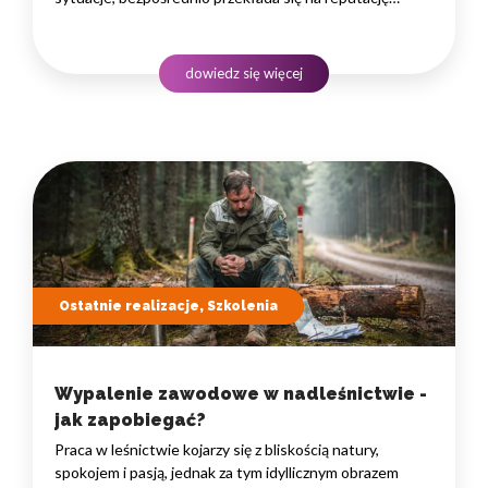
instytucji i jej wyniki finansowe. Dlatego obsługa klienta
w sektorze pożyczek wymaga nie tylko solidnej wiedzy
produktowej, lecz także rozwiniętych kompetencji
dowiedz się więcej
komunikacyjnych, empatii…
Ostatnie realizacje, Szkolenia
Wypalenie zawodowe w nadleśnictwie -
jak zapobiegać?
Praca w leśnictwie kojarzy się z bliskością natury,
spokojem i pasją, jednak za tym idyllicznym obrazem