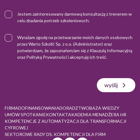
Jestem zainteresowany darmową konsultacją z trenerem w
celu zbadania potrzeb szkoleniowych.
Wyrażam zgodę na przetwarzanie moich danych osobowych
przez Warto Szkolić Sp. z o.o. (Administrator) oraz
potwierdzam, że zapoznałem/am się z
Klauzulą Informacyjną
oraz
Polityką Prywatności
i akceptuję ich treść.
wyślij
FIRMA
DOFINANSOWANIA
DORADZTWO
BAZA WIEDZY
UMÓW SPOTKANIE
KONTAKT
AKADEMIA MENADŻERA HR
KOMPETENCJE Z AUTOMATYZACJI DLA TRANSFORMACJI
CYFROWEJ
SEKTOROWE RADY DS. KOMPETENCJI DLA FIRM