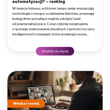
automatyzacji? – ranking
W świecie biznesu, w którym tempo zmian wyznaczają
technologia i rosnące oczekiwania klientów, przewagę
budują firmy potrafiące mądrze odciążyć ludzi
od powtarzalnej pracy. Coraz częściej rezygnujemy
z ręcznego wykonywania żmudnych czynności na rzecz
inteligentnych rozwiązań, które przejmują rutynę
i uwalniają czas na zadania naprawdę wymagające
ludzkiego myślenia. Wybór właściwego programu
rozwojowego to decyzja strategiczna — wpływa
dowiedz się więcej
na wydajność zespołów,…
Wiedza i rozwój