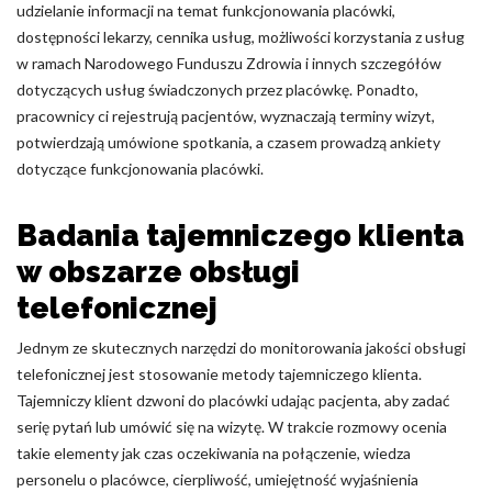
udzielanie informacji na temat funkcjonowania placówki,
Nieklasyfikowane pliki cookie, to pliki, które są w procesie
dostępności lekarzy, cennika usług, możliwości korzystania z usług
klasyfikowania, wraz z dostawcami poszczególnych ciasteczek.
w ramach Narodowego Funduszu Zdrowia i innych szczegółów
dotyczących usług świadczonych przez placówkę. Ponadto,
pracownicy ci rejestrują pacjentów, wyznaczają terminy wizyt,
Odrzuć
potwierdzają umówione spotkania, a czasem prowadzą ankiety
dotyczące funkcjonowania placówki.
Zapisz moje preferencje
Akceptuj wszystko
Badania tajemniczego klienta
w obszarze obsługi
telefonicznej
Jednym ze skutecznych narzędzi do monitorowania jakości obsługi
telefonicznej jest stosowanie metody tajemniczego klienta.
Tajemniczy klient dzwoni do placówki udając pacjenta, aby zadać
serię pytań lub umówić się na wizytę. W trakcie rozmowy ocenia
takie elementy jak czas oczekiwania na połączenie, wiedza
personelu o placówce, cierpliwość, umiejętność wyjaśnienia