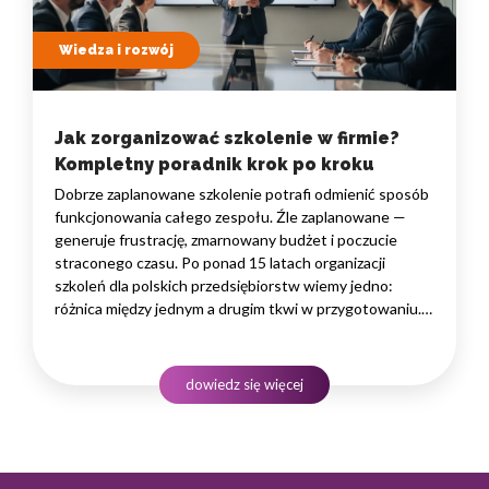
Wiedza i rozwój
Jak zorganizować szkolenie w firmie?
Kompletny poradnik krok po kroku
Dobrze zaplanowane szkolenie potrafi odmienić sposób
funkcjonowania całego zespołu. Źle zaplanowane —
generuje frustrację, zmarnowany budżet i poczucie
straconego czasu. Po ponad 15 latach organizacji
szkoleń dla polskich przedsiębiorstw wiemy jedno:
różnica między jednym a drugim tkwi w przygotowaniu.
W tym artykule dzielimy się naszym sprawdzonym
procesem i pokazujemy, jak zorganizować szkolenie,
które faktycznie przyniesie rezultaty — niezależnie
dowiedz się więcej
od tego,…