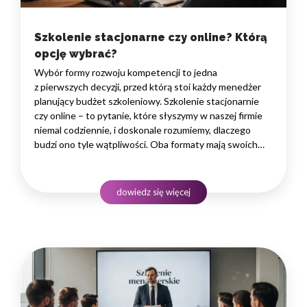
Szkolenie stacjonarne czy online? Którą
opcję wybrać?
Wybór formy rozwoju kompetencji to jedna
z pierwszych decyzji, przed którą stoi każdy menedżer
planujący budżet szkoleniowy. Szkolenie stacjonarnie
czy online – to pytanie, które słyszymy w naszej firmie
niemal codziennie, i doskonale rozumiemy, dlaczego
budzi ono tyle wątpliwości. Oba formaty mają swoich
zwolenników, a ostateczna odpowiedź zależy od wielu
zmiennych: specyfiki zespołu, celów rozwojowych,
branży i dostępnego budżetu.…
dowiedz się więcej