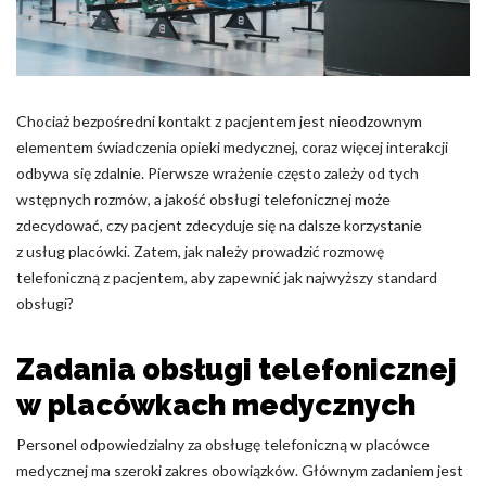
Pliki cookie dotyczące preferencji umożliwiają stronie
zapamiętanie informacji, które zmieniają wygląd lub
funkcjonowanie strony, np. preferowany język lub region, w
którym znajduje się użytkownik.
Chociaż bezpośredni kontakt z pacjentem jest nieodzownym
Statystyka
elementem świadczenia opieki medycznej, coraz więcej interakcji
Statystyczne pliki cookie pomagają właścicielem stron
odbywa się zdalnie. Pierwsze wrażenie często zależy od tych
internetowych zrozumieć, w jaki sposób różni użytkownicy
wstępnych rozmów, a jakość obsługi telefonicznej może
zachowują się na stronie, gromadząc i zgłaszając anonimowe
zdecydować, czy pacjent zdecyduje się na dalsze korzystanie
informacje.
z usług placówki. Zatem, jak należy prowadzić rozmowę
telefoniczną z pacjentem, aby zapewnić jak najwyższy standard
Marketing
obsługi?
Marketingowe pliki cookie stosowane są w celu śledzenia
użytkowników na stronach internetowych. Celem jest
Zadania obsługi telefonicznej
wyświetlanie reklam, które są istotne i interesujące dla
w placówkach medycznych
poszczególnych użytkowników i tym samym bardziej cenne dla
wydawców i reklamodawców strony trzeciej.
Personel odpowiedzialny za obsługę telefoniczną w placówce
medycznej ma szeroki zakres obowiązków. Głównym zadaniem jest
Nieklasyfikowane