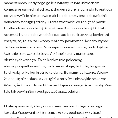
moment kiedy kiedy tego gościa witamy i z tym uśmiechem
koniecznie uśmiech słychać. Z drugiej strony słuchawki to jest coś,
co rzeczywiście niesamowite jak to odbieramy jest odpowiednio
odbierany z drugiej strony. I teraz zależności co ten gość powie,
to albo idziemy w stronę A, w stronę B i C czy w stronę D. I taki
schemat trzeba odpowiednio rozpisać, bo niektórzy są konkretni,
chcą to, to, to, to, to i wtedy możemy powiedzieć świetny wybór.
Jednocześnie chciałem Panu zaproponować to i to, bo to będzie
świetnie pasowało do tego. A z innej strony mamy tego
niezdecydowanego. To co konkretnie polecamy,
ale nie przypadkowość to, bo to mi smakuje, to to to, bo goście
to chwalą, tylko konkretnie to danie. Bo mamy policzone, Wiemy,
że ono się nie opłaca, a z drugiej strony jest niezwykle smaczne.
Wiemy, że to jest danie, które jest fajne i które goście chwalą. Więc
tak, tak powinniśmy postępować przez telefon.
I kolejny element, który dorzucamy pewnie do tego naszego
koszyka Pracowania z klientem, a w szczególności w sytuacji