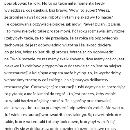
popróbować te rolki. No to są takie miłe momenty, kiedy
wyjeżdżasz, coś dziękują, biją brawo. Wow, to super! Wiesz,
że zrobiłeś kawał dobrej roboty. Pytam się skąd wy to macie?
Te opakowania oczywiście piękne, jak mówi Paweł z Danii, z Danii.
I to mówi nie było takie proste mówi. Pół roku rozmawialiśmy różne
i żeby były takie, że to nie przesiąka, że ta rolka się odpowiednio
zachowuje, że jest odpowiednio wilgotna i że jakość dociera
do gościa, Więc to jest długi proces. Wracając do odpowiedzi
na Twoje pytanie, to raz mamy skalkulowane, dwa mamy coś co jest
ciekawe i jakościowo przypomina w dostawie to co jest na miejscu
w restauracji, a kolejnym etapem może być np. to, że wychodzimy,
wchodzimy trochę w coś takiego, co się nazywa delikatesy
restauracyjne. Coraz więcej restauracji sushi dajmy na to sprzedając
to pyta się a może kimchi do tego? I to jest proces, żeby zrobić
to w taki bardzo oficjalny sposób. To są próby przechowalni,
ale to wszystko trzeba przemyśleć i odpowiednio zrobić, Ale warto.
Już wiele restauracji wprowadziło coś takiego. Są nawet niektóre
takie, które na ten taki totalny look down, który był wcześniej,
zmieniły się w delikatesy, gdzie pozbierali różne ciekawe rzeczy