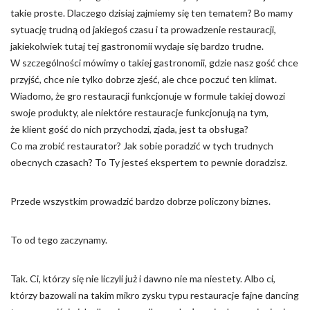
takie proste. Dlaczego dzisiaj zajmiemy się ten tematem? Bo mamy
sytuację trudną od jakiegoś czasu i ta prowadzenie restauracji,
jakiekolwiek tutaj tej gastronomii wydaje się bardzo trudne.
W szczególności mówimy o takiej gastronomii, gdzie nasz gość chce
przyjść, chce nie tylko dobrze zjeść, ale chce poczuć ten klimat.
Wiadomo, że gro restauracji funkcjonuje w formule takiej dowozi
swoje produkty, ale niektóre restauracje funkcjonują na tym,
że klient gość do nich przychodzi, zjada, jest ta obsługa?
Co ma zrobić restaurator? Jak sobie poradzić w tych trudnych
obecnych czasach? To Ty jesteś ekspertem to pewnie doradzisz.
Przede wszystkim prowadzić bardzo dobrze policzony biznes.
To od tego zaczynamy.
Tak. Ci, którzy się nie liczyli już i dawno nie ma niestety. Albo ci,
którzy bazowali na takim mikro zysku typu restauracje fajne dancing