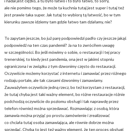
i nadal jest ciężko, a tu było łatwo i to było łatwo, to sorry,
ale nie pomimo tego, że może ta kuchnia tutaj jest super i tutaj też
jest prawie taka super. Jak tutaj to wybiorą tą łatwość, bo w tym
kierunku zawsze idziemy tam gdzie łatwo tam działamy, nie?
To zapytam jeszcze, bo już parę podpowiedzi padło czy jeszcze jakąś
podpowiedź na ten czas pandemii? Ja na to zwróciłem uwagę
w szczególności. Bo jeśli mówimy o sobie, o restauracji i tej pracy
trenerskiej, to kiedy jest pandemia, ona jest w jakimś stopniu
ograniczona i w związku z tym dzwonimy często do restauracji.
Oczywiście możemy korzystać z internetu i zamawiać przez różnego
rodzaju portale, ale tak czasami dzwonimy i zamawiamy.
Zauważyłem oczywiście jedną rzecz, bo też korzystam z restauracji,
że tutaj chyba jest taki ważny element, bo różne restauracje różnie
podchodzą oczywiście do poziomu obsługi i tak naprawdę przez
telefon również można sprzedawać. Rozmawiając z osobą, która
zamawia można przyjąć po prostu zamówienie i zrealizować
co chciała tutaj osoba zamawiająca, ale równie dobrze można
sprzedać. Chyba to jest też ważny element, że ten proces obsługi