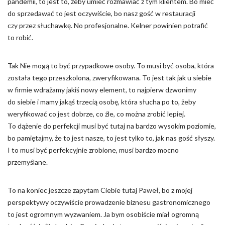
pandemii, to jest to, żeby umieć rozmawiać z tym klientem. Bo mieć
do sprzedawać to jest oczywiście, bo nasz gość w restauracji
czy przez słuchawkę. No profesjonalne. Kelner powinien potrafić
to robić.
Tak Nie mogą to być przypadkowe osoby. To musi być osoba, która
została tego przeszkolona, zweryfikowana. To jest tak jak u siebie
w firmie wdrażamy jakiś nowy element, to najpierw dzwonimy
do siebie i mamy jakąś trzecią osobę, która słucha po to, żeby
weryfikować co jest dobrze, co źle, co można zrobić lepiej.
To dążenie do perfekcji musi być tutaj na bardzo wysokim poziomie,
bo pamiętajmy, że to jest nasze, to jest tylko to, jak nas gość słyszy.
I to musi być perfekcyjnie zrobione, musi bardzo mocno
przemyślane.
To na koniec jeszcze zapytam Ciebie tutaj Paweł, bo z mojej
perspektywy oczywiście prowadzenie biznesu gastronomicznego
to jest ogromnym wyzwaniem. Ja bym osobiście miał ogromną