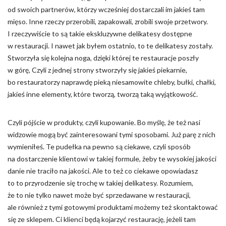
od swoich partnerów, którzy wcześniej dostarczali im jakieś tam
mięso. Inne rzeczy przerobili, zapakowali, zrobili swoje przetwory.
I rzeczywiście to są takie ekskluzywne delikatesy dostępne
w restauracji. I nawet jak byłem ostatnio, to te delikatesy zostały.
Stworzyła się kolejna noga, dzięki której te restauracje poszły
w górę, Czyli z jednej strony stworzyły się jakieś piekarnie,
bo restauratorzy naprawdę pieką niesamowite chleby, bułki, chałki,
jakieś inne elementy, które tworzą, tworzą taką wyjątkowość.
Czyli pójście w produkty, czyli kupowanie. Bo myślę, że też nasi
widzowie mogą być zainteresowani tymi sposobami. Już parę z nich
wymieniłeś. Te pudełka na pewno są ciekawe, czyli sposób
na dostarczenie klientowi w takiej formule, żeby te wysokiej jakości
danie nie traciło na jakości. Ale to też co ciekawe opowiadasz
to to przyrodzenie się trochę w takiej delikatesy. Rozumiem,
że to nie tylko nawet może być sprzedawane w restauracji,
ale również z tymi gotowymi produktami możemy też skontaktować
się ze sklepem. Ci klienci będą kojarzyć restaurację, jeżeli tam