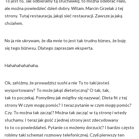
To jest to, Jak odbieramy tą słuchawkę, to można odebrać Halo,
ale można powiedzieć dzień dobry. Witam. Marcin Grzelak z tej
strony. Tutaj restauracja, jakąś sieć restauracji. Zawsze ja jaką
chciałem.
No ja nie ukrywam, że dla mnie to jest tak trudny biznes, że boję
się tego biznesu. Dlatego zapraszam eksperta.
Hahahahahahaha.
Ok, załóżmy, że prowadzisz sushi a nie Ty to taki jesteś
wysportowany? To może jakąś dietetyczną? O tak, tak,
tak to poczekaj. Pomyślmy jak mógłby się nazywać. Dieta fit z tej
strony W czym mogę pomóc? I teraz pytanie w czym mogę pomóc?
Czy. To można tak zacząć? Można tak zacząć w tą stronę i wtedy
słuchamy. I teraz jak gość z jednej strony jest zdecydowany
to to co powiedziałeś. Pytanie co możemy dorzucić? I bardzo często
robimy taki schemat rozmowy telefonicznej. Czyli pierwszy ten