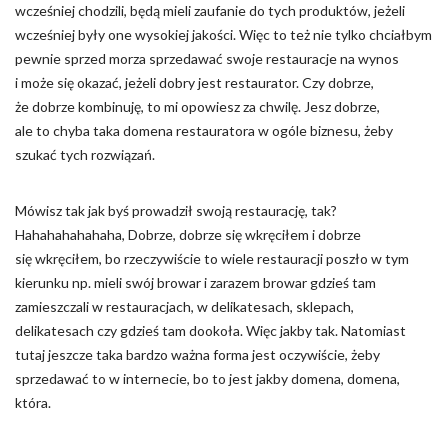
wcześniej chodzili, będą mieli zaufanie do tych produktów, jeżeli
wcześniej były one wysokiej jakości. Więc to też nie tylko chciałbym
pewnie sprzed morza sprzedawać swoje restauracje na wynos
i może się okazać, jeżeli dobry jest restaurator. Czy dobrze,
że dobrze kombinuję, to mi opowiesz za chwilę. Jesz dobrze,
ale to chyba taka domena restauratora w ogóle biznesu, żeby
szukać tych rozwiązań.
Mówisz tak jak byś prowadził swoją restaurację, tak?
Hahahahahahaha, Dobrze, dobrze się wkręciłem i dobrze
się wkręciłem, bo rzeczywiście to wiele restauracji poszło w tym
kierunku np. mieli swój browar i zarazem browar gdzieś tam
zamieszczali w restauracjach, w delikatesach, sklepach,
delikatesach czy gdzieś tam dookoła. Więc jakby tak. Natomiast
tutaj jeszcze taka bardzo ważna forma jest oczywiście, żeby
sprzedawać to w internecie, bo to jest jakby domena, domena,
która.