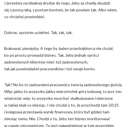
I jesteśmy na idealnej drodze do tego, żeby za chwilę obudzić
się z pustą ręką, z pustym kontem, że tak powiem tak. Albo wiem,
co chciałeś powiedzieć.
Dobrze, sprytnie uciekłeś. Tak, tak, tak.
Brakować pieniędzy. A tego by żaden przedsiębiorca nie chciał,
bo po prostu prowadzi biznes. Tak, żeby jednak oprócz
zadowolonych klientów mieć też zadowolonych,
tak jak powiedziałeś pracowników i też swoje konto.
Tak? No bo to zadowoleni pracownicy tworzą zadowolonego gościa,
Więc jakby to wszystko jakby wierzchołek góry lodowej, to jest ten
właściciel, więc to wszystko musi być skalkulowane i mierzone
w takiej skali co miesiąc. I nie chodzi o to, że przychodzi tam 20:25
i księgowa przestawia wynik finansowy, który był gdzieś tam
miesiąc temu. Nie. Chodzi o to, żeby ten biznes monitorować
w czasie rzeczywistym. To jest najważniejsze w tym wszystkim.