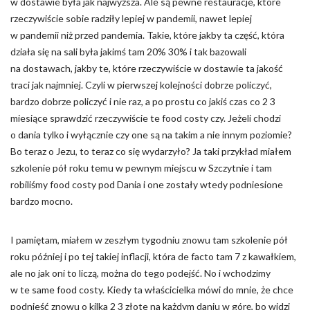
w dostawie była jak najwyższa. Ale są pewne restauracje, które
rzeczywiście sobie radziły lepiej w pandemii, nawet lepiej
w pandemii niż przed pandemia. Takie, które jakby ta część, która
działa się na sali była jakimś tam 20% 30% i tak bazowali
na dostawach, jakby te, które rzeczywiście w dostawie ta jakość
traci jak najmniej. Czyli w pierwszej kolejności dobrze policzyć,
bardzo dobrze policzyć i nie raz, a po prostu co jakiś czas co 2 3
miesiące sprawdzić rzeczywiście te food costy czy. Jeżeli chodzi
o dania tylko i wyłącznie czy one są na takim a nie innym poziomie?
Bo teraz o Jezu, to teraz co się wydarzyło? Ja taki przykład miałem
szkolenie pół roku temu w pewnym miejscu w Szczytnie i tam
robiliśmy food costy pod Dania i one zostały wtedy podniesione
bardzo mocno.
I pamiętam, miałem w zeszłym tygodniu znowu tam szkolenie pół
roku później i po tej takiej inflacji, która de facto tam 7 z kawałkiem,
ale no jak oni to liczą, można do tego podejść. No i wchodzimy
w te same food costy. Kiedy ta właścicielka mówi do mnie, że chce
podnieść znowu o kilka 2 3 złote na każdym daniu w górę, bo widzi