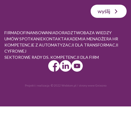
wyślij
FIRMA
DOFINANSOWANIA
DORADZTWO
BAZA WIEDZY
UMÓW SPOTKANIE
KONTAKT
AKADEMIA MENADŻERA HR
KOMPETENCJE Z AUTOMATYZACJI DLA TRANSFORMACJI
CYFROWEJ
SEKTOROWE RADY DS. KOMPETENCJI DLA FIRM
Projekt i realizacja:
© 2022 Webtom.pl
/
strony www Gniezno