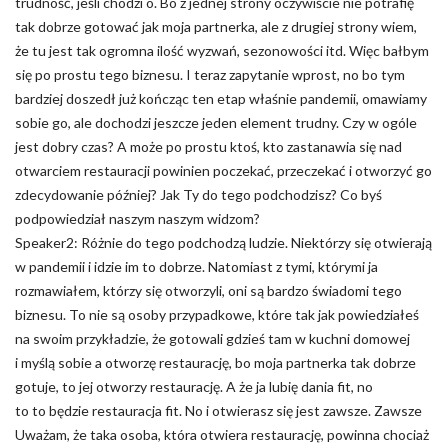
trudność, jeśli chodzi o. Bo z jednej strony oczywiście nie potrafię
tak dobrze gotować jak moja partnerka, ale z drugiej strony wiem,
że tu jest tak ogromna ilość wyzwań, sezonowości itd. Więc bałbym
się po prostu tego biznesu. I teraz zapytanie wprost, no bo tym
bardziej doszedł już kończąc ten etap właśnie pandemii, omawiamy
sobie go, ale dochodzi jeszcze jeden element trudny. Czy w ogóle
jest dobry czas? A może po prostu ktoś, kto zastanawia się nad
otwarciem restauracji powinien poczekać, przeczekać i otworzyć go
zdecydowanie później? Jak Ty do tego podchodzisz? Co byś
podpowiedział naszym naszym widzom?
Speaker2: Różnie do tego podchodzą ludzie. Niektórzy się otwierają
w pandemii i idzie im to dobrze. Natomiast z tymi, którymi ja
rozmawiałem, którzy się otworzyli, oni są bardzo świadomi tego
biznesu. To nie są osoby przypadkowe, które tak jak powiedziałeś
na swoim przykładzie, że gotowali gdzieś tam w kuchni domowej
i myślą sobie a otworzę restaurację, bo moja partnerka tak dobrze
gotuje, to jej otworzy restaurację. A że ja lubię dania fit, no
to to będzie restauracja fit. No i otwierasz się jest zawsze. Zawsze
Uważam, że taka osoba, która otwiera restaurację, powinna chociaż