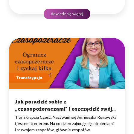
wszystkim zaprosić naszych uczestników
do praktycznego treningu, podczas którego możemy
dowiedz się więcej
doświadczać…
Transkrypcje
Jak poradzić sobie z
„czasopożeraczami" i oszczędzić swój
czas?
Transkrypcja Cześć, Nazywam się Agnieszka Rogowska
i jestem trenerem. Na co dzień zajmuję się szkoleniami
i rozwojem zespołów, głównie zespołów