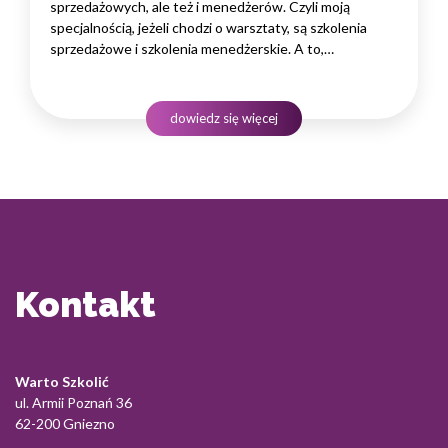
sprzedażowych, ale też i menedżerów. Czyli moją
specjalnością, jeżeli chodzi o warsztaty, są szkolenia
sprzedażowe i szkolenia menedżerskie. A to,
na co dzisiaj chciałam Was zaprosić, to jest temat
jak poradzić sobie z tak zwanymi czaso pożeracze
na co dzień, na co dzień w pracy. To jest obszar związany
dowiedz się więcej
z planowaniem, wyznaczaniem sobie zadań, celów.…
Kontakt
Warto Szkolić
ul. Armii Poznań 36
62-200 Gniezno