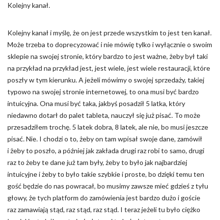
Kolejny kanał.
Kolejny kanał i myślę, że on jest przede wszystkim to jest ten kanał.
Może trzeba to doprecyzować i nie mówię tylko i wyłącznie o swoim
sklepie na swojej stronie, który bardzo to jest ważne, żeby był taki
na przykład na przykład jest, jest wiele, jest wiele restauracji, które
poszły w tym kierunku. A jeżeli mówimy o swojej sprzedaży, takiej
typowo na swojej stronie internetowej, to ona musi być bardzo
intuicyjna. Ona musi być taka, jakbyś posadził 5 latka, który
niedawno dotarł do palet tableta, nauczył się już pisać. To może
przesadziłem trochę. 5 latek dobra, 8 latek, ale nie, bo musi jeszcze
pisać. Nie. I chodzi o to, żeby on tam wpisał swoje dane, zamówił
i żeby to poszło, a później jak zakłada drugi raz robi to samo, drugi
raz to żeby te dane już tam były, żeby to było jak najbardziej
intuicyjne i żeby to było takie szybkie i proste, bo dzięki temu ten
gość będzie do nas powracał, bo musimy zawsze mieć gdzieś z tyłu
głowy, że tych platform do zamówienia jest bardzo dużo i goście
raz zamawiają stąd, raz stąd, raz stąd. I teraz jeżeli tu było ciężko