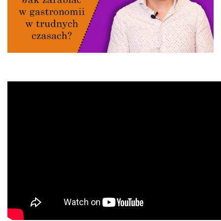
informacji, które zmieniają wygląd lub funkcjonowanie strony, np.
preferowany język lub region, w którym znajduje się użytkownik.
Statystyka
Statystyczne pliki cookie pomagają właścicielem stron internetowy
zrozumieć, w jaki sposób różni użytkownicy zachowują się na stronie,
gromadząc i zgłaszając anonimowe informacje.
Marketing
Marketingowe pliki cookie stosowane są w celu śledzenia użytkown
stronach internetowych. Celem jest wyświetlanie reklam, które są is
interesujące dla poszczególnych użytkowników i tym samym bardzie
dla wydawców i reklamodawców strony trzeciej.
Nieklasyfikowane
Nieklasyfikowane pliki cookie, to pliki, które są w procesie klasyfikow
wraz z dostawcami poszczególnych ciasteczek.