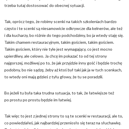
trzeba tutaj dostosować do obecnej sytuacji.
Tak, oprócz tego, że robimy scenki na takich szkoleniach bardzo
często i te scenki są niesamowicie odkrywcze dla kelnerów, ale też
i dla kucharzy, bo różnie do tego podchodzimy, bo ja wtedy staję się.
Takim chamem restauracyjnym, takim gościem, takim gościem.
Takim gościem, który nie tyle jest wymagający, co jest mocno
upierdliwy, ale celowo. Ja chcę im pokazać to od tej strony
najgorszej, możliwej po to, że jak przyjdzie inny gość i będzie trochę
podobny, bo nie sądzę, żeby aż ktoś był taki jak ja w tych scenkach,
to wtedy oni mają gdzieś z tyłu głowy, że tu se poradzili.
Bo jeżeli tu była taka trudna sytuacja, to tak, że łatwiejsze też
po prostu po prostu będzie im łatwiej.
Tak więc to jest z jednej strony to są te scenki w restauracji, ale to,
co powiedziałeś, jak najbardziej przeniosło się teraz na słuchawkę.