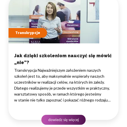
Transkrypcje
Jak dzięki szkoleniom nauczyć się mówić
„nie”?
Transkrypcja Najważniejszym założeniem naszych
szkoleń jest to, aby maksymalnie wspierały naszych
uczestników w realizacji celów, na których im zależy.
Dlatego realizujemy je przede wszystkim w praktyczny,
warsztatowy sposób, w ramach którego jesteśmy
w stanie nie tylko zapoznać i pokazać różnego rodzaju
rozwiązania i narzędzia, które warto znać, ale przede
wszystkim zaprosić naszych uczestników
do praktycznego treningu, podczas którego możemy
dowiedz się więcej
doświadczać…