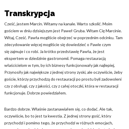
Odrzuć
Transkrypcja
Zapisz moje preferencje
Cześć, jestem Marcin. Witamy na kanale. Warto szkolić. Moim
gościem w dniu dzisiejszym jest Paweł Gruba. Witam Cię Marcinie.
Akceptuj wszystko
Witaj, Cześć. Pawła mogliście obejrzeć w poprzednim odcinku. Tam
zdecydowanie więcej mogliście się dowiedzieć o Pawle czym
się zajmuje i co robi. Ja krótko przedstawię Pawła, że jest
ekspertem w dziedzinie gastronomii. Pomaga restauracją
właścicielom w tym, by ich biznesy funkcjonowały jak najlepiej,
Przynosiły jak największe z jednej strony zyski, ale oczywiście, żeby
goście, którzy przychodzą do restauracji po prostu byli zadowoleni
czy z obsługi, czy z jakości, czy z całej otoczki, która w restauracji
funkcjonuje. Dobrze powiedziałem.
Bardzo dobrze. Właśnie zastanawiałem się, co dodać. Ale tak,
oczywiście, bo to jest ta kwestia. Z jednej strony gość, który
przychodzi i pomimo tego, że przychodzi w różnych emocjach,