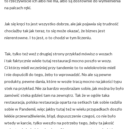
to rzeczywiście ich albo nie ma, albo są dosłownie do wymienienia
na palcach ręki.
Jak się kręci to jest wszystko dobrze, ale jak pojawia się trudność
chociażby tak jak teraz, to się może okazać, że biznes jest
nierentowne. I to jest, o to chodzi w tym liczeniu.
Tak, tylko też weź z drugiej strony przykład mówisz o wozach
i tak faktycznie wiele tutaj restauracji mocno poszło w wozy.
Ci którzy mieli wcześniej przy tandemie to to wielokrotnie mieli
i nie dopuścili do tego, żeby to wprowadzić. No ale są pewne
produkty, pewne dania, które w wozie tracą mocno na jakości typu
stek na przykład. Nie za bardzo wyobrażam sobie, jak można by było
zamówić steka gdzieś tam na zewnątrz. Tak że w ogóle taka
restauracja, polska restauracja oparta na setkach tak sobie radziła
sobie w Pandemii, więc jakby tutaj też w wielu przypadkach doszło
lekkie przewrażliwienie, błąd, dopuszczenie czegoś, co nie było
wtedy w karcie, tylko weszło na potrzeby tego, żeby ta jakość