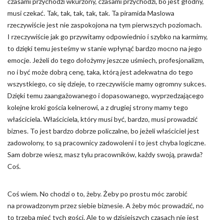
czasami przychodzi wkurzony, czasami przychodzi, bo jest głodny,
musi czekać. Tak, tak, tak, tak, tak. Ta piramida Maslowa
rzeczywiście jest nie zaspokojona na tym pierwszych poziomach.
I rzeczywiście jak go przywitamy odpowiednio i szybko na karmimy,
to dzięki temu jesteśmy w stanie wpłynąć bardzo mocno na jego
emocje. Jeżeli do tego dołożymy jeszcze uśmiech, profesjonalizm,
no i być może dobrą cenę, taka, którą jest adekwatna do tego
wszystkiego, co się dzieje, to rzeczywiście mamy ogromny sukces.
Dzięki temu zaangażowanego i dopasowanego, wyprzedzającego
kolejne kroki gościa kelnerowi, a z drugiej strony mamy tego
właściciela. Właściciela, który musi być, bardzo, musi prowadzić
biznes. To jest bardzo dobrze policzalne, bo jeżeli właściciel jest
zadowolony, to są pracownicy zadowoleni i to jest chyba logiczne.
Sam dobrze wiesz, masz tylu pracowników, każdy swoją, prawda?
Coś.
Coś wiem. No chodzi o to, żeby. Żeby po prostu móc zarobić
na prowadzonym przez siebie biznesie. A żeby móc prowadzić, no
to trzeba mieć tych gości. Ale to w dzisiejszych czasach nie jest