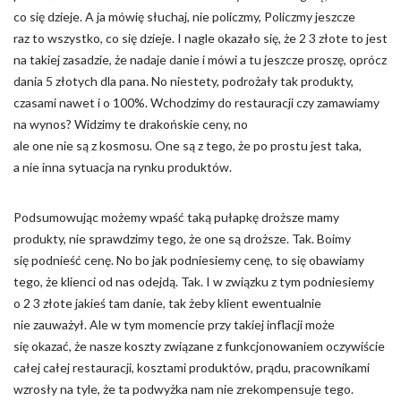
co się dzieje. A ja mówię słuchaj, nie policzmy, Policzmy jeszcze
raz to wszystko, co się dzieje. I nagle okazało się, że 2 3 złote to jest
na takiej zasadzie, że nadaje danie i mówi a tu jeszcze proszę, oprócz
dania 5 złotych dla pana. No niestety, podrożały tak produkty,
czasami nawet i o 100%. Wchodzimy do restauracji czy zamawiamy
na wynos? Widzimy te drakońskie ceny, no
ale one nie są z kosmosu. One są z tego, że po prostu jest taka,
a nie inna sytuacja na rynku produktów.
Podsumowując możemy wpaść taką pułapkę droższe mamy
produkty, nie sprawdzimy tego, że one są droższe. Tak. Boimy
się podnieść cenę. No bo jak podniesiemy cenę, to się obawiamy
tego, że klienci od nas odejdą. Tak. I w związku z tym podniesiemy
o 2 3 złote jakieś tam danie, tak żeby klient ewentualnie
nie zauważył. Ale w tym momencie przy takiej inflacji może
się okazać, że nasze koszty związane z funkcjonowaniem oczywiście
całej całej restauracji, kosztami produktów, prądu, pracownikami
wzrosły na tyle, że ta podwyżka nam nie zrekompensuje tego.