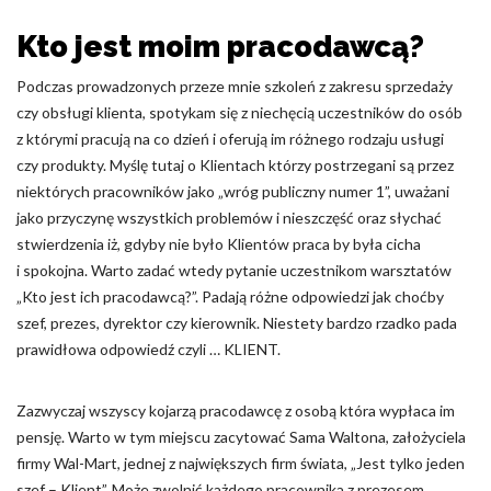
Pliki cookie dotyczące preferencji umożliwiają stronie
zapamiętanie informacji, które zmieniają wygląd lub
Kto jest moim pracodawcą?
funkcjonowanie strony, np. preferowany język lub region, w
którym znajduje się użytkownik.
Podczas prowadzonych przeze mnie szkoleń z zakresu sprzedaży
czy obsługi klienta, spotykam się z niechęcią uczestników do osób
Statystyka
z którymi pracują na co dzień i oferują im różnego rodzaju usługi
czy produkty. Myślę tutaj o Klientach którzy postrzegani są przez
Statystyczne pliki cookie pomagają właścicielem stron
internetowych zrozumieć, w jaki sposób różni użytkownicy
niektórych pracowników jako „wróg publiczny numer 1”, uważani
zachowują się na stronie, gromadząc i zgłaszając anonimowe
jako przyczynę wszystkich problemów i nieszczęść oraz słychać
informacje.
stwierdzenia iż, gdyby nie było Klientów praca by była cicha
i spokojna. Warto zadać wtedy pytanie uczestnikom warsztatów
Marketing
„Kto jest ich pracodawcą?”. Padają różne odpowiedzi jak choćby
szef, prezes, dyrektor czy kierownik. Niestety bardzo rzadko pada
Marketingowe pliki cookie stosowane są w celu śledzenia
prawidłowa odpowiedź czyli … KLIENT.
użytkowników na stronach internetowych. Celem jest
wyświetlanie reklam, które są istotne i interesujące dla
poszczególnych użytkowników i tym samym bardziej cenne dla
Zazwyczaj wszyscy kojarzą pracodawcę z osobą która wypłaca im
wydawców i reklamodawców strony trzeciej.
pensję. Warto w tym miejscu zacytować Sama Waltona, założyciela
firmy Wal-Mart, jednej z największych firm świata, „Jest tylko jeden
Nieklasyfikowane
szef – Klient”. Może zwolnić każdego pracownika z prezesem