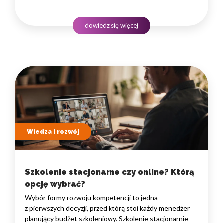
i uwalniają czas na zadania naprawdę wymagające
ludzkiego myślenia. Wybór właściwego programu
rozwojowego to decyzja strategiczna — wpływa
dowiedz się więcej
na wydajność zespołów,…
Wiedza i rozwój
Szkolenie stacjonarne czy online? Którą
opcję wybrać?
Wybór formy rozwoju kompetencji to jedna
z pierwszych decyzji, przed którą stoi każdy menedżer
planujący budżet szkoleniowy. Szkolenie stacjonarnie