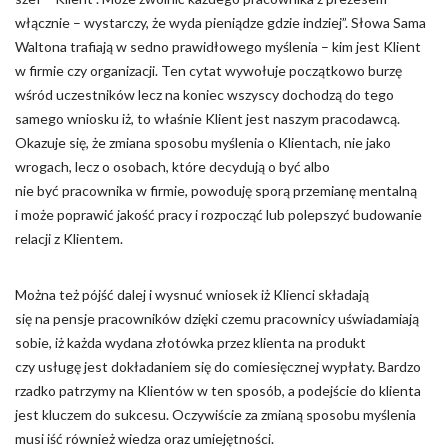
włącznie – wystarczy, że wyda pieniądze gdzie indziej”. Słowa Sama
Nieklasyfikowane pliki cookie, to pliki, które są w procesie
Waltona trafiają w sedno prawidłowego myślenia – kim jest Klient
klasyfikowania, wraz z dostawcami poszczególnych ciasteczek.
w firmie czy organizacji. Ten cytat wywołuje początkowo burzę
wśród uczestników lecz na koniec wszyscy dochodzą do tego
Odrzuć
samego wniosku iż, to właśnie Klient jest naszym pracodawcą.
Okazuje się, że zmiana sposobu myślenia o Klientach, nie jako
Zapisz moje preferencje
wrogach, lecz o osobach, które decydują o być albo
nie być pracownika w firmie, powoduję sporą przemianę mentalną
Akceptuj wszystko
i może poprawić jakość pracy i rozpocząć lub polepszyć budowanie
relacji z Klientem.
Można też pójść dalej i wysnuć wniosek iż Klienci składają
się na pensje pracowników dzięki czemu pracownicy uświadamiają
sobie, iż każda wydana złotówka przez klienta na produkt
czy usługę jest dokładaniem się do comiesięcznej wypłaty. Bardzo
rzadko patrzymy na Klientów w ten sposób, a podejście do klienta
jest kluczem do sukcesu. Oczywiście za zmianą sposobu myślenia
musi iść również wiedza oraz umiejętności.