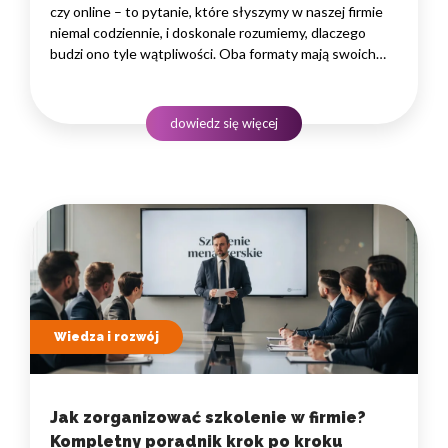
czy online – to pytanie, które słyszymy w naszej firmie
niemal codziennie, i doskonale rozumiemy, dlaczego
budzi ono tyle wątpliwości. Oba formaty mają swoich
zwolenników, a ostateczna odpowiedź zależy od wielu
zmiennych: specyfiki zespołu, celów rozwojowych,
branży i dostępnego budżetu.…
dowiedz się więcej
Wiedza i rozwój
Jak zorganizować szkolenie w firmie?
Kompletny poradnik krok po kroku