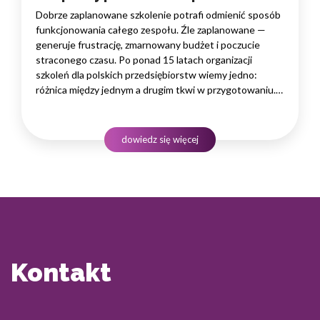
Dobrze zaplanowane szkolenie potrafi odmienić sposób
funkcjonowania całego zespołu. Źle zaplanowane —
generuje frustrację, zmarnowany budżet i poczucie
straconego czasu. Po ponad 15 latach organizacji
szkoleń dla polskich przedsiębiorstw wiemy jedno:
różnica między jednym a drugim tkwi w przygotowaniu.
W tym artykule dzielimy się naszym sprawdzonym
procesem i pokazujemy, jak zorganizować szkolenie,
które faktycznie przyniesie rezultaty — niezależnie
dowiedz się więcej
od tego,…
Kontakt