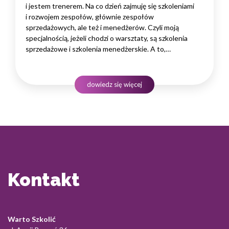
i jestem trenerem. Na co dzień zajmuję się szkoleniami
i rozwojem zespołów, głównie zespołów
sprzedażowych, ale też i menedżerów. Czyli moją
specjalnością, jeżeli chodzi o warsztaty, są szkolenia
sprzedażowe i szkolenia menedżerskie. A to,
na co dzisiaj chciałam Was zaprosić, to jest temat
jak poradzić sobie z tak zwanymi czaso pożeracze
na co dzień, na co dzień w pracy. To jest obszar związany
dowiedz się więcej
z planowaniem, wyznaczaniem sobie zadań, celów.…
Kontakt
Warto Szkolić