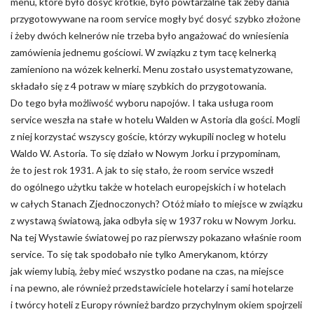
menu, które było dosyć krótkie, było powtarzalne tak żeby dania
przygotowywane na room service mogły być dosyć szybko złożone
i żeby dwóch kelnerów nie trzeba było angażować do wniesienia
zamówienia jednemu gościowi. W związku z tym tacę kelnerką
zamieniono na wózek kelnerki. Menu zostało usystematyzowane,
składało się z 4 potraw w miarę szybkich do przygotowania.
Do tego była możliwość wyboru napojów. I taka usługa room
service weszła na stałe w hotelu Walden w Astoria dla gości. Mogli
z niej korzystać wszyscy goście, którzy wykupili nocleg w hotelu
Waldo W. Astoria. To się działo w Nowym Jorku i przypominam,
że to jest rok 1931. A jak to się stało, że room service wszedł
do ogólnego użytku także w hotelach europejskich i w hotelach
w całych Stanach Zjednoczonych? Otóż miało to miejsce w związku
z wystawą światową, jaka odbyła się w 1937 roku w Nowym Jorku.
Na tej Wystawie światowej po raz pierwszy pokazano właśnie room
service. To się tak spodobało nie tylko Amerykanom, którzy
jak wiemy lubią, żeby mieć wszystko podane na czas, na miejsce
i na pewno, ale również przedstawiciele hotelarzy i sami hotelarze
i twórcy hoteli z Europy również bardzo przychylnym okiem spojrzeli