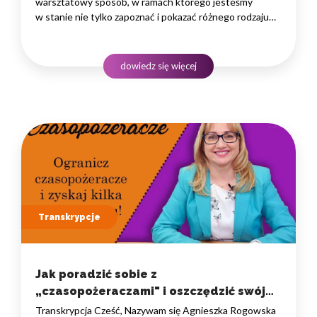
warsztatowy sposób, w ramach którego jesteśmy
w stanie nie tylko zapoznać i pokazać różnego rodzaju
rozwiązania i narzędzia, które warto znać, ale przede
wszystkim zaprosić naszych uczestników
do praktycznego treningu, podczas którego możemy
dowiedz się więcej
doświadczać…
Transkrypcje
Jak poradzić sobie z
„czasopożeraczami" i oszczędzić swój
czas?
Transkrypcja Cześć, Nazywam się Agnieszka Rogowska