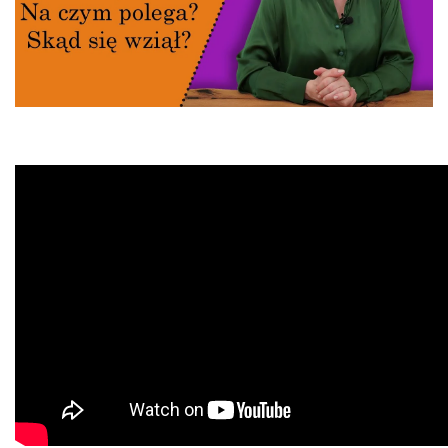
informacji, które zmieniają wygląd lub funkcjonowanie strony, np.
preferowany język lub region, w którym znajduje się użytkownik.
Statystyka
Statystyczne pliki cookie pomagają właścicielem stron internetowy
zrozumieć, w jaki sposób różni użytkownicy zachowują się na stronie,
gromadząc i zgłaszając anonimowe informacje.
Marketing
Marketingowe pliki cookie stosowane są w celu śledzenia użytkown
stronach internetowych. Celem jest wyświetlanie reklam, które są is
interesujące dla poszczególnych użytkowników i tym samym bardzie
dla wydawców i reklamodawców strony trzeciej.
Nieklasyfikowane
Nieklasyfikowane pliki cookie, to pliki, które są w procesie klasyfikow
wraz z dostawcami poszczególnych ciasteczek.