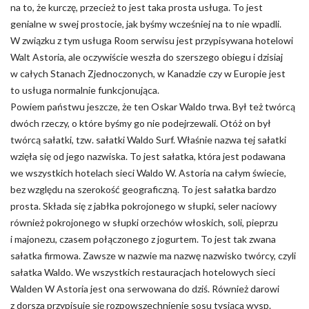
na to, że kurczę, przecież to jest taka prosta usługa. To jest
genialne w swej prostocie, jak byśmy wcześniej na to nie wpadli.
W związku z tym usługa Room serwisu jest przypisywana hotelowi
Walt Astoria, ale oczywiście weszła do szerszego obiegu i dzisiaj
w całych Stanach Zjednoczonych, w Kanadzie czy w Europie jest
to usługa normalnie funkcjonująca.
Powiem państwu jeszcze, że ten Oskar Waldo trwa. Był też twórcą
dwóch rzeczy, o które byśmy go nie podejrzewali. Otóż on był
twórcą sałatki, tzw. sałatki Waldo Surf. Właśnie nazwa tej sałatki
wzięła się od jego nazwiska. To jest sałatka, która jest podawana
we wszystkich hotelach sieci Waldo W. Astoria na całym świecie,
bez względu na szerokość geograficzną. To jest sałatka bardzo
prosta. Składa się z jabłka pokrojonego w słupki, seler naciowy
również pokrojonego w słupki orzechów włoskich, soli, pieprzu
i majonezu, czasem połączonego z jogurtem. To jest tak zwana
sałatka firmowa. Zawsze w nazwie ma nazwę nazwisko twórcy, czyli
sałatka Waldo. We wszystkich restauracjach hotelowych sieci
Walden W Astoria jest ona serwowana do dziś. Również darowi
z dorsza przypisuje się rozpowszechnienie sosu tysiąca wysp.