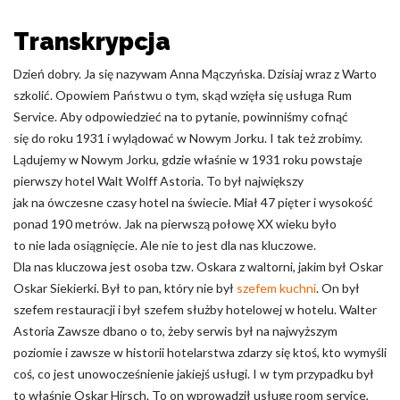
Odrzuć
Transkrypcja
Zapisz moje preferencje
Dzień dobry. Ja się nazywam Anna Mączyńska. Dzisiaj wraz z Warto
szkolić. Opowiem Państwu o tym, skąd wzięła się usługa Rum
Akceptuj wszystko
Service. Aby odpowiedzieć na to pytanie, powinniśmy cofnąć
się do roku 1931 i wylądować w Nowym Jorku. I tak też zrobimy.
Lądujemy w Nowym Jorku, gdzie właśnie w 1931 roku powstaje
pierwszy hotel Walt Wolff Astoria. To był największy
jak na ówczesne czasy hotel na świecie. Miał 47 pięter i wysokość
ponad 190 metrów. Jak na pierwszą połowę XX wieku było
to nie lada osiągnięcie. Ale nie to jest dla nas kluczowe.
Dla nas kluczowa jest osoba tzw. Oskara z waltorni, jakim był Oskar
Oskar Siekierki. Był to pan, który nie był
szefem kuchni
. On był
szefem restauracji i był szefem służby hotelowej w hotelu. Walter
Astoria Zawsze dbano o to, żeby serwis był na najwyższym
poziomie i zawsze w historii hotelarstwa zdarzy się ktoś, kto wymyśli
coś, co jest unowocześnienie jakiejś usługi. I w tym przypadku był
to właśnie Oskar Hirsch. To on wprowadził usługę room service,