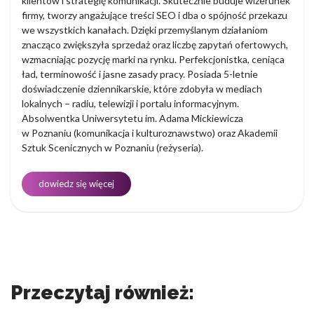
klientów i strategię komunikacji. Skutecznie buduje wizerunek
firmy, tworzy angażujące treści SEO i dba o spójność przekazu
we wszystkich kanałach. Dzięki przemyślanym działaniom
znacząco zwiększyła sprzedaż oraz liczbę zapytań ofertowych,
wzmacniając pozycję marki na rynku. Perfekcjonistka, ceniąca
ład, terminowość i jasne zasady pracy. Posiada 5-letnie
doświadczenie dziennikarskie, które zdobyła w mediach
lokalnych – radiu, telewizji i portalu informacyjnym.
Absolwentka Uniwersytetu im. Adama Mickiewicza
w Poznaniu (komunikacja i kulturoznawstwo) oraz Akademii
Sztuk Scenicznych w Poznaniu (reżyseria).
dowiedz się więcej
Przeczytaj również: