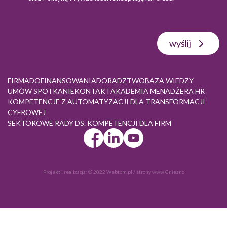
wyślij
FIRMA
DOFINANSOWANIA
DORADZTWO
BAZA WIEDZY
UMÓW SPOTKANIE
KONTAKT
AKADEMIA MENADŻERA HR
KOMPETENCJE Z AUTOMATYZACJI DLA TRANSFORMACJI
CYFROWEJ
SEKTOROWE RADY DS. KOMPETENCJI DLA FIRM
Projekt i realizacja:
© 2022 Webtom.pl
/
strony www Gniezno