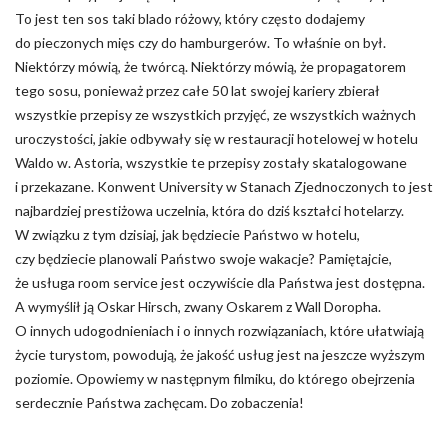
To jest ten sos taki blado różowy, który często dodajemy
do pieczonych mięs czy do hamburgerów. To właśnie on był.
Niektórzy mówią, że twórcą. Niektórzy mówią, że propagatorem
tego sosu, ponieważ przez całe 50 lat swojej kariery zbierał
wszystkie przepisy ze wszystkich przyjęć, ze wszystkich ważnych
uroczystości, jakie odbywały się w restauracji hotelowej w hotelu
Waldo w. Astoria, wszystkie te przepisy zostały skatalogowane
i przekazane. Konwent University w Stanach Zjednoczonych to jest
najbardziej prestiżowa uczelnia, która do dziś kształci hotelarzy.
W związku z tym dzisiaj, jak będziecie Państwo w hotelu,
czy będziecie planowali Państwo swoje wakacje? Pamiętajcie,
że usługa room service jest oczywiście dla Państwa jest dostępna.
A wymyślił ją Oskar Hirsch, zwany Oskarem z Wall Doropha.
O innych udogodnieniach i o innych rozwiązaniach, które ułatwiają
życie turystom, powodują, że jakość usług jest na jeszcze wyższym
poziomie. Opowiemy w następnym filmiku, do którego obejrzenia
serdecznie Państwa zachęcam. Do zobaczenia!