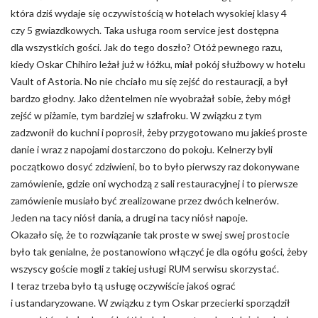
która dziś wydaje się oczywistością w hotelach wysokiej klasy 4
czy 5 gwiazdkowych. Taka usługa room service jest dostępna
dla wszystkich gości. Jak do tego doszło? Otóż pewnego razu,
kiedy Oskar Chihiro leżał już w łóżku, miał pokój służbowy w hotelu
Vault of Astoria. No nie chciało mu się zejść do restauracji, a był
bardzo głodny. Jako dżentelmen nie wyobrażał sobie, żeby mógł
zejść w piżamie, tym bardziej w szlafroku. W związku z tym
zadzwonił do kuchni i poprosił, żeby przygotowano mu jakieś proste
danie i wraz z napojami dostarczono do pokoju. Kelnerzy byli
początkowo dosyć zdziwieni, bo to było pierwszy raz dokonywane
zamówienie, gdzie oni wychodzą z sali restauracyjnej i to pierwsze
zamówienie musiało być zrealizowane przez dwóch kelnerów.
Jeden na tacy niósł dania, a drugi na tacy niósł napoje.
Okazało się, że to rozwiązanie tak proste w swej swej prostocie
było tak genialne, że postanowiono włączyć je dla ogółu gości, żeby
wszyscy goście mogli z takiej usługi RUM serwisu skorzystać.
I teraz trzeba było tą usługę oczywiście jakoś ograć
i ustandaryzowane. W związku z tym Oskar przecierki sporządził