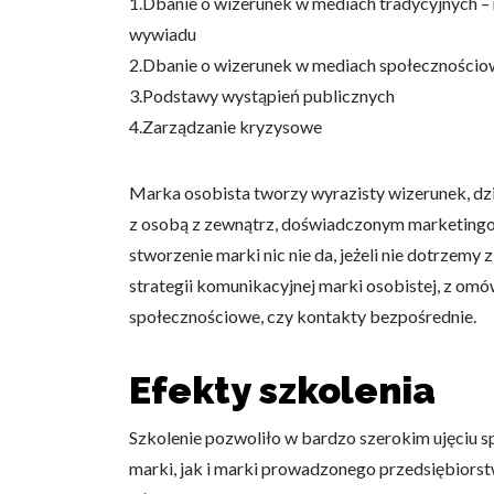
1.Dbanie o wizerunek w mediach tradycyjnych –
Statystyka
wywiadu
2.Dbanie o wizerunek w mediach społeczności
Statystyczne pliki cookie p
na stronie, gromadząc i zgła
3.Podstawy wystąpień publicznych
4.Zarządzanie kryzysowe
Marketing
Marka osobista tworzy wyrazisty wizerunek, dzię
Marketingowe pliki cookie s
reklam, które są istotne i 
z osobą z zewnątrz, doświadczonym marketingow
reklamodawców strony trzec
stworzenie marki nic nie da, jeżeli nie dotrze
strategii komunikacyjnej marki osobistej, z om
Nieklasyfikowane
społecznościowe, czy kontakty bezpośrednie.
Nieklasyfikowane pliki cooki
Efekty szkolenia
Odrzuć
Szkolenie pozwoliło w bardzo szerokim ujęciu 
marki, jak i marki prowadzonego przedsiębiorst