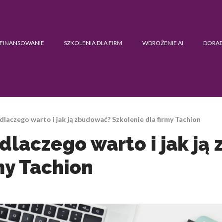
FINANSOWANIE
SZKOLENIA DLA FIRM
WDROŻENIE AI
DORA
dlaczego warto i jak ją zbudować? Szkolenie dla firmy Tachion
 dlaczego warto i jak j
my Tachion