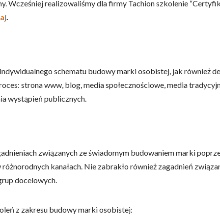
irmy. Wcześniej realizowaliśmy dla firmy Tachion szkolenie “Cer
aj
.
a indywidualnego schematu budowy marki osobistej, jak również 
oces: strona www, blog, media społecznościowe, media tradycyjne
ia wystąpień publicznych.
agadnieniach związanych ze świadomym budowaniem marki poprzez
 w różnorodnych kanałach. Nie zabrakło również zagadnień zwią
grup docelowych.
leń z zakresu budowy marki osobistej: