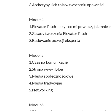
3.Archetypy i ich rola w tworzeniu opowieści
Moduł 4
1.Elevator Pitch – czyli co mi powiesz, jak mnie 
Wykorzystujemy pliki cookie 
2.Zasady tworzenia Elevator Pitch
naszej witrynie. Informacje
3.Budowanie pozycji eksperta
analitycznym. Partnerzy mog
z ich usług.
Moduł 5
Niezbędne
1.Czas na komunikację
2.Strona www i blog
Niezbędne pliki cookie mają 
sposób bez nich. Te pliki co
3.Media społecznościowe
4.Media tradycyjne
Preferencje
5.Networking
Pliki cookie dotyczące prefe
np. preferowany język lub re
Moduł 6