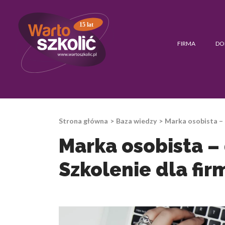
15 lat
FIRMA
DO
Strona główna
Baza wiedzy
Marka osobista – 
Marka osobista –
Szkolenie dla fir