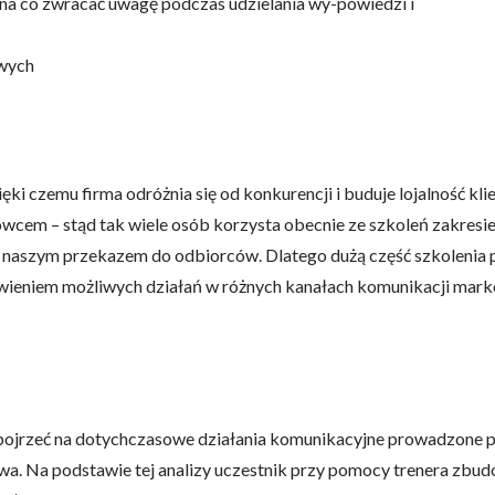
 na co zwracać uwagę podczas udzielania wy-powiedzi i
owych
omagają właścicielem stron internetowych zrozumieć, w jaki sposób różni
szając anonimowe informacje.
ki czemu firma odróżnia się od konkurencji i buduje lojalność kli
tosowane są w celu śledzenia użytkowników na stronach internetowych.
interesujące dla poszczególnych użytkowników i tym samym bardziej cenn
cem – stąd tak wiele osób korzysta obecnie ze szkoleń zakresi
iej.
my z naszym przekazem do odbiorców. Dlatego dużą część szkolenia
ówieniem możliwych działań w różnych kanałach komunikacji mark
e, to pliki, które są w procesie klasyfikowania, wraz z dostawcami poszcz
Zapisz moje preferencje
Akc
spojrzeć na dotychczasowe działania komunikacyjne prowadzone p
wa. Na podstawie tej analizy uczestnik przy pomocy trenera zbud