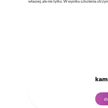
własnej, ale nie tylko. W wyniku szkolenia otr
kam
d