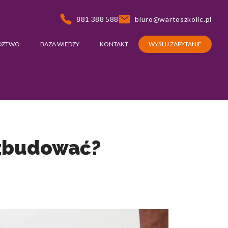
881 388 588
biuro@wartoszkolic.pl
DZTWO
BAZA WIEDZY
KONTAKT
WYŚLIJ ZAPYTANIE
ą zbudować?