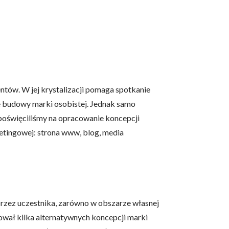
 użytkownicy zachowują się
entów. W jej krystalizacji pomaga spotkanie
 Celem jest wyświetlanie
e dla wydawców i
e budowy marki osobistej. Jednak samo
 poświęciliśmy na opracowanie koncepcji
etingowej: strona www, blog, media
ególnych ciasteczek.
eptuj wszystko
rzez uczestnika, zarówno w obszarze własnej
ował kilka alternatywnych koncepcji marki