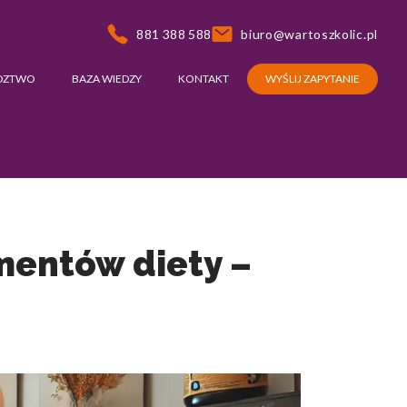
881 388 588
biuro@wartoszkolic.pl
DZTWO
BAZA WIEDZY
KONTAKT
WYŚLIJ ZAPYTANIE
mentów diety –