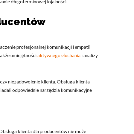
wanie długoterminowej lojalności.
oducentów
owe i analizować ruch w
nościowym, reklamowym i
czenie profesjonalnej komunikacji i empatii
skanymi podczas korzystania
także umiejętności
aktywnego słuchania
i analizy
 czy niezadowolenie klienta. Obsługa klienta
e działać w zamierzony
osiadali odpowiednie narzędzia komunikacyjne
.
d lub funkcjonowanie strony,
Obsługa klienta dla producentów nie może