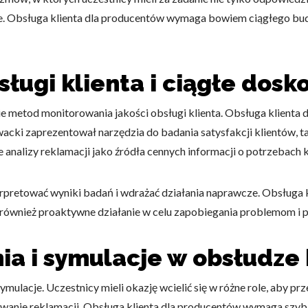
e. Obsługa klienta dla producentów wymaga bowiem ciągłego budo
ługi klienta i ciągłe dosk
metod monitorowania jakości obsługi klienta. Obsługa klienta d
acki zaprezentował narzędzia do badania satysfakcji klientów, t
analizy reklamacji jako źródła cennych informacji o potrzebach k
erpretować wyniki badań i wdrażać działania naprawcze. Obsługa
e również proaktywne działanie w celu zapobiegania problemom i p
ia i symulacje w obsłudze 
lacje. Uczestnicy mieli okazję wcielić się w różne role, aby pr
zywanie reklamacji. Obsługa klienta dla producentów wymaga szy