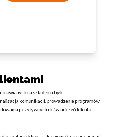
lientami
 omawianych na szkoleniu było
onalizacja komunikacji, prowadzenie programów
budowania pozytywnych doświadczeń klienta
ć na pytania klienta, ale również zaproponować