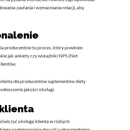
wania zaufania i wzmacniania relacji, aby
onalenie
la producentów to proces, który powinien
akie jak ankiety czy wskaźniki NPS (Net
lientów.
 klienta dla producentów suplementów diety
odnoszenia jakości obsługi.
klienta
zećwiczyć obsługę klienta w różnych
bkiego podejmowania decyzji i odpowiedniego