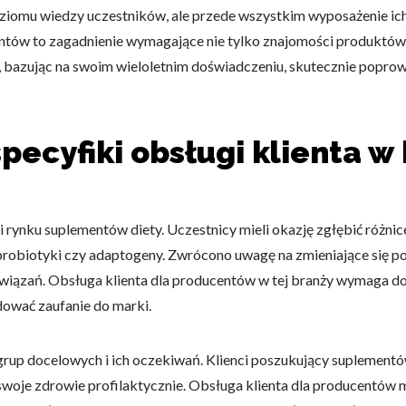
 poziomu wiedzy uczestników, ale przede wszystkim wyposażenie i
ntów to zagadnienie wymagające nie tylko znajomości produktów, 
, bazując na swoim wieloletnim doświadczeniu, skutecznie popro
ecyfiki obsługi klienta w
i rynku suplementów diety. Uczestnicy mieli okazję zgłębić różni
probiotyki czy adaptogeny. Zwrócono uwagę na zmieniające się po
ozwiązań. Obsługa klienta dla producentów w tej branży wymaga d
dować zaufanie do marki.
up docelowych i ich oczekiwań. Klienci poszukujący suplementów
 swoje zdrowie profilaktycznie. Obsługa klienta dla producentów