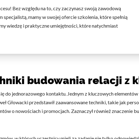
kcesu! Bez względu na to, czy zaczynasz swoją zawodową
 specjalistą, mamy w swojej ofercie szkolenia, które spełnią
my wiedzę i praktyczne umiejętności, które natychmiast
iki budowania relacji z k
 się do jednorazowego kontaktu. Jednym z kluczowych elementów
eł Głowacki przedstawił zaawansowane techniki, takie jak pers
ientów o nowościach i promocjach. Zaznaczył również znaczenie 
ów, w których uczestnicy mieli za zadanie nie tylko odpowiedzie