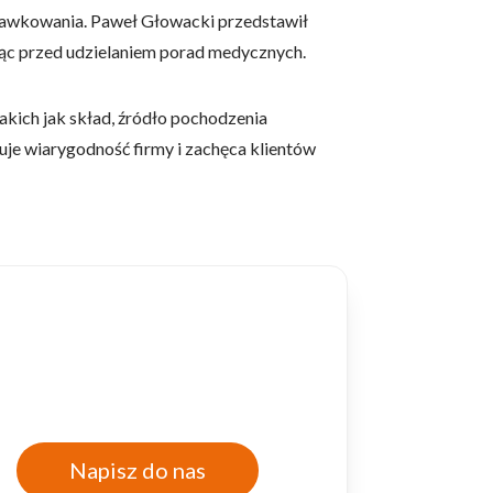
 dawkowania. Paweł Głowacki przedstawił
jąc przed udzielaniem porad medycznych.
 użytkownicy zachowują się
akich jak skład, źródło pochodzenia
uje wiarygodność firmy i zachęca klientów
 Celem jest wyświetlanie
e dla wydawców i
ególnych ciasteczek.
eptuj wszystko
Napisz do nas