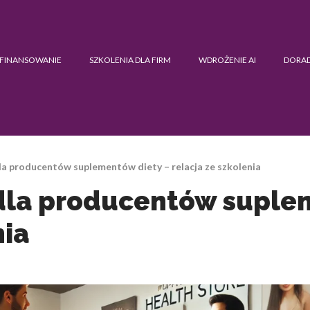
FINANSOWANIE
SZKOLENIA DLA FIRM
WDROŻENIE AI
DORA
la producentów suplementów diety – relacja ze szkolenia
 dla producentów suple
nia