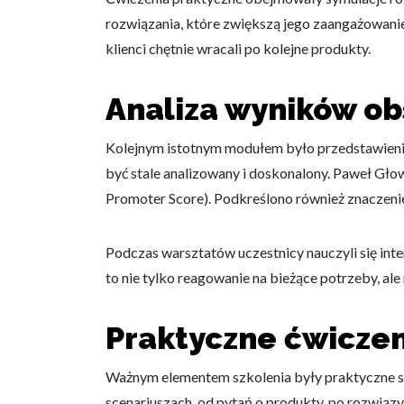
rozwiązania, które zwiększą jego zaangażowani
klienci chętnie wracali po kolejne produkty.
Analiza wyników obs
Kolejnym istotnym modułem było przedstawienie 
być stale analizowany i doskonalony. Paweł Głow
Promoter Score). Podkreślono również znaczenie 
Podczas warsztatów uczestnicy nauczyli się int
to nie tylko reagowanie na bieżące potrzeby, al
Praktyczne ćwiczen
Ważnym elementem szkolenia były praktyczne symu
scenariuszach, od pytań o produkty, po rozwią