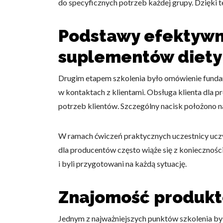
do specyficznych potrzeb każdej grupy. Dzięki t
Podstawy efektywne
suplementów diety
Wykorzystujemy pliki cookie 
naszej witrynie. Informacje
Drugim etapem szkolenia było omówienie fundame
analitycznym. Partnerzy mog
w kontaktach z klientami. Obsługa klienta dla 
z ich usług.
potrzeb klientów. Szczególny nacisk położono na
Niezbędne
W ramach ćwiczeń praktycznych uczestnicy uczyli
Niezbędne pliki cookie mają 
dla producentów często wiąże się z koniecznośc
sposób bez nich. Te pliki co
i byli przygotowani na każdą sytuację.
Preferencje
Znajomość produktó
Pliki cookie dotyczące prefe
np. preferowany język lub re
Jednym z najważniejszych punktów szkolenia by