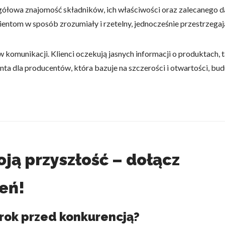
czegółowa znajomość składników, ich właściwości oraz zalecanego
entom w sposób zrozumiały i rzetelny, jednocześnie przestrzega
omagają właścicielem stron internetowych zrozumieć, w jaki sposób różni
szając anonimowe informacje.
komunikacji. Klienci oczekują jasnych informacji o produktach, t
ta dla producentów, która bazuje na szczerości i otwartości, bud
tosowane są w celu śledzenia użytkowników na stronach internetowych.
interesujące dla poszczególnych użytkowników i tym samym bardziej cenn
iej.
e, to pliki, które są w procesie klasyfikowania, wraz z dostawcami poszcz
ją przyszłość – dołącz
eń!
Zapisz moje preferencje
Akc
rok przed konkurencją?