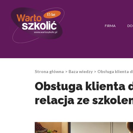
15 lat
FIRMA
DO
Strona główna
Baza wiedzy
Obsługa klienta d
Obsługa klienta
relacja ze szkole