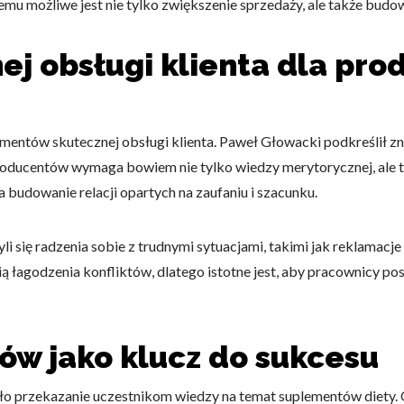
emu możliwe jest nie tylko zwiększenie sprzedaży, ale także budo
j obsługi klienta dla pr
do spersonalizowania treści i reklam, aby oferować funkcje społeczności
 o tym, jak korzystasz z naszej witryny, udostępniamy partnerom społecz
ntów skutecznej obsługi klienta. Paweł Głowacki podkreślił zna
ą połączyć te informacje z innymi danymi otrzymanymi od Ciebie lub uzy
producentów wymaga bowiem nie tylko wiedzy merytorycznej, ale 
 budowanie relacji opartych na zaufaniu i szacunku.
 się radzenia sobie z trudnymi sytuacjami, takimi jak reklamacje
kluczowe znaczenie dla podstawowych funkcji witryny i witryna nie będzi
ią łagodzenia konfliktów, dlatego istotne jest, aby pracownicy p
okie nie przechowują żadnych danych umożliwiających identyfikację osoby
w jako klucz do sukcesu
rencji umożliwiają stronie zapamiętanie informacji, które zmieniają wyglą
gion, w którym znajduje się użytkownik.
ło przekazanie uczestnikom wiedzy na temat suplementów diety. 