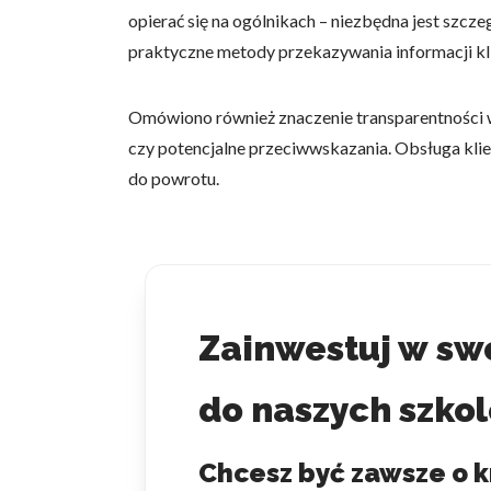
opierać się na ogólnikach – niezbędna jest sz
Statystyka
praktyczne metody przekazywania informacji kli
Statystyczne pliki cookie p
na stronie, gromadząc i zgła
Omówiono również znaczenie transparentności w 
czy potencjalne przeciwwskazania. Obsługa klien
Marketing
do powrotu.
Marketingowe pliki cookie s
reklam, które są istotne i 
reklamodawców strony trzec
Nieklasyfikowane
Nieklasyfikowane pliki cooki
Zainwestuj w swo
do naszych szkol
Odrzuć
Chcesz być zawsze o k