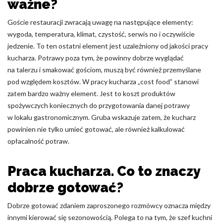
ważne?
Nieklasyfikowane pliki cookie, to pliki, które są w procesie
Goście restauracji zwracają uwagę na następujące elementy:
klasyfikowania, wraz z dostawcami poszczególnych ciasteczek.
wygoda, temperatura, klimat, czystość, serwis no i oczywiście
jedzenie. To ten ostatni element jest uzależniony od jakości pracy
Odrzuć
kucharza. Potrawy poza tym, że powinny dobrze wyglądać
na talerzu i smakować gościom, muszą być również przemyślane
Zapisz moje preferencje
pod względem kosztów. W pracy kucharza „cost food” stanowi
zatem bardzo ważny element. Jest to koszt produktów
Akceptuj wszystko
spożywczych koniecznych do przygotowania danej potrawy
w lokalu gastronomicznym. Gruba wskazuje zatem, że kucharz
powinien nie tylko umieć gotować, ale również kalkulować
opłacalność potraw.
Praca kucharza. Co to znaczy
dobrze gotować?
Dobrze gotować zdaniem zaproszonego rozmówcy oznacza między
innymi kierować się sezonowością. Polega to na tym, że szef kuchni