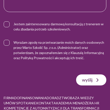
Jestem zainteresowany darmową konsultacją z trenerem w
celu zbadania potrzeb szkoleniowych.
Wyrażam zgodę na przetwarzanie moich danych osobowych
przez Warto Szkolić Sp. z o.o. (Administrator) oraz
potwierdzam, że zapoznałem/am się z
Klauzulą Informacyjną
oraz
Polityką Prywatności
i akceptuję ich treść.
wyślij
FIRMA
DOFINANSOWANIA
DORADZTWO
BAZA WIEDZY
UMÓW SPOTKANIE
KONTAKT
AKADEMIA MENADŻERA HR
KOMPETENCJE Z AUTOMATYZACJI DLA TRANSFORMACJI