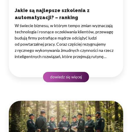
Jakie są najlepsze szkolenia z
automatyzacji? – ranking
W świecie biznesu, w którym tempo zmian wyznaczają
technologia i rosnące oczekiwania klientów, przewagę
budują firmy potrafiące mądrze odciążyć ludzi
od powtarzalnej pracy. Coraz częściej rezygnujemy
z ręcznego wykonywania żmudnych czynności na rzecz
inteligentnych rozwiązań, które przejmują rutynę
i uwalniają czas na zadania naprawdę wymagające
ludzkiego myślenia. Wybór właściwego programu
rozwojowego to decyzja strategiczna — wpływa
dowiedz się więcej
na wydajność zespołów,…