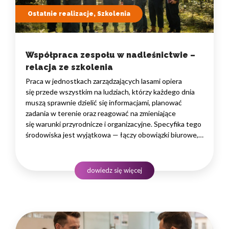
Ostatnie realizacje, Szkolenia
Współpraca zespołu w nadleśnictwie –
relacja ze szkolenia
Praca w jednostkach zarządzających lasami opiera
się przede wszystkim na ludziach, którzy każdego dnia
muszą sprawnie dzielić się informacjami, planować
zadania w terenie oraz reagować na zmieniające
się warunki przyrodnicze i organizacyjne. Specyfika tego
środowiska jest wyjątkowa — łączy obowiązki biurowe,
administracyjne i finansowe z pracą w lesie, często
rozproszoną na dużym obszarze i wymagającą szybkiego
podejmowania decyzji. W takim środowisku
dowiedz się więcej
to nie pojedyncze kompetencje, lecz dobrze…