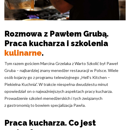
Pliki cookie dotyczące preferencji umożliwiają stronie
zapamiętanie informacji, które zmieniają wygląd lub
funkcjonowanie strony, np. preferowany język lub region, w
którym znajduje się użytkownik.
Rozmowa z Pawłem Grubą.
Statystyka
Praca kucharza i szkolenia
Statystyczne pliki cookie pomagają właścicielem stron
internetowych zrozumieć, w jaki sposób różni użytkownicy
kulinarne
.
zachowują się na stronie, gromadząc i zgłaszając anonimowe
informacje.
Tym razem gościem Marcina Grzelaka z Warto Szkolić był Paweł
Gruba – najbardziej znany menedżer restauracji w Polsce. Wiele
osób kojarzy go z programu telewizyjnego „Hell’s Kitchen –
Marketing
Piekielna Kuchnia”. W trakcie niespełna dwudziestu minut
Marketingowe pliki cookie stosowane są w celu śledzenia
opowiedział on o najważniejszych aspektach pracy kucharza.
użytkowników na stronach internetowych. Celem jest
Prowadzenie szkoleń menedżerskich i tych związanych
wyświetlanie reklam, które są istotne i interesujące dla
z gastronomią to bowiem specjalizacja Pawła.
poszczególnych użytkowników i tym samym bardziej cenne dla
wydawców i reklamodawców strony trzeciej.
Praca kucharza. Co jest
Nieklasyfikowane