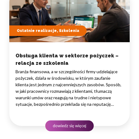
Ostatnie realizacje, Szkolenia
Obsługa klienta w sektorze pożyczek –
relacja ze szkolenia
Branża finansowa, a w szczególności firmy udzielające
pożyczek, działa w środowisku, w którym zaufanie
klienta jest jednym z najcenniejszych zasobów. Sposób,
w jaki pracownicy rozmawiają z klientami, tłumaczą
warunki umów oraz reagują na trudne i nietypowe
sytuacje, bezpośrednio przekłada się na reputację
instytucji i jej wyniki finansowe. Dlatego obsługa klienta
w sektorze pożyczek wymaga nie tylko solidnej wiedzy
produktowej, lecz także rozwiniętych kompetencji
dowiedz się więcej
komunikacyjnych, empatii…