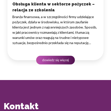
Obsługa klienta w sektorze pożyczek –
relacja ze szkolenia
Branża finansowa, a w szczególności firmy udzielające
pożyczek, działa w środowisku, w którym zaufanie
klienta jest jednym z najcenniejszych zasobów. Sposób,
w jaki pracownicy rozmawiają z klientami, tłumaczą
warunki umów oraz reagują na trudne i nietypowe
sytuacje, bezpośrednio przekłada się na reputację
instytucji i jej wyniki finansowe. Dlatego obsługa klienta
w sektorze pożyczek wymaga nie tylko solidnej wiedzy
produktowej, lecz także rozwiniętych kompetencji
dowiedz się więcej
komunikacyjnych, empatii…
Kontakt