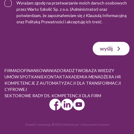
Wyrażam zgodę na przetwarzanie moich danych osobowych
przez Warto Szkolić Sp. z o.o. (Administrator) oraz
potwierdzam, że zapoznałem/am się z
Klauzulą Informacyjną
oraz
Polityką Prywatności
i akceptuję ich treść.
wyślij
FIRMA
DOFINANSOWANIA
DORADZTWO
BAZA WIEDZY
UMÓW SPOTKANIE
KONTAKT
AKADEMIA MENADŻERA HR
KOMPETENCJE Z AUTOMATYZACJI DLA TRANSFORMACJI
CYFROWEJ
SEKTOROWE RADY DS. KOMPETENCJI DLA FIRM
Projekt i realizacja:
© 2022 Webtom.pl
/
strony www Gniezno