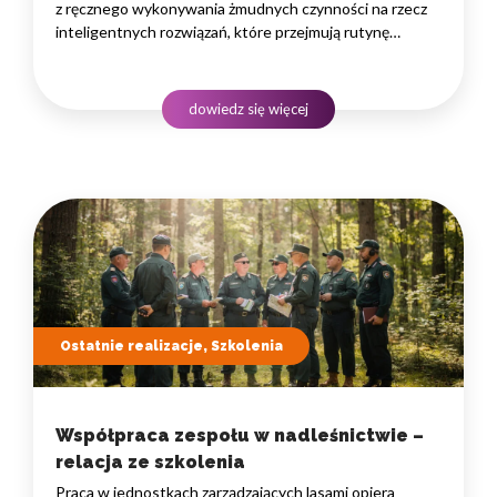
z ręcznego wykonywania żmudnych czynności na rzecz
inteligentnych rozwiązań, które przejmują rutynę
i uwalniają czas na zadania naprawdę wymagające
ludzkiego myślenia. Wybór właściwego programu
rozwojowego to decyzja strategiczna — wpływa
dowiedz się więcej
na wydajność zespołów,…
Ostatnie realizacje, Szkolenia
Współpraca zespołu w nadleśnictwie –
relacja ze szkolenia
Praca w jednostkach zarządzających lasami opiera