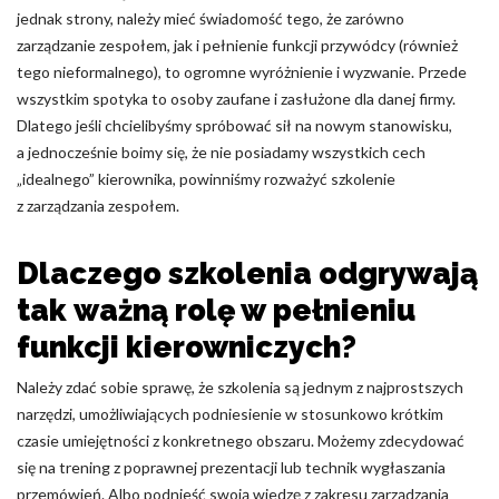
jednak strony, należy mieć świadomość tego, że zarówno
Nieklasyfikowane pliki cookie, to pliki, które są w procesie
zarządzanie zespołem, jak i pełnienie funkcji przywódcy (również
klasyfikowania, wraz z dostawcami poszczególnych ciasteczek.
tego nieformalnego), to ogromne wyróżnienie i wyzwanie. Przede
wszystkim spotyka to osoby zaufane i zasłużone dla danej firmy.
Dlatego jeśli chcielibyśmy spróbować sił na nowym stanowisku,
Odrzuć
a jednocześnie boimy się, że nie posiadamy wszystkich cech
Zapisz moje preferencje
„idealnego” kierownika, powinniśmy rozważyć szkolenie
z zarządzania zespołem.
Akceptuj wszystko
Dlaczego szkolenia odgrywają
tak ważną rolę w pełnieniu
funkcji kierowniczych?
Należy zdać sobie sprawę, że szkolenia są jednym z najprostszych
narzędzi, umożliwiających podniesienie w stosunkowo krótkim
czasie umiejętności z konkretnego obszaru. Możemy zdecydować
się na trening z poprawnej prezentacji lub technik wygłaszania
przemówień. Albo podnieść swoją wiedzę z zakresu zarządzania