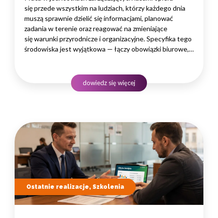
się przede wszystkim na ludziach, którzy każdego dnia
muszą sprawnie dzielić się informacjami, planować
zadania w terenie oraz reagować na zmieniające
się warunki przyrodnicze i organizacyjne. Specyfika tego
środowiska jest wyjątkowa — łączy obowiązki biurowe,
administracyjne i finansowe z pracą w lesie, często
rozproszoną na dużym obszarze i wymagającą szybkiego
podejmowania decyzji. W takim środowisku
dowiedz się więcej
to nie pojedyncze kompetencje, lecz dobrze…
Ostatnie realizacje, Szkolenia