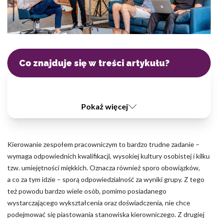
Pliki cookie dotyczące preferencji umożliwiają stronie
zapamiętanie informacji, które zmieniają wygląd lub
funkcjonowanie strony, np. preferowany język lub region, w
którym znajduje się użytkownik.
Statystyka
Co znajduje się w treści artykułu?
Statystyczne pliki cookie pomagają właścicielem stron
internetowych zrozumieć, w jaki sposób różni użytkownicy
zachowują się na stronie, gromadząc i zgłaszając anonimowe
informacje.
Pokaż więcej
Marketing
Kierowanie zespołem pracowniczym to bardzo trudne zadanie –
Marketingowe pliki cookie stosowane są w celu śledzenia
wymaga odpowiednich kwalifikacji, wysokiej kultury osobistej i kilku
użytkowników na stronach internetowych. Celem jest
tzw. umiejętności miękkich. Oznacza również sporo obowiązków,
wyświetlanie reklam, które są istotne i interesujące dla
poszczególnych użytkowników i tym samym bardziej cenne dla
a co za tym idzie – sporą odpowiedzialność za wyniki grupy. Z tego
wydawców i reklamodawców strony trzeciej.
też powodu bardzo wiele osób, pomimo posiadanego
wystarczającego wykształcenia oraz doświadczenia, nie chce
podejmować się piastowania stanowiska kierowniczego. Z drugiej
Nieklasyfikowane