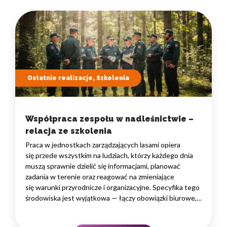
Ostatnie realizacje, Szkolenia
Współpraca zespołu w nadleśnictwie –
relacja ze szkolenia
Praca w jednostkach zarządzających lasami opiera
się przede wszystkim na ludziach, którzy każdego dnia
muszą sprawnie dzielić się informacjami, planować
zadania w terenie oraz reagować na zmieniające
się warunki przyrodnicze i organizacyjne. Specyfika tego
środowiska jest wyjątkowa — łączy obowiązki biurowe,
administracyjne i finansowe z pracą w lesie, często
rozproszoną na dużym obszarze i wymagającą szybkiego