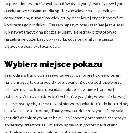
za pośrednictwem różnych kanałów dystrybucji. Należy przy tym
Nieklasyfikowane pliki cookie, to pliki, które są w procesie
pamiętać, że czasami media społecznościowe nie są idealnym
klasyfikowania, wraz z dostawcami poszczególnych ciasteczek.
rozwiązaniem, z uwagi na wiek grupy docelowej czy też specyfikę
konkretnego produktu. Czasem lepszym rozwiązaniem jest e-mail
lub nawet tradycyjna poczta. Musimy się jednak przygotować
Odrzuć
na zebranie dużej bazy do wysyłki, gdyż te kanały nie cieszą
Zapisz moje preferencje
się zwykle dużą skutecznością.
Akceptuj wszystko
Wybierz miejsce pokazu
Jeśli uda się trafić do naszego targetu, warto jest określić teren,
na jakim będą takie produkty oferowane. Zwykle pod lupę bierze
się duże miasta, które posiadają dobrze rozwinięty transport
publiczny. A takze takie w których najzwyczajniej w świecie łatwiej
znaleźć osoby chętne na uczestnictwo w pokazie. Co do konkretnej
lokalizacji – przestronna, klimatyzowana, dobrze wyposażona sala
jest dziś absolutnym must have. Jeśli chcemy przełamać stereotyp
sprzedaży przez pokaz – musimy sprawić, by potencjalni klienci
widzieli w nas profesjonalizm i czuli się komfortowo.