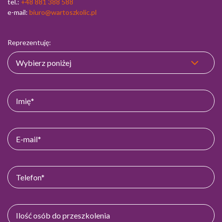
tel.:
+48 881 388 588
e-mail:
biuro@wartoszkolic.pl
Reprezentuję: