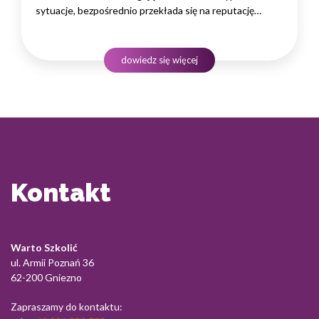
sytuacje, bezpośrednio przekłada się na reputację
instytucji i jej wyniki finansowe. Dlatego obsługa klienta
w sektorze pożyczek wymaga nie tylko solidnej wiedzy
produktowej, lecz także rozwiniętych kompetencji
dowiedz się więcej
komunikacyjnych, empatii…
Kontakt
Warto Szkolić
ul. Armii Poznań 36
62-200 Gniezno
Zapraszamy do kontaktu: