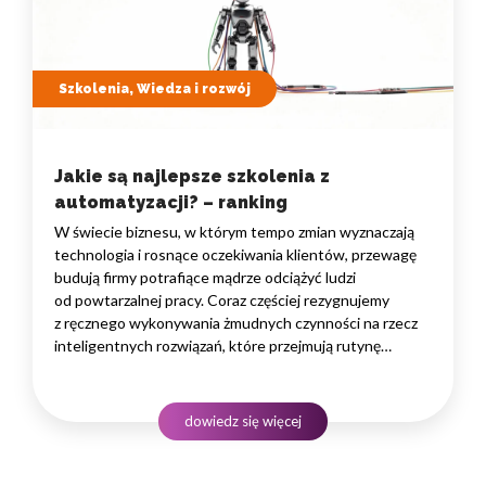
Szkolenia, Wiedza i rozwój
Jakie są najlepsze szkolenia z
automatyzacji? – ranking
W świecie biznesu, w którym tempo zmian wyznaczają
technologia i rosnące oczekiwania klientów, przewagę
budują firmy potrafiące mądrze odciążyć ludzi
od powtarzalnej pracy. Coraz częściej rezygnujemy
z ręcznego wykonywania żmudnych czynności na rzecz
inteligentnych rozwiązań, które przejmują rutynę
i uwalniają czas na zadania naprawdę wymagające
ludzkiego myślenia. Wybór właściwego programu
rozwojowego to decyzja strategiczna — wpływa
dowiedz się więcej
na wydajność zespołów,…