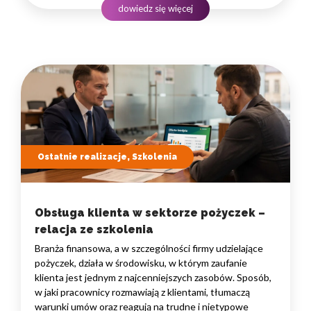
podejmowania decyzji. W takim środowisku
dowiedz się więcej
to nie pojedyncze kompetencje, lecz dobrze…
Ostatnie realizacje, Szkolenia
Obsługa klienta w sektorze pożyczek –
relacja ze szkolenia
Branża finansowa, a w szczególności firmy udzielające
pożyczek, działa w środowisku, w którym zaufanie
klienta jest jednym z najcenniejszych zasobów. Sposób,
w jaki pracownicy rozmawiają z klientami, tłumaczą
warunki umów oraz reagują na trudne i nietypowe