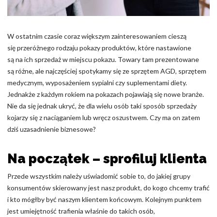
Pliki cookie dotyczące preferencji umożliwiają stronie
zapamiętanie informacji, które zmieniają wygląd lub
funkcjonowanie strony, np. preferowany język lub region, w
którym znajduje się użytkownik.
W ostatnim czasie coraz większym zainteresowaniem cieszą
się przeróżnego rodzaju pokazy produktów, które nastawione
Statystyka
są na ich sprzedaż w miejscu pokazu. Towary tam prezentowane
są różne, ale najczęściej spotykamy się ze sprzętem AGD, sprzętem
Statystyczne pliki cookie pomagają właścicielem stron
medycznym, wyposażeniem sypialni czy suplementami diety.
internetowych zrozumieć, w jaki sposób różni użytkownicy
zachowują się na stronie, gromadząc i zgłaszając anonimowe
Jednakże z każdym rokiem na pokazach pojawiają się nowe branże.
informacje.
Nie da się jednak ukryć, że dla wielu osób taki sposób sprzedaży
kojarzy się z naciąganiem lub wręcz oszustwem. Czy ma on zatem
dziś uzasadnienie biznesowe?
Marketing
Marketingowe pliki cookie stosowane są w celu śledzenia
Na początek – sprofiluj klienta
użytkowników na stronach internetowych. Celem jest
wyświetlanie reklam, które są istotne i interesujące dla
Przede wszystkim należy uświadomić sobie to, do jakiej grupy
poszczególnych użytkowników i tym samym bardziej cenne dla
wydawców i reklamodawców strony trzeciej.
konsumentów skierowany jest nasz produkt, do kogo chcemy trafić
i kto mógłby być naszym klientem końcowym. Kolejnym punktem
jest umiejętność trafienia właśnie do takich osób,
Nieklasyfikowane