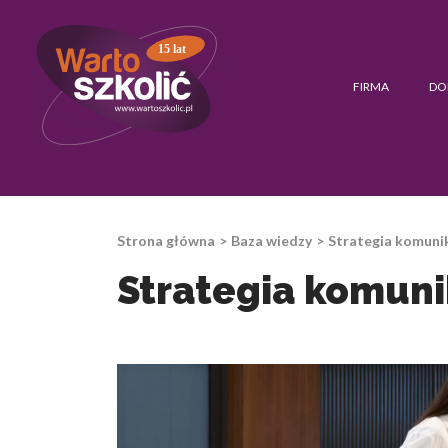
15 lat
FIRMA
DO
Strona główna
Baza wiedzy
Strategia komunik
Strategia komunik