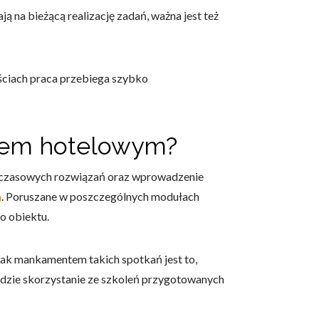
 na bieżącą realizację zadań, ważna jest też
ściach praca przebiega szybko
owe i analizować ruch w
nościowym, reklamowym i
skanymi podczas korzystania
ektem hotelowym?
chczasowych rozwiązań oraz wprowadzenie
m
. Poruszane w poszczególnych modułach
e działać w zamierzony
o obiektu.
.
ak mankamentem takich spotkań jest to,
ędzie skorzystanie ze szkoleń przygotowanych
d lub funkcjonowanie strony,