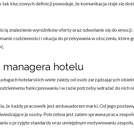
k tak kluczowych definicji powoduje, że komunikacja staje się do
ścią znalezienie wyróżników oferty oraz odwołanie się do emocji.
anie codzienności i okazja do przebywania w otoczeniu, które gw
ć.
li managera hotelu
usługach hotelarskich wiele zależy od osób zarządzających obiek
j codziennemu funkcjonowaniu i w razie potrzeby wdrażać do nich 
nia, że każdy pracownik jest ambasadorem marki. Od jego postaw
odwiedzające je osoby. Potrzebna jest zatem sprawna praca zespoł
baniu o przyjęte standardy oraz umiejętnym motywowaniu zespołu