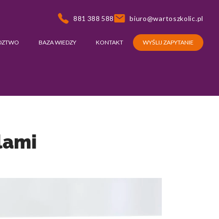
881 388 588
biuro@wartoszkolic.pl
DZTWO
BAZA WIEDZY
KONTAKT
WYŚLIJ ZAPYTANIE
lami