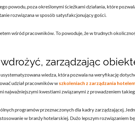
go powodu, poza określonymi ścieżkami działania, które pozwalają
stanie rozwiązana w sposób satysfakcjonujący gości.
tetem wśród pracowników. To powoduje, że w trudnych okoliczno
do spersonalizowania treści i reklam, aby oferować funkcje społeczności
 o tym, jak korzystasz z naszej witryny, udostępniamy partnerom społecz
ą połączyć te informacje z innymi danymi otrzymanymi od Ciebie lub uzy
to wdrożyć, zarządzając obi
 usystematyzowana wiedza, która pozwala na weryfikację doty
nować udział pracowników w
szkoleniach z zarządzania hotele
kluczowe znaczenie dla podstawowych funkcji witryny i witryna nie będzi
imi najważniejszymi kwestiami związanymi z prowadzeniem takieg
okie nie przechowują żadnych danych umożliwiających identyfikację osoby
gólnych programów przeznaczonych dla kadry zarządzającej. Jedn
stosowanie w branży hotelarskiej. Dużo lepszym rozwiązaniem b
rencji umożliwiają stronie zapamiętanie informacji, które zmieniają wyglą
gion, w którym znajduje się użytkownik.