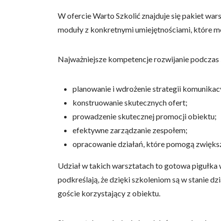
Statystyka
W ofercie Warto Szkolić znajduje się pakiet wa
moduły z konkretnymi umiejętnościami, które m
Statystyczne pliki cookie p
na stronie, gromadząc i zgła
Najważniejsze kompetencje rozwijanie podczas
Marketing
Marketingowe pliki cookie s
planowanie i wdrożenie strategii komunikacy
reklam, które są istotne i 
konstruowanie skutecznych ofert;
reklamodawców strony trzec
prowadzenie skutecznej promocji obiektu;
efektywne zarządzanie zespołem;
Nieklasyfikowane
opracowanie działań, które pomogą zwiększ
Nieklasyfikowane pliki cooki
Udział w takich warsztatach to gotowa pigułka 
podkreślają, że dzięki szkoleniom są w stanie dz
Odrzuć
goście korzystający z obiektu.