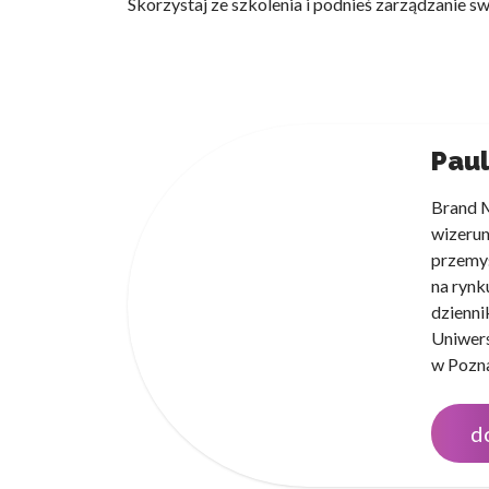
Skorzystaj ze szkolenia i podnieś zarządzanie 
Paul
Brand M
wizerun
przemyś
na rynk
dzienni
Uniwers
w Pozna
d