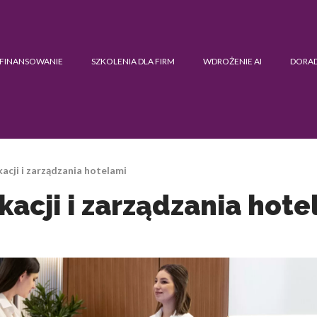
FINANSOWANIE
SZKOLENIA DLA FIRM
WDROŻENIE AI
DORA
acji i zarządzania hotelami
acji i zarządzania hote