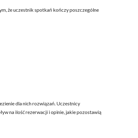
tym, że uczestnik spotkań kończy poszczególne
 użytkownicy zachowują się
 Celem jest wyświetlanie
e dla wydawców i
ególnych ciasteczek.
zienie dla nich rozwiązań. Uczestnicy
yw na ilość rezerwacji i opinie, jakie pozostawią
eptuj wszystko