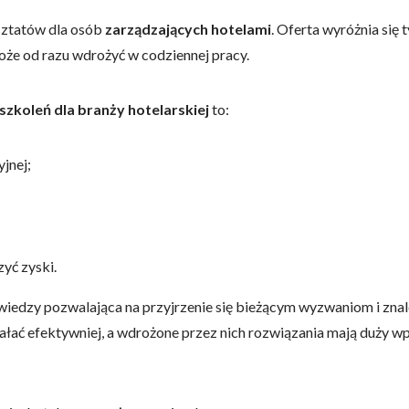
rsztatów dla osób
zarządzających hotelami
.
Oferta wyróżnia się 
oże od razu wdrożyć w codziennej pracy.
omagają właścicielem stron internetowych zrozumieć, w jaki sposób różni
szając anonimowe informacje.
szkoleń dla branży hotelarskiej
to:
tosowane są w celu śledzenia użytkowników na stronach internetowych.
jnej;
interesujące dla poszczególnych użytkowników i tym samym bardziej cenn
iej.
yć zyski.
e, to pliki, które są w procesie klasyfikowania, wraz z dostawcami poszcz
wiedzy pozwalająca na przyjrzenie się bieżącym wyzwaniom i znale
iałać efektywniej, a wdrożone przez nich rozwiązania mają duży wpł
Zapisz moje preferencje
Akc