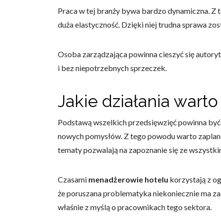
Praca w tej branży bywa bardzo dynamiczna. Z te
duża elastyczność. Dzięki niej trudna sprawa zo
Osoba zarządzająca powinna cieszyć się autory
Wykorzystujemy pliki cookie 
i bez niepotrzebnych sprzeczek.
naszej witrynie. Informacje
analitycznym. Partnerzy mog
z ich usług.
Jakie działania war
Niezbędne
Podstawą wszelkich przedsięwzięć powinna być
nowych pomysłów. Z tego powodu warto zapla
Niezbędne pliki cookie mają 
tematy pozwalają na zapoznanie się ze wszystk
sposób bez nich. Te pliki co
Preferencje
Czasami
menadżerowie hotelu
korzystają z o
że poruszana problematyka niekoniecznie ma za
Pliki cookie dotyczące prefe
np. preferowany język lub re
właśnie z myślą o pracownikach tego sektora.