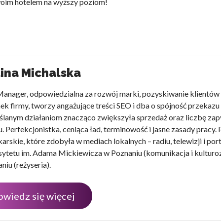
swoim hotelem na wyższy poziom!
ina Michalska
anager, odpowiedzialna za rozwój marki, pozyskiwanie klientów i
ek firmy, tworzy angażujące treści SEO i dba o spójność przekazu
lanym działaniom znacząco zwiększyła sprzedaż oraz liczbę zap
u. Perfekcjonistka, ceniąca ład, terminowość i jasne zasady pracy.
karskie, które zdobyła w mediach lokalnych – radiu, telewizji i p
ytetu im. Adama Mickiewicza w Poznaniu (komunikacja i kultur
niu (reżyseria).
owiedz się więcej