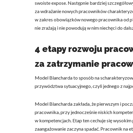
swoiste expose. Następnie bardziej szczegóło
za wdrażanie nowych pracowników charakteryzo
w zakres obowiązków nowego pracownika od pier
nie zrażają i nie powodują w nim niechęci do da
Wykorzystujemy pliki cookie 
naszej witrynie. Informacje
4 etapy rozwoju praco
analitycznym. Partnerzy mog
z ich usług.
za zatrzymanie pracow
Niezbędne
Model Blancharda to sposób na scharakteryzowan
Niezbędne pliki cookie mają 
przywództwa sytuacyjnego, czyli jednego z najp
sposób bez nich. Te pliki co
Model Blancharda zakłada, że pierwszym i poc
Preferencje
pracownika, przy jednocześnie niskich kompete
Pliki cookie dotyczące prefe
w kompetencjach. Etap ten cechuje się wysokim 
np. preferowany język lub re
zaangażowanie zaczyna spadać. Pracownik na eta