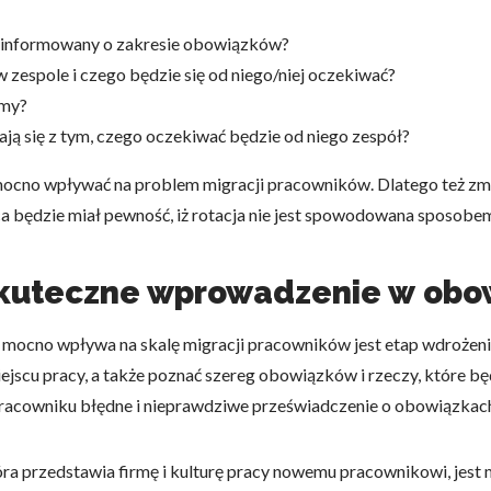
poinformowany o zakresie obowiązków?
w zespole i czego będzie się od niego/niej oczekiwać?
rmy?
ają się z tym, czego oczekiwać będzie od niego zespół?
ć mocno wpływać na problem migracji pracowników. Dlatego też z
ca będzie miał pewność, iż rotacja nie jest spowodowana sposo
 skuteczne wprowadzenie w ob
mocno wpływa na skalę migracji pracowników jest etap wdrożenia
scu pracy, a także poznać szereg obowiązków i rzeczy, które bę
owniku błędne i nieprawdziwe przeświadczenie o obowiązkach i 
ra przedstawia firmę i kulturę pracy nowemu pracownikowi, jest m