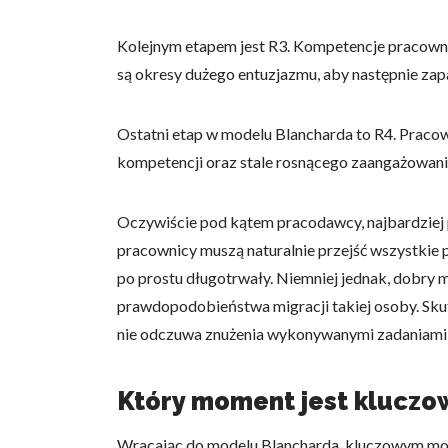
Statystyka
Kolejnym etapem jest R3. Kompetencje pracownik
Statystyczne pliki cookie p
są okresy dużego entuzjazmu, aby następnie zap
na stronie, gromadząc i zgła
Ostatni etap w modelu Blancharda to R4. Pracown
Marketing
kompetencji oraz stale rosnącego zaangażowani
Marketingowe pliki cookie s
reklam, które są istotne i 
reklamodawców strony trzec
Oczywiście pod kątem pracodawcy, najbardziej p
pracownicy muszą naturalnie przejść wszystkie p
Nieklasyfikowane
po prostu długotrwały. Niemniej jednak, dobry 
prawdopodobieństwa migracji takiej osoby. Skut
Nieklasyfikowane pliki cooki
nie odczuwa znużenia wykonywanymi zadaniami, 
Odrzuć
Który moment jest kluczow
Wracając do modelu Blancharda, kluczowym mome