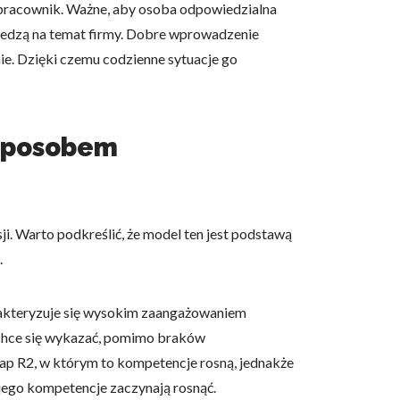
pracownik. Ważne, aby osoba odpowiedzialna
iedzą na temat firmy. Dobre wprowadzenie
e. Dzięki czemu codzienne sytuacje go
owe i analizować ruch w
nościowym, reklamowym i
 sposobem
skanymi podczas korzystania
i. Warto podkreślić, że model ten jest podstawą
e działać w zamierzony
.
.
rakteryzuje się wysokim zaangażowaniem
 chce się wykazać, pomimo braków
d lub funkcjonowanie strony,
ap R2, w którym to kompetencje rosną, jednakże
jego kompetencje zaczynają rosnąć.