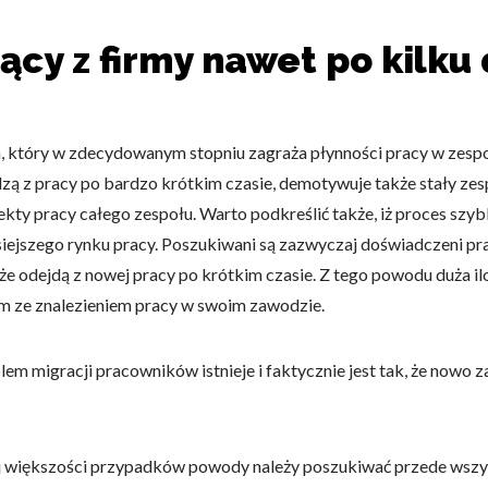
cy z firmy nawet po kilku 
 który w zdecydowanym stopniu zagraża płynności pracy w zespol
ą z pracy po bardzo krótkim czasie, demotywuje także stały zes
ekty pracy całego zespołu. Warto podkreślić także, iż proces sz
isiejszego rynku pracy. Poszukiwani są zazwyczaj doświadczeni p
że odejdą z nowej pracy po krótkim czasie. Z tego powodu duża i
em ze znalezieniem pracy w swoim zawodzie.
lem migracji pracowników istnieje i faktycznie jest tak, że nowo 
 większości przypadków powody należy poszukiwać przede wszyst