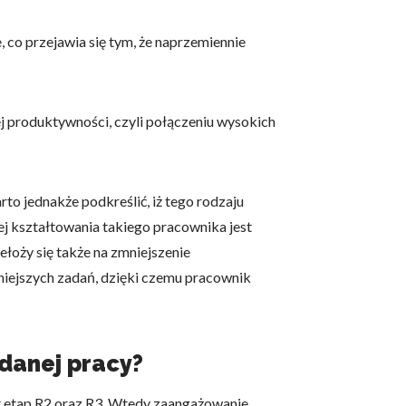
 co przejawia się tym, że naprzemiennie
 użytkownicy zachowują się
ej produktywności, czyli połączeniu wysokich
 Celem jest wyświetlanie
e dla wydawców i
o jednakże podkreślić, iż tego rodzaju
iej kształtowania takiego pracownika jest
łoży się także na zmniejszenie
niejszych zadań, dzięki czemu pracownik
ególnych ciasteczek.
eptuj wszystko
 danej pracy?
t etap R2 oraz R3. Wtedy zaangażowanie