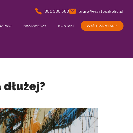
881 388 588
biuro@wartoszkolic.pl
DZTWO
BAZA WIEDZY
KONTAKT
WYŚLIJ ZAPYTANIE
 dłużej?