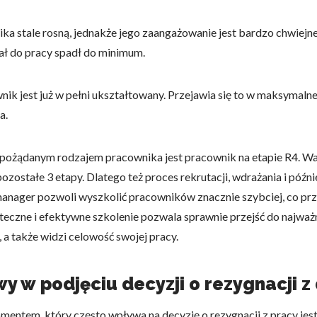
a stale rosną, jednakże jego zaangażowanie jest bardzo chwiejne,
omagają właścicielem stron internetowych zrozumieć, w jaki sposób różni
ał do pracy spadł do minimum.
szając anonimowe informacje.
ik jest już w pełni ukształtowany. Przejawia się to w maksymaln
a.
tosowane są w celu śledzenia użytkowników na stronach internetowych.
interesujące dla poszczególnych użytkowników i tym samym bardziej cenn
iej.
ożądanym rodzajem pracownika jest pracownik na etapie R4. Wart
ozostałe 3 etapy. Dlatego też proces rekrutacji, wdrażania i późn
manager pozwoli wyszkolić pracowników znacznie szybciej, co prze
eczne i efektywne szkolenie pozwala sprawnie przejść do najważ
e, to pliki, które są w procesie klasyfikowania, wraz z dostawcami poszcz
a także widzi celowość swojej pracy.
Zapisz moje preferencje
Akc
y w podjęciu decyzji o rezygnacji z
ntem, który często wpływa na decyzję o rezygnacji z pracy jes