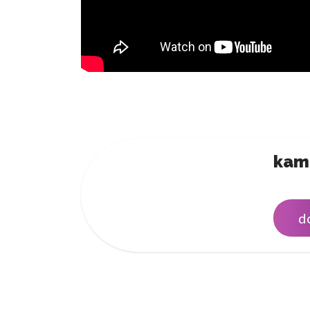
kam
d