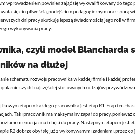
wym wprowadzeniem powinien zająć się wykwalifikowany do tego 
wała się cierpliwością, podejściem pedagogicznym oraz sporą w
wszych dni pracy skutkuję lepszą świadomością jego roli w firmi
lszego wykonywania pracy.
do spersonalizowania treści i reklam, aby oferować funkcje społeczności
 o tym, jak korzystasz z naszej witryny, udostępniamy partnerom społecz
wnika, czyli model Blancharda
ą połączyć te informacje z innymi danymi otrzymanymi od Ciebie lub uzy
ników na dłużej
ie schematu rozwoju pracownika w każdej firmie i każdej profesj
kluczowe znaczenie dla podstawowych funkcji witryny i witryna nie będzi
opularniejszych i najczęściej stosowanych rodzajów przywództwa
okie nie przechowują żadnych danych umożliwiających identyfikację osoby
zątkowym etapem każdego pracownika jest etap R1. Etap ten cha
ncjach. Taki pracownik ma maksymalny zapał do pracy, ponieważ
rencji umożliwiają stronie zapamiętanie informacji, które zmieniają wyglą
poziomem entuzjazmu i chęci do pracy. Następnym etapem jest et
gion, w którym znajduje się użytkownik.
pie R2 dobrze obył się już z wykonywanymi zadaniami, przez co 