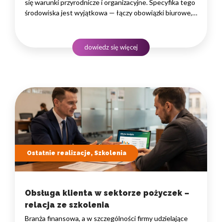
się warunki przyrodnicze i organizacyjne. Specyfika tego
środowiska jest wyjątkowa — łączy obowiązki biurowe,
administracyjne i finansowe z pracą w lesie, często
rozproszoną na dużym obszarze i wymagającą szybkiego
podejmowania decyzji. W takim środowisku
dowiedz się więcej
to nie pojedyncze kompetencje, lecz dobrze…
Ostatnie realizacje, Szkolenia
Obsługa klienta w sektorze pożyczek –
relacja ze szkolenia
Branża finansowa, a w szczególności firmy udzielające