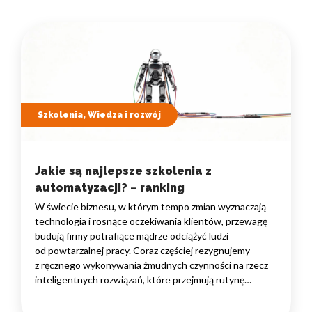
Szkolenia, Wiedza i rozwój
Jakie są najlepsze szkolenia z
automatyzacji? – ranking
W świecie biznesu, w którym tempo zmian wyznaczają
technologia i rosnące oczekiwania klientów, przewagę
budują firmy potrafiące mądrze odciążyć ludzi
od powtarzalnej pracy. Coraz częściej rezygnujemy
z ręcznego wykonywania żmudnych czynności na rzecz
inteligentnych rozwiązań, które przejmują rutynę
i uwalniają czas na zadania naprawdę wymagające
ludzkiego myślenia. Wybór właściwego programu