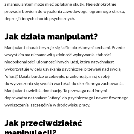
z manipulantem może mieć opłakane skutki. Niejednokrotnie
Nieklasyfikowane pliki cookie, to pliki, które są w procesie
prowadzi bowiem do wypalenia zawodowego, ogromnego stresu,
klasyfikowania, wraz z dostawcami poszczególnych ciasteczek.
depresji i innych chorób psychicznych.
Odrzuć
Jak działa manipulant?
Zapisz moje preferencje
Manipulant charakteryzuje się ściśle określonymi cechami. Przede
wszystkim ma niesamowitą zdolność wykrywania słabości,
Akceptuj wszystko
niedoskonałości, ułomności innych ludzi, które natychmiast
wykorzystuje w celu uzyskania psychicznej przewagi nad swoją
“ofiarą”. Działa bardzo przebiegle, przekonując inną osobę
do wyrzeczenia się swoich wartości, do określonego zachowania.
Manipulant uwielbia dominację. Ta przewaga nad innymi
doprowadza natomiast “ofiary” do psychicznego i nawet fizycznego
wyniszczenia, szczególnie w środowisku pracy.
Jak przeciwdziałać
manipulacji?