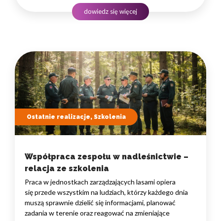
rozwojowego to decyzja strategiczna — wpływa
dowiedz się więcej
na wydajność zespołów,…
Ostatnie realizacje, Szkolenia
Współpraca zespołu w nadleśnictwie –
relacja ze szkolenia
Praca w jednostkach zarządzających lasami opiera
się przede wszystkim na ludziach, którzy każdego dnia
muszą sprawnie dzielić się informacjami, planować
zadania w terenie oraz reagować na zmieniające