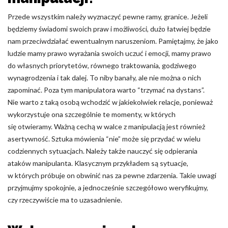
Przede wszystkim należy wyznaczyć pewne ramy, granice. Jeżeli
będziemy świadomi swoich praw i możliwości, dużo łatwiej będzie
nam przeciwdziałać ewentualnym naruszeniom. Pamiętajmy, że jako
ludzie mamy prawo wyrażania swoich uczuć i emocji, mamy prawo
do własnych priorytetów, równego traktowania, godziwego
wynagrodzenia i tak dalej. To niby banały, ale nie można o nich
zapominać. Poza tym manipulatora warto “trzymać na dystans”.
Nie warto z taką osobą wchodzić w jakiekolwiek relacje, ponieważ
wykorzystuje ona szczególnie te momenty, w których
się otwieramy. Ważną cechą w walce z manipulacją jest również
asertywność. Sztuka mówienia “nie” może się przydać w wielu
codziennych sytuacjach. Należy także nauczyć się odpierania
ataków manipulanta. Klasycznym przykładem są sytuacje,
w których próbuje on obwinić nas za pewne zdarzenia. Takie uwagi
przyjmujmy spokojnie, a jednocześnie szczegółowo weryfikujmy,
czy rzeczywiście ma to uzasadnienie.