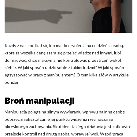
Pliki cookie dotyczące preferencji umożliwiają stronie
zapamiętanie informacji, które zmieniają wygląd lub
funkcjonowanie strony, np. preferowany język lub region, w
którym znajduje się użytkownik.
Statystyka
Każdy z nas spotkał się lub ma do czynienia na co dzień z osobą,
Statystyczne pliki cookie pomagają właścicielem stron
która za wszelką cenę stara się przejąć władzę nad innymi, lubi
internetowych zrozumieć, w jaki sposób różni użytkownicy
zachowują się na stronie, gromadząc i zgłaszając anonimowe
dominować, chce maksymalnie kontrolować przestrzeń wokół
informacje.
siebie. W jaki sposób radzić sobie z takimi ludźmi? W jaki sposób
egzystować w pracy z manipulantem? O tym kilka słów w artykule
poniżej
Marketing
Marketingowe pliki cookie stosowane są w celu śledzenia
Broń manipulacji
użytkowników na stronach internetowych. Celem jest
wyświetlanie reklam, które są istotne i interesujące dla
Manipulacja polega na silnym wywieraniu wpływu na inną osobę
poszczególnych użytkowników i tym samym bardziej cenne dla
wydawców i reklamodawców strony trzeciej.
poprzez zniekształcanie jej punktu widzenia i wymuszanie
określonego zachowania. Skutkiem takiego działania jest całkowite
przejęcie kontroli nad drugą osobą, wbrew jej woli. Współpraca
Nieklasyfikowane