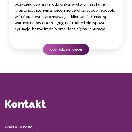
pożyczek, działa w środowisku, w którym zaufanie
klienta jest jednym z najcenniejszych zasobów. Sposób,
w jaki pracownicy rozmawiają z klientami, tłumaczą
warunki umów oraz reagują na trudne i nietypowe
sytuacje, bezpośrednio przekłada się na reputację
instytucji i jej wyniki finansowe. Dlatego obsługa klienta
w sektorze pożyczek wymaga nie tylko solidnej wiedzy
produktowej, lecz także rozwiniętych kompetencji
dowiedz się więcej
komunikacyjnych, empatii…
Kontakt
Warto Szkolić