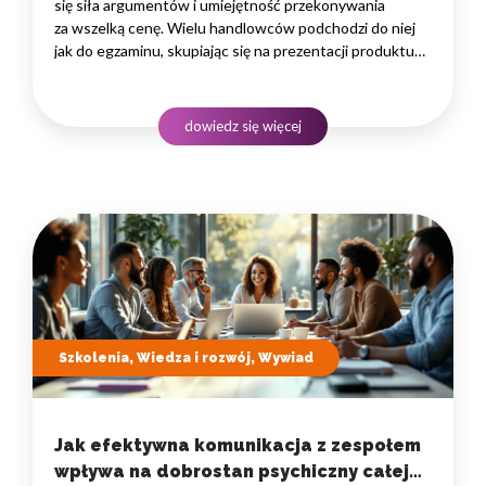
się siła argumentów i umiejętność przekonywania
za wszelką cenę. Wielu handlowców podchodzi do niej
jak do egzaminu, skupiając się na prezentacji produktu
i zbijaniu obiekcji. To podejście, pełne presji
i nastawione na szybką finalizację sprzedaży, często
prowadzi donikąd, budując opór zamiast zaufania.
dowiedz się więcej
Kluczem…
Szkolenia, Wiedza i rozwój, Wywiad
Jak efektywna komunikacja z zespołem
wpływa na dobrostan psychiczny całej