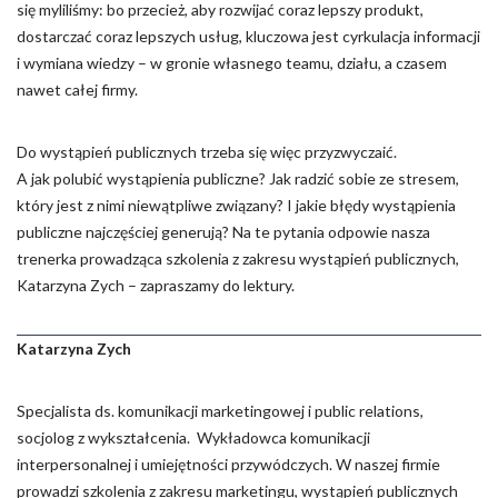
Pliki cookie dotyczące preferencji umożliwiają stronie
się myliliśmy: bo przecież, aby rozwijać coraz lepszy produkt,
zapamiętanie informacji, które zmieniają wygląd lub
dostarczać coraz lepszych usług, kluczowa jest cyrkulacja informacji
funkcjonowanie strony, np. preferowany język lub region, w
i wymiana wiedzy – w gronie własnego teamu, działu, a czasem
którym znajduje się użytkownik.
nawet całej firmy.
Statystyka
Do wystąpień publicznych trzeba się więc przyzwyczaić.
Statystyczne pliki cookie pomagają właścicielem stron
A jak polubić wystąpienia publiczne? Jak radzić sobie ze stresem,
internetowych zrozumieć, w jaki sposób różni użytkownicy
który jest z nimi niewątpliwe związany? I jakie błędy wystąpienia
zachowują się na stronie, gromadząc i zgłaszając anonimowe
publiczne najczęściej generują? Na te pytania odpowie nasza
informacje.
trenerka prowadząca szkolenia z zakresu wystąpień publicznych,
Katarzyna Zych – zapraszamy do lektury.
Marketing
Marketingowe pliki cookie stosowane są w celu śledzenia
Katarzyna Zych
użytkowników na stronach internetowych. Celem jest
wyświetlanie reklam, które są istotne i interesujące dla
poszczególnych użytkowników i tym samym bardziej cenne dla
Specjalista ds. komunikacji marketingowej i public relations,
wydawców i reklamodawców strony trzeciej.
socjolog z wykształcenia. Wykładowca komunikacji
interpersonalnej i umiejętności przywódczych. W naszej firmie
prowadzi szkolenia z zakresu marketingu, wystąpień publicznych
Nieklasyfikowane