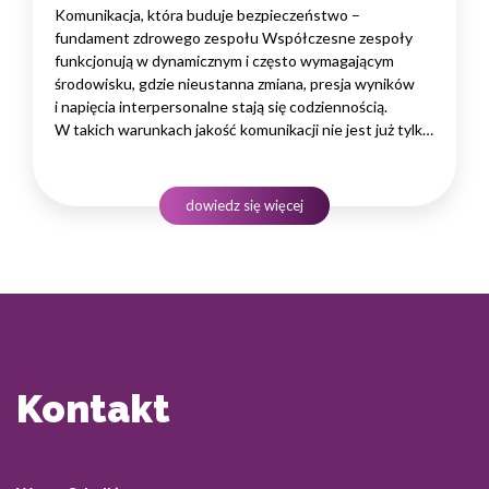
załogi? – wywiad z Pawłem Głowackim
Komunikacja, która buduje bezpieczeństwo –
fundament zdrowego zespołu Współczesne zespoły
funkcjonują w dynamicznym i często wymagającym
środowisku, gdzie nieustanna zmiana, presja wyników
i napięcia interpersonalne stają się codziennością.
W takich warunkach jakość komunikacji nie jest już tylko
kwestią sprawnej wymiany informacji – staje
się kluczowym czynnikiem wpływającym
na psychologiczne bezpieczeństwo, zaangażowanie
dowiedz się więcej
i dobrostan pracowników. Umiejętność prowadzenia
rozmów, zadawania pytań, słuchania…
Kontakt