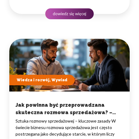
członek zespołu czuje się potrzebny i odpowiedzialny
za wynik. Współczesne przywództwo wymaga
dowiedz się więcej
połączenia empatii, konsekwencji i zdolności
do szybkiego…
Wiedza i rozwój, Wywiad
Jak powinna być przeprowadzana
skuteczna rozmowa sprzedażowa? –
Wywiad z Pawłem Głowackim
Sztuka rozmowy sprzedażowej – kluczowe zasady W
świecie biznesu rozmowa sprzedażowa jest często
postrzegana jako decydujące starcie, w którym liczy