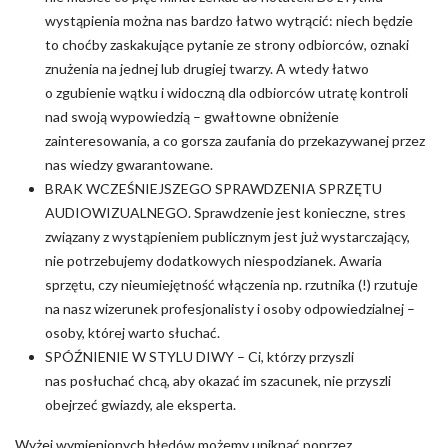
wystąpienia można nas bardzo łatwo wytrącić: niech będzie
to choćby zaskakujące pytanie ze strony odbiorców, oznaki
znużenia na jednej lub drugiej twarzy. A wtedy łatwo
o zgubienie wątku i widoczną dla odbiorców utratę kontroli
nad swoją wypowiedzią – gwałtowne obniżenie
zainteresowania, a co gorsza zaufania do przekazywanej przez
nas wiedzy gwarantowane.
BRAK WCZEŚNIEJSZEGO SPRAWDZENIA SPRZĘTU
AUDIOWIZUALNEGO. Sprawdzenie jest konieczne, stres
związany z wystąpieniem publicznym jest już wystarczający,
nie potrzebujemy dodatkowych niespodzianek. Awaria
sprzętu, czy nieumiejętność włączenia np. rzutnika (!) rzutuje
na nasz wizerunek profesjonalisty i osoby odpowiedzialnej –
osoby, której warto słuchać.
SPÓŹNIENIE W STYLU DIWY – Ci, którzy przyszli
nas posłuchać chcą, aby okazać im szacunek, nie przyszli
obejrzeć gwiazdy, ale eksperta.
Wyżej wymienionych błędów możemy uniknąć poprzez