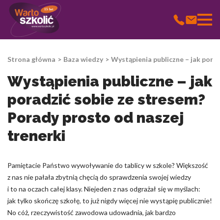
15 lat
Wykorzystujemy pliki cookie do spersonalizowania treści i
reklam, aby oferować funkcje społecznościowe i analizować ruch
Strona główna
Baza wiedzy
Wystąpienia publiczne – jak pora
w naszej witrynie. Informacje o tym, jak korzystasz z naszej
witryny, udostępniamy partnerom społecznościowym,
Wystąpienia publiczne – jak
reklamowym i analitycznym. Partnerzy mogą połączyć te
informacje z innymi danymi otrzymanymi od Ciebie lub
poradzić sobie ze stresem?
uzyskanymi podczas korzystania z ich usług.
Porady prosto od naszej
Niezbędne
trenerki
Niezbędne pliki cookie mają kluczowe znaczenie dla
podstawowych funkcji witryny i witryna nie będzie działać w
zamierzony sposób bez nich. Te pliki cookie nie przechowują
Pamiętacie Państwo wywoływanie do tablicy w szkole? Większość
żadnych danych umożliwiających identyfikację osoby.
z nas nie pałała zbytnią chęcią do sprawdzenia swojej wiedzy
i to na oczach całej klasy. Niejeden z nas odgrażał się w myślach:
jak tylko skończę szkołę, to już nigdy więcej nie wystąpię publicznie!
Preferencje
No cóż, rzeczywistość zawodowa udowadnia, jak bardzo