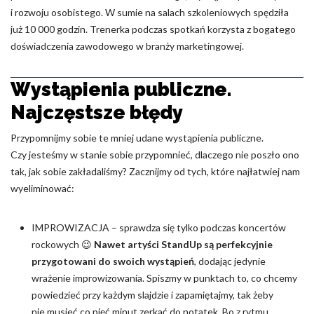
i rozwoju osobistego. W sumie na salach szkoleniowych spędziła
Nieklasyfikowane pliki cookie, to pliki, które są w procesie
już 10 000 godzin. Trenerka podczas spotkań korzysta z bogatego
klasyfikowania, wraz z dostawcami poszczególnych ciasteczek.
doświadczenia zawodowego w branży marketingowej.
Odrzuć
Wystąpienia publiczne.
Najczęstsze błędy
Zapisz moje preferencje
Akceptuj wszystko
Przypomnijmy sobie te mniej udane wystąpienia publiczne.
Czy jesteśmy w stanie sobie przypomnieć, dlaczego nie poszło ono
tak, jak sobie zakładaliśmy? Zacznijmy od tych, które najłatwiej nam
wyeliminować:
IMPROWIZACJA – sprawdza się tylko podczas koncertów
rockowych 😉
Nawet artyści StandUp są perfekcyjnie
przygotowani do swoich wystąpień
, dodając jedynie
wrażenie improwizowania. Spiszmy w punktach to, co chcemy
powiedzieć przy każdym slajdzie i zapamiętajmy, tak żeby
nie musieć co pięć minut zerkać do notatek. Bo z rytmu