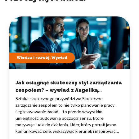
Wiedza i rozwój, Wywiad
Jak osiągnąć skuteczny styl zarządzania
zespołem? – wywiad z Angeliką
Kuczyńską
Sztuka skutecznego przywództwa Skuteczne
zarządzanie zespołem to nie tylko planowanie pracy
i egzekwowanie zadań – to przede wszystkim
umiejętność budowania poczucia sensu, które
motywuje ludzi do działania. Lider, który potrafi jasno
komunikować cele, wskazywać kierunek i inspirować
do współpracy, tworzy środowisko, w którym każdy