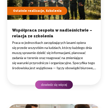
Ostatnie realizacje, Szkolenia
Współpraca zespołu w nadleśnictwie –
relacja ze szkolenia
Praca w jednostkach zarządzających lasami opiera
się przede wszystkim na ludziach, którzy każdego dnia
muszą sprawnie dzielić się informacjami, planować
zadania w terenie oraz reagować na zmieniające
się warunki przyrodnicze i organizacyjne. Specyfika tego
środowiska jest wyjątkowa — łączy obowiązki biurowe,
administracyjne i finansowe z pracą w lesie, często
rozproszoną na dużym obszarze i wymagającą szybkiego
podejmowania decyzji. W takim środowisku
dowiedz się więcej
to nie pojedyncze kompetencje, lecz dobrze…