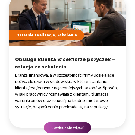
Ostatnie realizacje, Szkolenia
Obsługa klienta w sektorze pożyczek –
relacja ze szkolenia
Branża finansowa, a w szczególności firmy udzielające
pożyczek, działa w środowisku, w którym zaufanie
klienta jest jednym z najcenniejszych zasobów. Sposób,
w jaki pracownicy rozmawiają z klientami, tłumaczą
warunki umów oraz reagują na trudne i nietypowe
sytuacje, bezpośrednio przekłada się na reputację
instytucji i jej wyniki finansowe. Dlatego obsługa klienta
w sektorze pożyczek wymaga nie tylko solidnej wiedzy
produktowej, lecz także rozwiniętych kompetencji
dowiedz się więcej
komunikacyjnych, empatii…