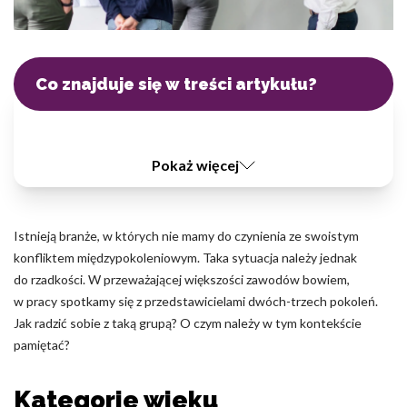
Pliki cookie dotyczące preferencji umożliwiają stronie
zapamiętanie informacji, które zmieniają wygląd lub
funkcjonowanie strony, np. preferowany język lub region, w
którym znajduje się użytkownik.
Co znajduje się w treści artykułu?
Statystyka
Statystyczne pliki cookie pomagają właścicielem stron
internetowych zrozumieć, w jaki sposób różni użytkownicy
Pokaż więcej
zachowują się na stronie, gromadząc i zgłaszając anonimowe
informacje.
Istnieją branże, w których nie mamy do czynienia ze swoistym
Marketing
konfliktem międzypokoleniowym. Taka sytuacja należy jednak
Marketingowe pliki cookie stosowane są w celu śledzenia
do rzadkości. W przeważającej większości zawodów bowiem,
użytkowników na stronach internetowych. Celem jest
w pracy spotkamy się z przedstawicielami dwóch-trzech pokoleń.
wyświetlanie reklam, które są istotne i interesujące dla
Jak radzić sobie z taką grupą? O czym należy w tym kontekście
poszczególnych użytkowników i tym samym bardziej cenne dla
pamiętać?
wydawców i reklamodawców strony trzeciej.
Kategorie wieku
Nieklasyfikowane