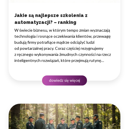
Jakie są najlepsze szkolenia z
automatyzacji? – ranking
W świecie biznesu, w którym tempo zmian wyznaczają
technologia i rosnące oczekiwania klientów, przewagę
budują firmy potrafiące mądrze odciążyć ludzi
od powtarzalnej pracy. Coraz częściej rezygnujemy
z ręcznego wykonywania żmudnych czynności na rzecz
inteligentnych rozwiązań, które przejmują rutynę
i uwalniają czas na zadania naprawdę wymagające
ludzkiego myślenia. Wybór właściwego programu
rozwojowego to decyzja strategiczna — wpływa
dowiedz się więcej
na wydajność zespołów,…