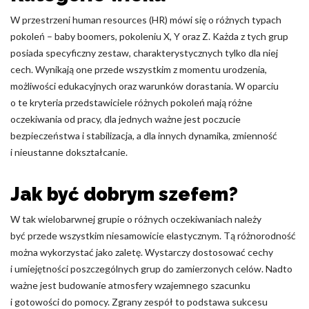
W przestrzeni human resources (HR) mówi się o różnych typach
Nieklasyfikowane pliki cookie, to pliki, które są w procesie
klasyfikowania, wraz z dostawcami poszczególnych ciasteczek.
pokoleń – baby boomers, pokoleniu X, Y oraz Z. Każda z tych grup
posiada specyficzny zestaw, charakterystycznych tylko dla niej
cech. Wynikają one przede wszystkim z momentu urodzenia,
Odrzuć
możliwości edukacyjnych oraz warunków dorastania. W oparciu
o te kryteria przedstawiciele różnych pokoleń mają różne
Zapisz moje preferencje
oczekiwania od pracy, dla jednych ważne jest poczucie
Akceptuj wszystko
bezpieczeństwa i stabilizacja, a dla innych dynamika, zmienność
i nieustanne dokształcanie.
Jak być dobrym szefem?
W tak wielobarwnej grupie o różnych oczekiwaniach należy
być przede wszystkim niesamowicie elastycznym. Tą różnorodność
można wykorzystać jako zaletę. Wystarczy dostosować cechy
i umiejętności poszczególnych grup do zamierzonych celów. Nadto
ważne jest budowanie atmosfery wzajemnego szacunku
i gotowości do pomocy. Zgrany zespół to podstawa sukcesu