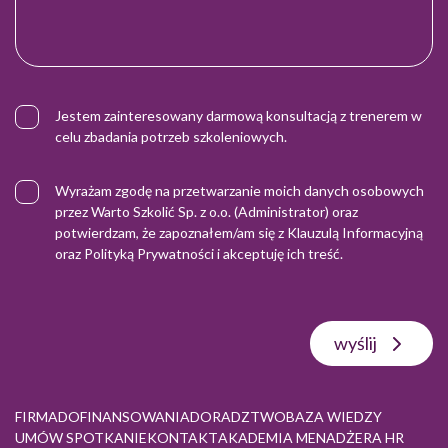
Jestem zainteresowany darmową konsultacją z trenerem w
celu zbadania potrzeb szkoleniowych.
Wyrażam zgodę na przetwarzanie moich danych osobowych
przez Warto Szkolić Sp. z o.o. (Administrator) oraz
potwierdzam, że zapoznałem/am się z
Klauzulą Informacyjną
oraz
Polityką Prywatności
i akceptuję ich treść.
wyślij
FIRMA
DOFINANSOWANIA
DORADZTWO
BAZA WIEDZY
UMÓW SPOTKANIE
KONTAKT
AKADEMIA MENADŻERA HR