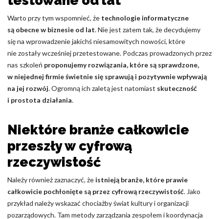
testowane od lat
Nieklasyfikowane pliki cookie, to pliki, które są w procesie
Warto przy tym wspomnieć, że
technologie informatyczne
klasyfikowania, wraz z dostawcami poszczególnych ciasteczek.
są obecne w biznesie od lat
. Nie jest zatem tak, że decydujemy
się na wprowadzenie jakichś niesamowitych nowości, które
nie zostały wcześniej przetestowane. Podczas prowadzonych przez
Odrzuć
nas szkoleń
proponujemy rozwiązania, które są sprawdzone,
Zapisz moje preferencje
w niejednej firmie świetnie się sprawują i pozytywnie wpływają
na jej rozwój
. Ogromną ich zaletą jest natomiast
skuteczność
Akceptuj wszystko
i prostota działania
.
Niektóre branże całkowicie
przeszły w cyfrową
rzeczywistość
Należy również zaznaczyć, że
istnieją branże, które prawie
całkowicie pochłonięte są przez cyfrową rzeczywistość
. Jako
przykład należy wskazać chociażby świat kultury i organizacji
pozarządowych. Tam metody zarządzania zespołem i koordynacja