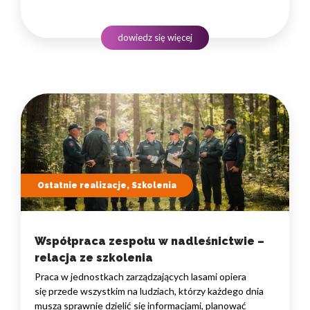
i uwalniają czas na zadania naprawdę wymagające
ludzkiego myślenia. Wybór właściwego programu
rozwojowego to decyzja strategiczna — wpływa
dowiedz się więcej
na wydajność zespołów,…
Ostatnie realizacje, Szkolenia
Współpraca zespołu w nadleśnictwie –
relacja ze szkolenia
Praca w jednostkach zarządzających lasami opiera
się przede wszystkim na ludziach, którzy każdego dnia
muszą sprawnie dzielić się informacjami, planować