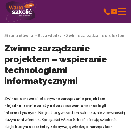
15 lat
Wykorzystujemy pliki cookie do spersonalizowania treści i
reklam, aby oferować funkcje społecznościowe i analizować ruch
Strona główna
Baza wiedzy
Zwinne zarządzanie projektem – 
w naszej witrynie. Informacje o tym, jak korzystasz z naszej
witryny, udostępniamy partnerom społecznościowym,
Zwinne zarządzanie
reklamowym i analitycznym. Partnerzy mogą połączyć te
informacje z innymi danymi otrzymanymi od Ciebie lub
projektem – wspieranie
uzyskanymi podczas korzystania z ich usług.
technologiami
Niezbędne
informatycznymi
Niezbędne pliki cookie mają kluczowe znaczenie dla
podstawowych funkcji witryny i witryna nie będzie działać w
zamierzony sposób bez nich. Te pliki cookie nie przechowują
Zwinne, sprawne i efektywne zarządzanie projektem
żadnych danych umożliwiających identyfikację osoby.
niejednokrotnie zależy od zastosowania technologii
informatycznych.
Nie jest to gwarantem sukcesu, ale z pewnością
dużym ułatwieniem. Specjaliści Warto Szkolić oferują szkolenia,
Preferencje
dzięki którym
uczestnicy zdobywają wiedzę o narzędziach