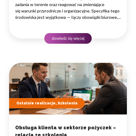
zadania w terenie oraz reagować na zmieniające
się warunki przyrodnicze i organizacyjne. Specyfika tego
środowiska jest wyjątkowa — łączy obowiązki biurowe,
administracyjne i finansowe z pracą w lesie, często
rozproszoną na dużym obszarze i wymagającą szybkiego
podejmowania decyzji. W takim środowisku
dowiedz się więcej
to nie pojedyncze kompetencje, lecz dobrze…
Ostatnie realizacje, Szkolenia
Obsługa klienta w sektorze pożyczek –
relacja ze szkolenia