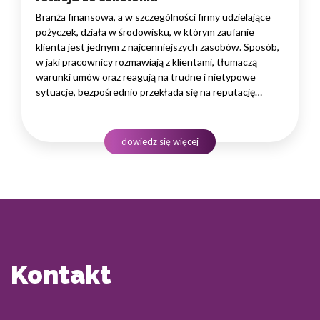
Branża finansowa, a w szczególności firmy udzielające
pożyczek, działa w środowisku, w którym zaufanie
klienta jest jednym z najcenniejszych zasobów. Sposób,
w jaki pracownicy rozmawiają z klientami, tłumaczą
warunki umów oraz reagują na trudne i nietypowe
sytuacje, bezpośrednio przekłada się na reputację
instytucji i jej wyniki finansowe. Dlatego obsługa klienta
w sektorze pożyczek wymaga nie tylko solidnej wiedzy
produktowej, lecz także rozwiniętych kompetencji
dowiedz się więcej
komunikacyjnych, empatii…
Kontakt