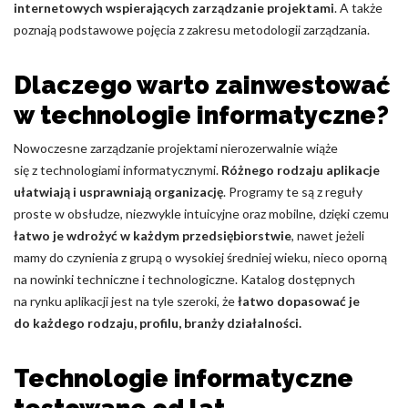
Pliki cookie dotyczące preferencji umożliwiają stronie
internetowych wspierających zarządzanie projektami
. A także
zapamiętanie informacji, które zmieniają wygląd lub
poznają podstawowe pojęcia z zakresu metodologii zarządzania.
funkcjonowanie strony, np. preferowany język lub region, w
którym znajduje się użytkownik.
Dlaczego warto zainwestować
Statystyka
w technologie informatyczne?
Statystyczne pliki cookie pomagają właścicielem stron
Nowoczesne zarządzanie projektami nierozerwalnie wiąże
internetowych zrozumieć, w jaki sposób różni użytkownicy
się z technologiami informatycznymi.
Różnego rodzaju aplikacje
zachowują się na stronie, gromadząc i zgłaszając anonimowe
ułatwiają i usprawniają organizację
. Programy te są z reguły
informacje.
proste w obsłudze, niezwykle intuicyjne oraz mobilne, dzięki czemu
łatwo je wdrożyć w każdym przedsiębiorstwie
, nawet jeżeli
Marketing
mamy do czynienia z grupą o wysokiej średniej wieku, nieco oporną
na nowinki techniczne i technologiczne. Katalog dostępnych
Marketingowe pliki cookie stosowane są w celu śledzenia
użytkowników na stronach internetowych. Celem jest
na rynku aplikacji jest na tyle szeroki, że
łatwo dopasować je
wyświetlanie reklam, które są istotne i interesujące dla
do każdego rodzaju, profilu, branży działalności.
poszczególnych użytkowników i tym samym bardziej cenne dla
wydawców i reklamodawców strony trzeciej.
Technologie informatyczne
Nieklasyfikowane