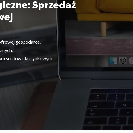
iczne: Sprzedaż
wej
yfrowej gospodarce.
znych.
nym środowisku rynkowym.