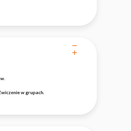
 użytkownicy zachowują się
 Celem jest wyświetlanie
e dla wydawców i
ów
.
ególnych ciasteczek.
ćwiczenie w grupach
.
eptuj wszystko