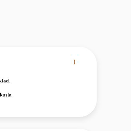
kład
.
kusja
.