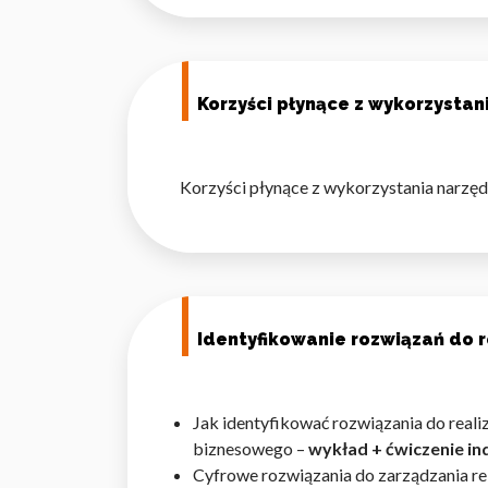
Korzyści płynące z wykorzystan
Wykorzystujemy pliki cookie 
naszej witrynie. Informacje
analitycznym. Partnerzy mog
Korzyści płynące z wykorzystania narzę
z ich usług.
Niezbędne
Niezbędne pliki cookie mają 
sposób bez nich. Te pliki co
Identyfikowanie rozwiązań do 
Preferencje
Jak identyfikować rozwiązania do reali
Pliki cookie dotyczące prefe
biznesowego –
wykład + ćwiczenie i
np. preferowany język lub re
Cyfrowe rozwiązania do zarządzania re