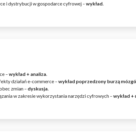
e i dystrybucji w gospodarce cyfrowej –
wykład
.
omagają właścicielem stron internetowych zrozumieć, w jaki sposób różni
szając anonimowe informacje.
tosowane są w celu śledzenia użytkowników na stronach internetowych.
interesujące dla poszczególnych użytkowników i tym samym bardziej cenn
iej.
ce –
wykład + analiza
.
efekty działań e-commerce –
wykład poprzedzony burzą mózg
wobec zmian –
dyskusja
.
e, to pliki, które są w procesie klasyfikowania, wraz z dostawcami poszcz
zania w zakresie wykorzystania narzędzi cyfrowych –
wykład + 
Zapisz moje preferencje
Akc