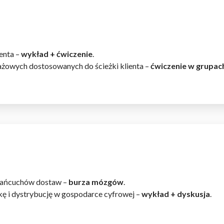
enta –
wykład + ćwiczenie
.
żowych dostosowanych do ścieżki klienta –
ćwiczenie w grupac
 łańcuchów dostaw –
burza mózgów
.
kę i dystrybucję w gospodarce cyfrowej –
wykład + dyskusja
.