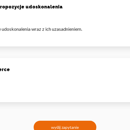
propozycje udoskonalenia
 udoskonalenia wraz z ich uzasadnieniem.
erce
wyślij zapytanie