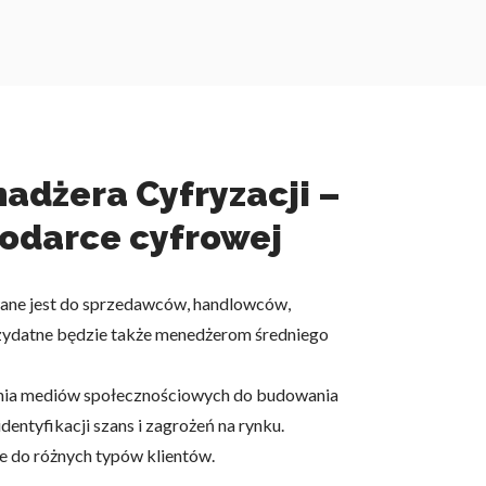
adżera Cyfryzacji –
podarce cyfrowej
owane jest do sprzedawców, handlowców,
zydatne będzie także menedżerom średniego
wania mediów społecznościowych do budowania
entyfikacji szans i zagrożeń na rynku.
e do różnych typów klientów.