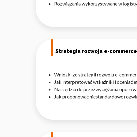
Rozwiązania wykorzystywane w logistyc
Statystyka
Statystyczne pliki cookie p
na stronie, gromadząc i zgła
Marketing
Strategia rozwoju e-commerce
Marketingowe pliki cookie s
reklam, które są istotne i 
reklamodawców strony trzec
Wnioski ze strategii rozwoju e-commer
Jak interpretować wskaźniki i oceniać 
Nieklasyfikowane
Narzędzia do przezwyciężania oporu 
Nieklasyfikowane pliki cooki
Jak proponować niestandardowe rozwią
Odrzuć