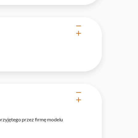
owe i analizować ruch w
nościowym, reklamowym i
skanymi podczas korzystania
e działać w zamierzony
.
przyjętego przez firmę modelu
d lub funkcjonowanie strony,