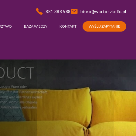
881 388 588
biuro@wartoszkolic.pl
DZTWO
BAZA WIEDZY
KONTAKT
WYŚLIJ ZAPYTANIE