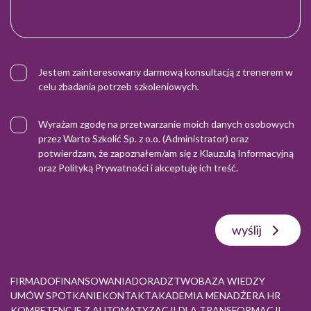
Jestem zainteresowany darmową konsultacją z trenerem w
celu zbadania potrzeb szkoleniowych.
Wyrażam zgodę na przetwarzanie moich danych osobowych
przez Warto Szkolić Sp. z o.o. (Administrator) oraz
potwierdzam, że zapoznałem/am się z
Klauzulą Informacyjną
oraz
Polityką Prywatności
i akceptuję ich treść.
wyślij
FIRMA
DOFINANSOWANIA
DORADZTWO
BAZA WIEDZY
UMÓW SPOTKANIE
KONTAKT
AKADEMIA MENADŻERA HR
KOMPETENCJE Z AUTOMATYZACJI DLA TRANSFORMACJI