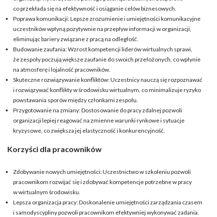
co przekłada się na efektywność i osiąganie celów biznesowych.
Poprawa komunikacji: Lepsze zrozumienie i umiejętności komunikacyjne
uczestników wpłyną pozytywnie na przepływ informacji w organizacji,
eliminując bariery związane z pracą na odległość.
Budowanie zaufania: Wzrost kompetencji liderów wirtualnych sprawi,
że zespoły poczują większe zaufanie do swoich przełożonych, co wpłynie
na atmosferę i lojalność pracowników.
Skuteczne rozwiązywanie konfliktów: Uczestnicy nauczą się rozpoznawać
i rozwiązywać konflikty w środowisku wirtualnym, co minimalizuje ryzyko
powstawania sporów między członkami zespołu.
Przygotowanie na zmiany: Dostosowanie do pracy zdalnej pozwoli
organizacji lepiej reagować na zmienne warunki rynkowe i sytuacje
kryzysowe, co zwiększa jej elastyczność i konkurencyjność.
Korzyści dla pracowników
Zdobywanie nowych umiejętności: Uczestnictwo w szkoleniu pozwoli
pracownikom rozwijać się i zdobywać kompetencje potrzebne w pracy
w wirtualnym środowisku.
Lepsza organizacja pracy: Doskonalenie umiejętności zarządzania czasem
i samodyscypliny pozwoli pracownikom efektywniej wykonywać zadania.