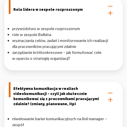
Nieklasyfikowane pliki cookie, to pliki, które są w procesie
Rola lidera w zespole rozproszonym
klasyfikowania, wraz z dostawcami poszczególnych ciasteczek.
przywództwo w zespole rozproszonym
Odrzuć
role w zespole Belbina
wyznaczania celów, zadań i monitorowanie ich realizacji
Zapisz moje preferencje
dla pracowników pracującymi zdalnie
zarządzanie krótkookresowe – jak formułować cele
Akceptuj wszystko
w oparciu o strategię organizacji?
Efektywna komunikacja w realiach
videokomunikacji - czyli jak skutecznie
komunikować się z pracownikami pracującymi
zdalnie? (zmiany, planowane, itp)
niwelowanie barier komunikacyjnych na linii manager –
zespół