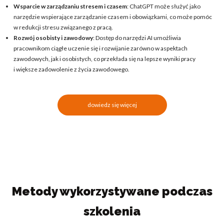
Wsparcie w zarządzaniu stresem i czasem
: ChatGPT może służyć jako
narzędzie wspierające zarządzanie czasem i obowiązkami, co może pomóc
w redukcji stresu związanego z pracą.
Rozwój osobisty i zawodowy
: Dostęp do narzędzi AI umożliwia
pracownikom ciągłe uczenie się i rozwijanie zarówno w aspektach
zawodowych, jak i osobistych, co przekłada się na lepsze wyniki pracy
i większe zadowolenie z życia zawodowego.
dowiedz się więcej
Metody wykorzystywane podczas
szkolenia