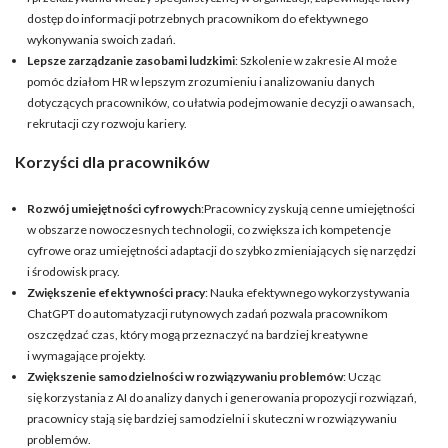
dostęp do informacji potrzebnych pracownikom do efektywnego
wykonywania swoich zadań.
Lepsze zarządzanie zasobami ludzkimi
: Szkolenie w zakresie AI może
pomóc działom HR w lepszym zrozumieniu i analizowaniu danych
dotyczących pracowników, co ułatwia podejmowanie decyzji o awansach,
rekrutacji czy rozwoju kariery.
Korzyści dla pracowników
Rozwój umiejętności cyfrowych
:Pracownicy zyskują cenne umiejętności
w obszarze nowoczesnych technologii, co zwiększa ich kompetencje
cyfrowe oraz umiejętności adaptacji do szybko zmieniających się narzędzi
i środowisk pracy.
Zwiększenie efektywności pracy
: Nauka efektywnego wykorzystywania
ChatGPT do automatyzacji rutynowych zadań pozwala pracownikom
oszczędzać czas, który mogą przeznaczyć na bardziej kreatywne
i wymagające projekty.
Zwiększenie samodzielności w rozwiązywaniu problemów
: Ucząc
się korzystania z AI do analizy danych i generowania propozycji rozwiązań,
pracownicy stają się bardziej samodzielni i skuteczni w rozwiązywaniu
problemów.