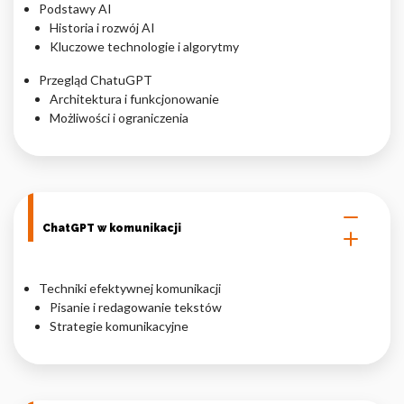
Podstawy AI
Historia i rozwój AI
Nieklasyfikowane pliki cookie, to pliki, które są w procesie
klasyfikowania, wraz z dostawcami poszczególnych ciasteczek.
Kluczowe technologie i algorytmy
Przegląd ChatuGPT
Architektura i funkcjonowanie
Odrzuć
Możliwości i ograniczenia
Zapisz moje preferencje
Akceptuj wszystko
ChatGPT w komunikacji
Techniki efektywnej komunikacji
Pisanie i redagowanie tekstów
Strategie komunikacyjne