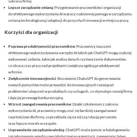
sukcesu firmy.
Lepsze zarządzanie zmianą
: Przygotowanie pracowników i organizacji
do efektywnego wykorzystania AI w pracy codziennej pomaga w zarządzaniu
zmianą technologiczną i adaptacji do przyszłych innowacji w miejscu pracy.
Korzyści dla organizacji
Poprawa produktywności pracowników
: Pracownicy nauczeni
efektywnego wykorzystywania narzędzi AI takich jak ChatGPT mogą szybciej
wykonywać zadania, takie jak analiza danych czy tworzenie dokumentów,
co skraca czas pracy nad projektami i zwiększa ogólną produktywność
w firmie.
Zwiększenie innowacyjności
: Stosowanie ChatuGPT do generowania
nowych pomysłów może prowadzić do innowacyjnych rozwiązań
problemów i ulepszeń w produktach czy usługach, co stymuluje rozwój firmy
i daje jej przewagę konkurencyjną.
Wzrost zaangażowania pracowników
: Dzięki szkoleniom z zakresu
wykorzystania AI, pracownicy mogą czuć się bardziej zaangażowani
i wartościowi dla firmy, co przekłada się na niższą rotację personelu
oraz lepsze morale w zespole.
Usprawnienie zarządzania wiedzą
: ChatGPT może pomóc w katalogowaniu
i przekazywaniu wiedzy specjalistycznej w organizacji, zapewniając łatwy