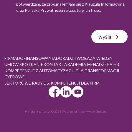
potwierdzam, że zapoznałem/am się z
Klauzulą Informacyjną
oraz
Polityką Prywatności
i akceptuję ich treść.
wyślij
FIRMA
DOFINANSOWANIA
DORADZTWO
BAZA WIEDZY
UMÓW SPOTKANIE
KONTAKT
AKADEMIA MENADŻERA HR
KOMPETENCJE Z AUTOMATYZACJI DLA TRANSFORMACJI
CYFROWEJ
SEKTOROWE RADY DS. KOMPETENCJI DLA FIRM
Projekt i realizacja:
© 2022 Webtom.pl
/
strony www Gniezno