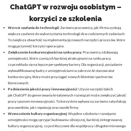
ChatGPT w rozwoju osobistym –
korzyści ze szkolenia
Wzrost zaufania do technologii
: Zarówno pracownicy, jak i firma zyskują
większe zaufanie do wykorzystania technologii AI w codziennych zadaniach.
To zwiększa otwartość na implementację nowych narzędzi i procesów, które
mogą przynieść korzyści operacyjne.
Zwiększenie konkurencyjności na rynku pracy
: Pracownicy zdobywają
umiejętności, które czynią ich bardziej atrakcyjnymi na rynku pracy,
co przekłada się na lepsze perspektywy kariery. Dla organizacji, posiadanie
wykwalifikowanej kadry z umiejętnościami w zakresie AI stanowi atut
konkurencyjny, który może przyciągać nowych klientów i partnerów
biznesowych.
Podniesienie jakości pracy i innowacyjności
: Użycie narzędzi takich
jak ChatGPT do generowania kreatywnych rozwiązań może zwiększyć jakość
pracy i poziom innowacyjności. To korzystnie wpływa na zarówno satysfakcję
pracowników, jak i reputację oraz wyniki firmy.
Wzmocnienie kultury organizacyjnej
: Wspólne szkolenia i rozwijanie
umiejętności mogą sprzyjać budowaniu silniejszej, bardziej zintegrowanej
kultury organizacyjnej, co jest kluczowe dla współpracy i długoterminowego