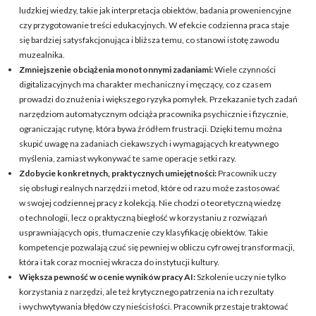
ludzkiej wiedzy, takie jak interpretacja obiektów, badania proweniencyjne
czy przygotowanie treści edukacyjnych. W efekcie codzienna praca staje
się bardziej satysfakcjonująca i bliższa temu, co stanowi istotę zawodu
muzealnika.
Zmniejszenie obciążenia monotonnymi zadaniami:
Wiele czynności
digitalizacyjnych ma charakter mechaniczny i męczący, co z czasem
prowadzi do znużenia i większego ryzyka pomyłek. Przekazanie tych zadań
narzędziom automatycznym odciąża pracownika psychicznie i fizycznie,
ograniczając rutynę, która bywa źródłem frustracji. Dzięki temu można
skupić uwagę na zadaniach ciekawszych i wymagających kreatywnego
myślenia, zamiast wykonywać te same operacje setki razy.
Zdobycie konkretnych, praktycznych umiejętności:
Pracownik uczy
się obsługi realnych narzędzi i metod, które od razu może zastosować
w swojej codziennej pracy z kolekcją. Nie chodzi o teoretyczną wiedzę
o technologii, lecz o praktyczną biegłość w korzystaniu z rozwiązań
usprawniających opis, tłumaczenie czy klasyfikację obiektów. Takie
kompetencje pozwalają czuć się pewniej w obliczu cyfrowej transformacji,
która i tak coraz mocniej wkracza do instytucji kultury.
Większa pewność w ocenie wyników pracy AI:
Szkolenie uczy nie tylko
korzystania z narzędzi, ale też krytycznego patrzenia na ich rezultaty
i wychwytywania błędów czy nieścisłości. Pracownik przestaje traktować