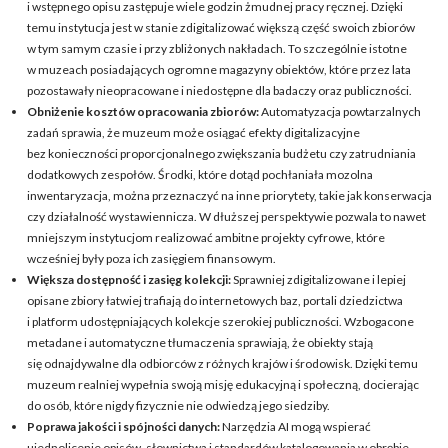
i wstępnego opisu zastępuje wiele godzin żmudnej pracy ręcznej. Dzięki
temu instytucja jest w stanie zdigitalizować większą część swoich zbiorów
w tym samym czasie i przy zbliżonych nakładach. To szczególnie istotne
w muzeach posiadających ogromne magazyny obiektów, które przez lata
pozostawały nieopracowane i niedostępne dla badaczy oraz publiczności.
Obniżenie kosztów opracowania zbiorów:
Automatyzacja powtarzalnych
zadań sprawia, że muzeum może osiągać efekty digitalizacyjne
bez konieczności proporcjonalnego zwiększania budżetu czy zatrudniania
dodatkowych zespołów. Środki, które dotąd pochłaniała mozolna
inwentaryzacja, można przeznaczyć na inne priorytety, takie jak konserwacja
czy działalność wystawiennicza. W dłuższej perspektywie pozwala to nawet
mniejszym instytucjom realizować ambitne projekty cyfrowe, które
wcześniej były poza ich zasięgiem finansowym.
Większa dostępność i zasięg kolekcji:
Sprawniej zdigitalizowane i lepiej
opisane zbiory łatwiej trafiają do internetowych baz, portali dziedzictwa
i platform udostępniających kolekcje szerokiej publiczności. Wzbogacone
metadane i automatyczne tłumaczenia sprawiają, że obiekty stają
się odnajdywalne dla odbiorców z różnych krajów i środowisk. Dzięki temu
muzeum realniej wypełnia swoją misję edukacyjną i społeczną, docierając
do osób, które nigdy fizycznie nie odwiedzą jego siedziby.
Poprawa jakości i spójności danych:
Narzędzia AI mogą wspierać
ujednolicenie opisów, słownictwa i standardów katalogowania w obrębie