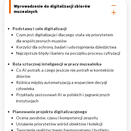
Wprowadzenie do digitalizacji zbiorów
Nieklasyfikowane pliki cookie, to pliki, które są w procesie
muzealnych
klasyfikowania, wraz z dostawcami poszczególnych ciasteczek.
Podstawy i cele digitalizacji
Odrzuć
Czym jest digitalizacja i dlaczego stała się priorytetem
dla współczesnych muzeów
Zapisz moje preferencje
Korzyści dla ochrony, badań i udostępniania dziedzictwa
Najczęstsze błędy i bariery na początku procesu cyfryzacji
Akceptuj wszystko
Rola sztucznej inteligencji w pracy muzealnika
Co AI potrafi, a czego jeszcze nie potrafi w kontekście
zbiorów
Różnica między automatyzacją a wsparciem decyzji
człowieka
Przykłady zastosowań AI w polskich i zagranicznych
instytucjach
Planowanie projektu digitalizacyjnego
Ocena zasobów, czasu i kompetencji zespołu
Ustalanie priorytetów wśród obiektów i kolekcji
Tworzenie realistycznego harmonogramu i budżetu