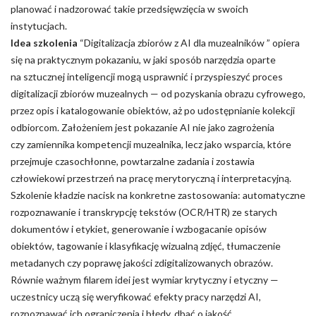
planować i nadzorować takie przedsięwzięcia w swoich
instytucjach.
Idea szkolenia
“Digitalizacja zbiorów z AI dla muzealników ” opiera
się na praktycznym pokazaniu, w jaki sposób narzędzia oparte
na sztucznej inteligencji mogą usprawnić i przyspieszyć proces
digitalizacji zbiorów muzealnych — od pozyskania obrazu cyfrowego,
przez opis i katalogowanie obiektów, aż po udostępnianie kolekcji
odbiorcom. Założeniem jest pokazanie AI nie jako zagrożenia
czy zamiennika kompetencji muzealnika, lecz jako wsparcia, które
przejmuje czasochłonne, powtarzalne zadania i zostawia
człowiekowi przestrzeń na pracę merytoryczną i interpretacyjną.
Szkolenie kładzie nacisk na konkretne zastosowania: automatyczne
rozpoznawanie i transkrypcję tekstów (OCR/HTR) ze starych
dokumentów i etykiet, generowanie i wzbogacanie opisów
obiektów, tagowanie i klasyfikację wizualną zdjęć, tłumaczenie
metadanych czy poprawę jakości zdigitalizowanych obrazów.
Równie ważnym filarem idei jest wymiar krytyczny i etyczny —
uczestnicy uczą się weryfikować efekty pracy narzędzi AI,
rozpoznawać ich ograniczenia i błędy, dbać o jakość