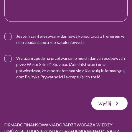
Jestem zainteresowany darmową konsultacją z trenerem w
celu zbadania potrzeb szkoleniowych.
Wyrażam zgodę na przetwarzanie moich danych osobowych
przez Warto Szkolić Sp. z o.o. (Administrator) oraz
potwierdzam, że zapoznałem/am się z
Klauzulą Informacyjną
oraz
Polityką Prywatności
i akceptuję ich treść.
wyślij
FIRMA
DOFINANSOWANIA
DORADZTWO
BAZA WIEDZY
UMÓW SPOTKANIE
KONTAKT
AKADEMIA MENADŻERA HR