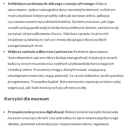
Solidniejsze podstawy do dalszego rozwoju cyfrowego:
Dobrze
opracowane, spójne i wiarygodne dane stanowią fundament, na którym
można budować kolejne projekty, takie jak wystawy online, aplikacje
czy zaawansowane wyszukiwarki kolekcji. Zarówno muzeum, jak i jego
zespół zyskują punkt wyjścia do bardziej ambitnych działań, zamiast wciąż
zaczynać od porządkowania chaosu. Taka baza sprawia, że przyszłe
inicjatywy są łatwiejsze, tańsze i mniej obciążające dla wszystkich
zaangażowanych stron.
Większe zaufanie odbiorców i partnerów:
Rzetelnie opracowane
i konsekwentnie opisane zbiory budują wiarygodność instytucji w oczach
badaczy, innych muzeów oraz zwykłych użytkowników korzystających
z kolekcji online. Pracownicy mogą z dumą firmować swoją pracą
udostępniane materiały, mając pewność, że są one dokładne i profesjonalnie
przygotowane. To wspólny kapitał, który wzmacnia reputację zarówno całej
organizacji, jak i ludzi tworzących jej cyfrowe zasoby.
Korzyści dla muzeum
Przyspieszenie procesu digitalizacji:
Wykorzystanie narzędzi AI pozwala
muzeum znacząco skrócić czas potrzebny na opracowanie pojedynczego
obiektu, ponieważ automatyzacja rozpoznawania tekstu, tagowania