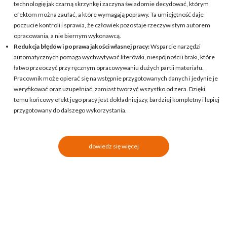
technologię jak czarną skrzynkę i zaczyna świadomie decydować, którym
efektom można zaufać, a które wymagają poprawy. Ta umiejętność daje
poczucie kontroli i sprawia, że człowiek pozostaje rzeczywistym autorem
opracowania, a nie biernym wykonawcą.
Redukcja błędów i poprawa jakości własnej pracy:
Wsparcie narzędzi
automatycznych pomaga wychwytywać literówki, niespójności i braki, które
łatwo przeoczyć przy ręcznym opracowywaniu dużych partii materiału.
Pracownik może opierać się na wstępnie przygotowanych danych i jedynie je
weryfikować oraz uzupełniać, zamiast tworzyć wszystko od zera. Dzięki
temu końcowy efekt jego pracy jest dokładniejszy, bardziej kompletny i lepiej
przygotowany do dalszego wykorzystania.
dowiedz się więcej