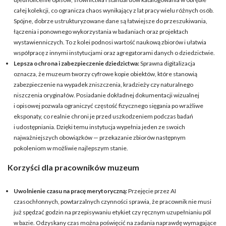
całej kolekcji, co ogranicza chaos wynikający z lat pracy wielu różnych osób.
Spójne, dobrze ustrukturyzowane dane są łatwiejsze do przeszukiwania,
łączenia i ponownego wykorzystania w badaniach oraz projektach
wystawienniczych. To z kolei podnosi wartość naukową zbiorów i ułatwia
współpracę z innymi instytucjami oraz agregatorami danych o dziedzictwie.
Lepsza ochrona i zabezpieczenie dziedzictwa:
Sprawna digitalizacja
oznacza, że muzeum tworzy cyfrowe kopie obiektów, które stanowią
zabezpieczenie na wypadek zniszczenia, kradzieży czy naturalnego
niszczenia oryginałów. Posiadanie dokładnej dokumentacji wizualnej
i opisowej pozwala ograniczyć częstość fizycznego sięgania po wrażliwe
eksponaty, co realnie chroni je przed uszkodzeniem podczas badań
i udostępniania. Dzięki temu instytucja wypełnia jeden ze swoich
najważniejszych obowiązków — przekazanie zbiorów następnym
pokoleniom w możliwie najlepszym stanie.
Korzyści dla pracowników muzeum
Uwolnienie czasu na pracę merytoryczną:
Przejęcie przez AI
czasochłonnych, powtarzalnych czynności sprawia, że pracownik nie musi
już spędzać godzin na przepisywaniu etykiet czy ręcznym uzupełnianiu pól
w bazie. Odzyskany czas można poświęcić na zadania naprawdę wymagające