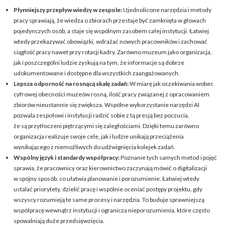
Płynniejszy przepływ wiedzy w zespole:
Ujednolicone narzędzia i metody
pracy sprawiają, że wiedza o zbiorach przestaje być zamknięta w głowach
pojedynczych osób, a staje się wspólnym zasobem całej instytucji. Łatwiej
wtedy przekazywać obowiązki, wdrażać nowych pracowników i zachować
ciągłość pracy nawet przy rotacji kadry. Zarówno muzeum jako organizacja,
jak i poszczególni ludzie zyskują na tym, że informacje są dobrze
udokumentowane i dostępne dla wszystkich zaangażowanych.
Lepsza odporność na rosnącą skalę zadań:
W miarę jak oczekiwania wobec
cyfrowej obecności muzeów rosną, ilość pracy związanej z opracowaniem
zbiorów nieustannie się zwiększa. Wspólne wykorzystanie narzędzi AI
pozwala zespołowi i instytucji radzić sobie z tą presją bez poczucia,
że są przytłoczeni piętrzącymi się zaległościami. Dzięki temu zarówno
organizacja realizuje swoje cele, jak i ludzie unikają przeciążenia
wynikającego z niemożliwych do udźwignięcia kolejek zadań.
Wspólny język i standardy współpracy:
Poznanie tych samych metod i pojęć
sprawia, że pracownicy oraz kierownictwo zaczynają mówić o digitalizacji
w spójny sposób, co ułatwia planowanie i porozumienie. Łatwiej wtedy
ustalać priorytety, dzielić pracę i wspólnie oceniać postępy projektu, gdy
wszyscy rozumieją te same procesy i narzędzia. To buduje sprawniejszą
współpracę wewnątrz instytucji i ogranicza nieporozumienia, które często
spowalniają duże przedsięwzięcia.