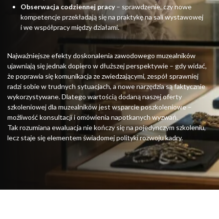
Obserwacja codziennej pracy
– sprawdzenie, czy nowe
kompetencje przekładają się na praktykę na sali wystawowej
i we współpracy między działami.
Najważniejsze efekty doskonalenia zawodowego muzealników
ujawniają się jednak dopiero w dłuższej perspektywie – gdy widać,
że poprawia się komunikacja ze zwiedzającymi, zespół sprawniej
radzi sobie w trudnych sytuacjach, a nowe narzędzia są faktycznie
wykorzystywane. Dlatego wartością dodaną naszej oferty
szkoleniowej dla muzealników jest wsparcie poszkoleniowe –
możliwość konsultacji i omówienia napotkanych wyzwań.
Tak rozumiana ewaluacja nie kończy się na pojedynczym szkoleniu,
lecz staje się elementem świadomej polityki rozwoju kadry.