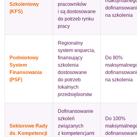
maksymalneg
Szkoleniowy
pracowników
dofinansowan
(KFS)
i są dostosowane
na szkolenia
do potrzeb rynku
pracy
Regionalny
system wsparcia,
Podmiotowy
finansujący
Do 80%
System
szkolenia
maksymalneg
Finansowania
dostosowane
dofinansowan
(PSF)
do potrzeb
na szkolenia
lokalnych
przedsiębiorstw
Dofinansowanie
szkoleń
Do 100%
Sektorowe Rady
związanych
maksymalneg
ds. Kompetencji
z kompetencjami
dofinansowan