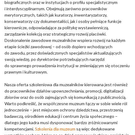
biograficznych oraz w instytucjach o profilu specjalistycznym
i interdyscyplinarnym. Obejmują zarówno pracowników
merytorycznych, takich jak kuratorzy, inwentaryzatorzy,
konserwatorzy czy dokumentaliści, jak i osoby pełniące funkcje
kierownicze, odpowiadające za politykę wystawienniczą,
zarządzanie kolekcją oraz strategiczny rozwój placówki.
Doskonalenie zawodowe muzealników wspiera rozwój na każdym
etapie ścieżki zawodowej – od osób dopiero wchodzących
do zawodu, przez doświadczonych specjalistów aktualizujących
swoją wiedzę, po dyrektorów potrzebujących narzędzi
do sprawnego prowadzenia instytucji w zmieniającym się otoczeniu
prawnym i kulturowym.
Nasza oferta szkoleniowa dla muzealników kierowana jest również
do pracowników działów upowszechniania, promocji, digitalizacji
zbiorów oraz do osób zajmujących się komunikacją z publicznością.
Warto podkreślić, że współczesne muzeum łączy w sobie wiele ról
jednocześnie – jest miejscem ochrony dziedzictwa, przestrzenią
badawczą, ośrodkiem edukacji i centrum życia społecznego –
dlatego jego kadra musi dysponować bardzo zróżnicowanymi
kompetencjami.
Szkolenia dla muzeum
są więc dedykowane