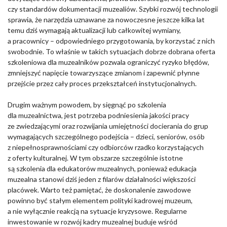
czy standardów dokumentacji muzealiów. Szybki rozwój technologii
sprawia, że narzędzia uznawane za nowoczesne jeszcze kilka lat
temu dziś wymagają aktualizacji lub całkowitej wymiany,
a pracownicy – odpowiedniego przygotowania, by korzystać z nich
swobodnie. To właśnie w takich sytuacjach dobrze dobrana oferta
szkoleniowa dla muzealników pozwala ograniczyć ryzyko błędów,
zmniejszyć napięcie towarzyszące zmianom i zapewnić płynne
przejście przez cały proces przekształceń instytucjonalnych.
Drugim ważnym powodem, by sięgnąć po szkolenia
dla muzealnictwa, jest potrzeba podniesienia jakości pracy
ze zwiedzającymi oraz rozwijania umiejętności docierania do grup
wymagających szczególnego podejścia – dzieci, seniorów, osób
z niepełnosprawnościami czy odbiorców rzadko korzystających
z oferty kulturalnej. W tym obszarze szczególnie istotne
są szkolenia dla edukatorów muzealnych, ponieważ edukacja
muzealna stanowi dziś jeden z filarów działalności większości
placówek. Warto też pamiętać, że doskonalenie zawodowe
powinno być stałym elementem polityki kadrowej muzeum,
a nie wyłącznie reakcją na sytuacje kryzysowe. Regularne
inwestowanie w rozwój kadry muzealnej buduje wśród