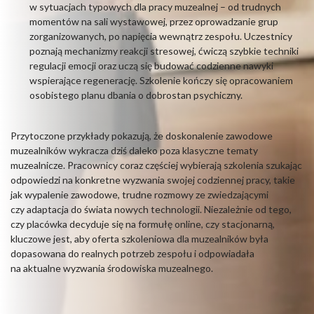
w sytuacjach typowych dla pracy muzealnej – od trudnych
momentów na sali wystawowej, przez oprowadzanie grup
zorganizowanych, po napięcia wewnątrz zespołu. Uczestnicy
poznają mechanizmy reakcji stresowej, ćwiczą szybkie techniki
regulacji emocji oraz uczą się budować codzienne nawyki
wspierające regenerację. Szkolenie kończy się opracowaniem
osobistego planu dbania o dobrostan psychiczny.
Przytoczone przykłady pokazują, że doskonalenie zawodowe
muzealników wykracza dziś daleko poza klasyczne tematy
muzealnicze. Pracownicy coraz częściej wybierają szkolenia szukając
odpowiedzi na konkretne wyzwania swojej codziennej pracy, takie
jak wypalenie zawodowe, trudne rozmowy ze zwiedzającymi
czy adaptacja do świata nowych technologii. Niezależnie od tego,
czy placówka decyduje się na formułę online, czy stacjonarną,
kluczowe jest, aby oferta szkoleniowa dla muzealników była
dopasowana do realnych potrzeb zespołu i odpowiadała
na aktualne wyzwania środowiska muzealnego.