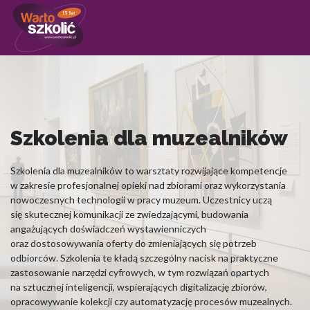
15 lat
Wykorzystujemy pliki cookie do spersonalizowania treści i reklam, a
społecznościowe i analizować ruch w naszej witrynie. Informacje o ty
witryny, udostępniamy partnerom społecznościowym, reklamowym i 
mogą połączyć te informacje z innymi danymi otrzymanymi od Ciebie
korzystania z ich usług.
Szkolenia dla muzealników
Niezbędne
Szkolenia dla muzealników to warsztaty rozwijające kompetencje
Niezbędne pliki cookie mają kluczowe znaczenie dla podstawowych fun
w zakresie profesjonalnej opieki nad zbiorami oraz wykorzystania
będzie działać w zamierzony sposób bez nich. Te pliki cookie nie pr
nowoczesnych technologii w pracy muzeum. Uczestnicy uczą
umożliwiających identyfikację osoby.
się skutecznej komunikacji ze zwiedzającymi, budowania
angażujących doświadczeń wystawienniczych
Preferencje
oraz dostosowywania oferty do zmieniających się potrzeb
odbiorców. Szkolenia te kładą szczególny nacisk na praktyczne
Pliki cookie dotyczące preferencji umożliwiają stronie zapamiętanie in
zastosowanie narzędzi cyfrowych, w tym rozwiązań opartych
wygląd lub funkcjonowanie strony, np. preferowany język lub region,
na sztucznej inteligencji, wspierających digitalizację zbiorów,
użytkownik.
opracowywanie kolekcji czy automatyzację procesów muzealnych.