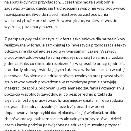
na abstrakcyjnych przykładach. Uczestnicy mogą swobodnie
zadawać pytania, dzielić się trudnościami i wspólnie wypracowywać
rozwiązania możliwe do natychmiastowego zastosowania
w ich instytucji – bez obawy, że wewnętrzne, wrażliwe kwestie
wykroczą poza mury muzeum.
Z perspektywy całej instytucji oferta szkoleniowa dla muzealników
realizowana w formule zamkniętej to inwestycja przynosząca efekty
odczuwalne dla całego zespołu w tym samym czasie. Wszyscy
pracownicy zdobywają tę samą wiedzę i poznają te same narzędzia
jednocześnie, co eliminuje rozbieżności w sposobie pracy, ujednolica
standardy obsługi zwiedzających i ułatwia wdrażanie zmian w całej
placówce. Szkolenia dla edukatorów muzealnych oraz pozostałych
grup zawodowych prowadzone w zamkniętym gronie sprzyjają
integracji zespołu, budowaniu wzajemnego zaufania i wzmacnianiu
poczucia wspólnoty zawodowej, co bezpośrednio przekłada
się na atmosferę pracy i współpracę między działami. Tego rodzaju
program dla kadry muzealnej może być ponadto w pełni
dopasowany do specyfiki danej placówki – jej wielkości, profilu
zbiorów, rodzaju publiczności czy aktualnych priorytetów – dzięki
czemu każda godzina poświęcona na edukację muzealną przynosi
instytucji konkretną, wymierną wartość.