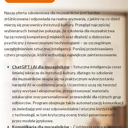
Nasza oferta szkoleniowa dla muzealników jest bardzo
zróżnicowana i odpowiada na realne wyzwania, z jakimi na co dzień
mierzą się pracownicy instytucji kultury. Przegląd najczęściej
wybieranych tematów pokazuje, że szkolenia dla muzealnictwa
łączą rozwój kompetencji miękkich oraz dbałość o dobrostan
psychiczny z nowoczesnymi technologiami – ze szczególnym
uwzględnieniem sztucznej inteligencji. Poniżej przedstawiamy
cztery propozycje, które wzbudzają największe zainteresowanie.
ChatGPT i AI dla muzealników
– Sztuczna inteligencja coraz
śmielej wkracza do instytucji kultury, dlatego to szkolenie
dla muzealników skupia się na praktycznym wykorzystaniu
narzędzi AI w codziennej pracy. Uczestnicy uczą się tworzyć
opisy wystaw i eksponatów, przygotowywać materiały
edukacyjne oraz personalizować przewodniki dla różnych grup
odbiorców. Program obejmuje także automatyzację komunikacji
ze zwiedzającymi oraz odpowiedzialne i etyczne korzystanie
z technologii, w tym krytyczną ocenę treści generowanych
przez modele językowe.
Komunikacja dla muzealników
– Codzienna praca w muzeum