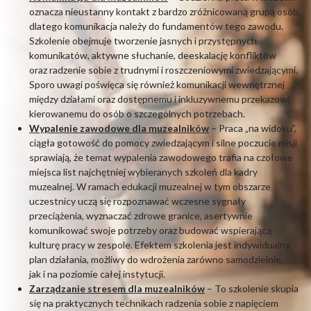
oznacza nieustanny kontakt z bardzo zróżnicowaną grupą osób,
dlatego komunikacja należy do fundamentów tego zawodu.
Szkolenie obejmuje tworzenie jasnych i przystępnych
komunikatów, aktywne słuchanie, deeskalację konfliktów
oraz radzenie sobie z trudnymi i roszczeniowymi zwiedzającymi.
Sporo uwagi poświęca się również komunikacji wewnętrznej
między działami oraz dostępnemu i inkluzywnemu przekazowi
kierowanemu do osób o szczególnych potrzebach.
Wypalenie zawodowe dla muzealników
– Praca „na widoku”,
ciągła gotowość do pomocy zwiedzającym i silne poczucie misji
sprawiają, że temat wypalenia zawodowego trafia na czołowe
miejsca list najchętniej wybieranych szkoleń dla kadry
muzealnej. W ramach edukacji muzealnej w tym obszarze
uczestnicy uczą się rozpoznawać wczesne sygnały
przeciążenia, wyznaczać zdrowe granice, asertywnie
komunikować swoje potrzeby oraz budować wspierającą
kulturę pracy w zespole. Efektem szkolenia jest indywidualny
plan działania, możliwy do wdrożenia zarówno samodzielnie,
jak i na poziomie całej instytucji.
Zarządzanie stresem dla muzealników
– To szkolenie skupia
się na praktycznych technikach radzenia sobie z napięciem