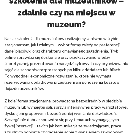
szkolenia dla muzealników –
zdalnie czy na miejscu w
muzeum?
Nasze szkolenia dla muzealników realizujemy zarówno w trybie
stacjonarnym, jak i zdalnym – wybór formy zależy od preferencji
danej placówki oraz charakteru omawianego zagadnienia. Tryb
online sprawdza się doskonale przy przekazywaniu wiedzy
teoretycznej, prezentowaniu narzędzi cyfrowych czy organizowaniu
zajęć dla zespołów rozproszonych po kilku oddziałach lub filiach.
To wygodne i ekonomiczne rozwiązanie, które nie wymaga
rezerwowania dodatkowej przestrzeni ani ponoszenia kosztów
dojazdu uczestników.
Z kolei forma stacjonarna, prowadzona bezpośrednio w siedzibie
muzeum lub wynajętej sali, sprzyja intensywnej pracy warsztatowej,
dyskusjom grupowym i bezpośredniej wymianie doświadczeń.
Szczególnie dobrze sprawdza się przy tematach wymagających
żywej interakcji – takich jak komunikacja ze zwiedzającymi, praca
z trudnym odbiorcą czy radzenie sobie z wypaleniem zawodowym.