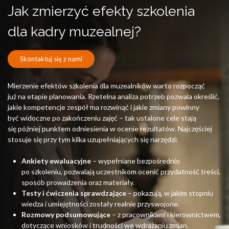
Jak zmierzyć efekty szkolenia
dla kadry muzealnej?
Skontaktuj się z nami
Mierzenie efektów szkolenia dla muzealników warto rozpocząć
już na etapie planowania. Rzetelna analiza potrzeb pozwala określić,
jakie kompetencje zespół ma rozwinąć i jakie zmiany powinny
być widoczne po zakończeniu zajęć – tak ustalone cele stają
się później punktem odniesienia w ocenie rezultatów. Najczęściej
stosuje się przy tym kilka uzupełniających się narzędzi:
Ankiety ewaluacyjne
– wypełniane bezpośrednio
po szkoleniu, pozwalają uczestnikom ocenić przydatność treści,
sposób prowadzenia oraz materiały.
Testy i ćwiczenia sprawdzające
– pokazują, w jakim stopniu
wiedza i umiejętności zostały realnie przyswojone.
Rozmowy podsumowujące
– z pracownikami i kierownictwem,
dotyczące wniosków i trudności we wdrażaniu zmian.