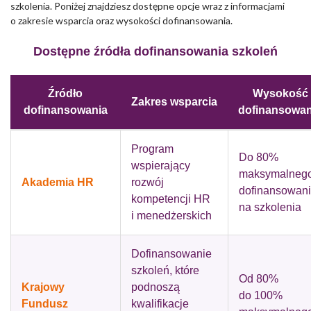
szkolenia. Poniżej znajdziesz dostępne opcje wraz z informacjami
o zakresie wsparcia oraz wysokości dofinansowania.
Dostępne źródła dofinansowania szkoleń
Źródło
Wysokość
Zakres wsparcia
dofinansowania
dofinansowan
Program
Do 80%
wspierający
maksymalneg
Akademia HR
rozwój
dofinansowan
kompetencji HR
na szkolenia
i menedżerskich
Dofinansowanie
szkoleń, które
Od 80%
Krajowy
podnoszą
do 100%
Fundusz
kwalifikacje