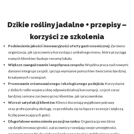
Dzikie rośliny jadalne + przepisy –
korzyści ze szkolenia
Podniesienie jakości i innowacyjności oferty gastronomicznej:
Zarówno
organizacja, jak i pracownicy korzystają z unikalnego menu, które przyciąga
nowych klientów i buduje renomę lokalu.
Większe zaangażowanie i współpraca zespołu:
Wspólna praca nad nowymi
daniami integruje zespół, sprzyja wymianie pomysłów i tworzeniu bardziej
kreatywnych rozwiązań.
Promowanie zrównoważonego i ekologicznego podejścia:
Korzystanie
z dzikich roślin wspiera ideę odpowiedzialnej konsumpcji, co jest coraz
bardziej cenione zarówno przez klientów, jak i pracowników.
Wzrost satysfakcji klientów:
Klienci doceniają wyjątkowe potrawy
oraz profesjonalną obsługę, co przekłada się na lepsze recenzje i większą
liczbę powracających gości.
Długofalowe wzmocnienie pozycji na rynku:
Organizacja wyróżnia
się dzięki innowacyjności, a pracownicy rozwijają swoje umiejętności,
co razem prowadzi do większej konkurencyjności i stabilności na rynku