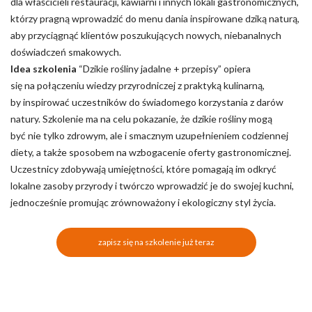
dla właścicieli restauracji, kawiarni i innych lokali gastronomicznych,
którzy pragną wprowadzić do menu dania inspirowane dziką naturą,
aby przyciągnąć klientów poszukujących nowych, niebanalnych
doświadczeń smakowych.
Idea szkolenia
“Dzikie rośliny jadalne + przepisy” opiera
się na połączeniu wiedzy przyrodniczej z praktyką kulinarną,
by inspirować uczestników do świadomego korzystania z darów
natury. Szkolenie ma na celu pokazanie, że dzikie rośliny mogą
być nie tylko zdrowym, ale i smacznym uzupełnieniem codziennej
diety, a także sposobem na wzbogacenie oferty gastronomicznej.
Uczestnicy zdobywają umiejętności, które pomagają im odkryć
lokalne zasoby przyrody i twórczo wprowadzić je do swojej kuchni,
jednocześnie promując zrównoważony i ekologiczny styl życia.
zapisz się na szkolenie już teraz