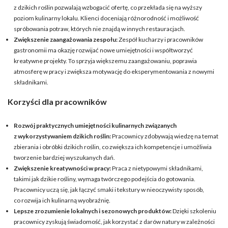
z dzikich roślin pozwalają wzbogacić ofertę, co przekłada się na wyższy
poziom kulinarny lokalu. Klienci doceniają różnorodność i możliwość
spróbowania potraw, których nie znajdą w innych restauracjach.
Zwiększenie zaangażowania zespołu:
Zespół kucharzy i pracowników
gastronomii ma okazję rozwijać nowe umiejętności i współtworzyć
kreatywne projekty. To sprzyja większemu zaangażowaniu, poprawia
atmosferę w pracy i zwiększa motywację do eksperymentowania z nowymi
składnikami.
Korzyści dla pracowników
Rozwój praktycznych umiejętności kulinarnych związanych
z wykorzystywaniem dzikich roślin:
Pracownicy zdobywają wiedzę na temat
zbierania i obróbki dzikich roślin, co zwiększa ich kompetencje i umożliwia
tworzenie bardziej wyszukanych dań.
Zwiększenie kreatywności w pracy:
Praca z nietypowymi składnikami,
takimi jak dzikie rośliny, wymaga twórczego podejścia do gotowania.
Pracownicy uczą się, jak łączyć smaki i tekstury w nieoczywisty sposób,
co rozwija ich kulinarną wyobraźnię.
Lepsze zrozumienie lokalnych i sezonowych produktów:
Dzięki szkoleniu
pracownicy zyskują świadomość, jak korzystać z darów natury w zależności