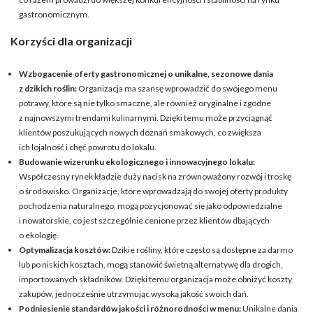
gastronomicznym.
Korzyści dla organizacji
Wzbogacenie oferty gastronomicznej o unikalne, sezonowe dania
z dzikich roślin:
Organizacja ma szansę wprowadzić do swojego menu
potrawy, które są nie tylko smaczne, ale również oryginalne i zgodne
z najnowszymi trendami kulinarnymi. Dzięki temu może przyciągnąć
klientów poszukujących nowych doznań smakowych, co zwiększa
ich lojalność i chęć powrotu do lokalu.
Budowanie wizerunku ekologicznego i innowacyjnego lokalu:
Współczesny rynek kładzie duży nacisk na zrównoważony rozwój i troskę
o środowisko. Organizacje, które wprowadzają do swojej oferty produkty
pochodzenia naturalnego, mogą pozycjonować się jako odpowiedzialne
i nowatorskie, co jest szczególnie cenione przez klientów dbających
o ekologię.
Optymalizacja kosztów:
Dzikie rośliny, które często są dostępne za darmo
lub po niskich kosztach, mogą stanowić świetną alternatywę dla drogich,
importowanych składników. Dzięki temu organizacja może obniżyć koszty
zakupów, jednocześnie utrzymując wysoką jakość swoich dań.
Podniesienie standardów jakości i różnorodności w menu:
Unikalne dania