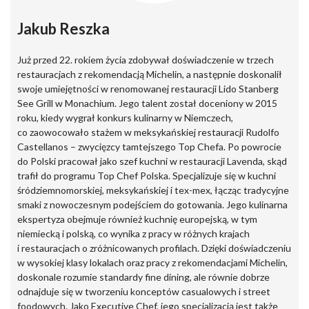
Jakub Reszka
Już przed 22. rokiem życia zdobywał doświadczenie w trzech
restauracjach z rekomendacją Michelin, a następnie doskonalił
swoje umiejętności w renomowanej restauracji Lido Stanberg
See Grill w Monachium. Jego talent został doceniony w 2015
roku, kiedy wygrał konkurs kulinarny w Niemczech,
co zaowocowało stażem w meksykańskiej restauracji Rudolfo
Castellanos – zwycięzcy tamtejszego Top Chefa. Po powrocie
do Polski pracował jako szef kuchni w restauracji Lavenda, skąd
trafił do programu Top Chef Polska. Specjalizuje się w kuchni
śródziemnomorskiej, meksykańskiej i tex-mex, łącząc tradycyjne
smaki z nowoczesnym podejściem do gotowania. Jego kulinarna
ekspertyza obejmuje również kuchnię europejską, w tym
niemiecką i polską, co wynika z pracy w różnych krajach
i restauracjach o zróżnicowanych profilach. Dzięki doświadczeniu
w wysokiej klasy lokalach oraz pracy z rekomendacjami Michelin,
doskonale rozumie standardy fine dining, ale równie dobrze
odnajduje się w tworzeniu konceptów casualowych i street
foodowych. Jako Executive Chef, jego specjalizacją jest także