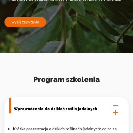
Pliki cookie dotyczące preferencji umożliwiają stronie
zapamiętanie informacji, które zmieniają wygląd lub
funkcjonowanie strony, np. preferowany język lub region, w
którym znajduje się użytkownik.
wyślij zapytanie
Statystyka
Statystyczne pliki cookie pomagają właścicielem stron
internetowych zrozumieć, w jaki sposób różni użytkownicy
zachowują się na stronie, gromadząc i zgłaszając anonimowe
informacje.
Program szkolenia
Marketing
Marketingowe pliki cookie stosowane są w celu śledzenia
użytkowników na stronach internetowych. Celem jest
wyświetlanie reklam, które są istotne i interesujące dla
poszczególnych użytkowników i tym samym bardziej cenne dla
Wprowadzenie do dzikich roślin jadalnych
wydawców i reklamodawców strony trzeciej.
Krótka prezentacja o dzikich roślinach jadalnych: co to są,
Nieklasyfikowane