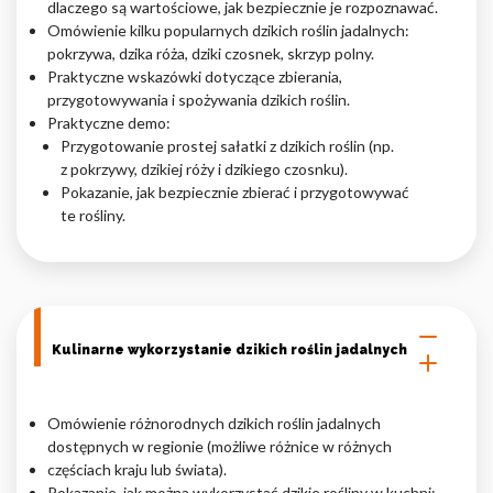
dlaczego są wartościowe, jak bezpiecznie je rozpoznawać.
Omówienie kilku popularnych dzikich roślin jadalnych:
Nieklasyfikowane pliki cookie, to pliki, które są w procesie
pokrzywa, dzika róża, dziki czosnek, skrzyp polny.
klasyfikowania, wraz z dostawcami poszczególnych ciasteczek.
Praktyczne wskazówki dotyczące zbierania,
przygotowywania i spożywania dzikich roślin.
Praktyczne demo:
Odrzuć
Przygotowanie prostej sałatki z dzikich roślin (np.
z pokrzywy, dzikiej róży i dzikiego czosnku).
Zapisz moje preferencje
Pokazanie, jak bezpiecznie zbierać i przygotowywać
Akceptuj wszystko
te rośliny.
Kulinarne wykorzystanie dzikich roślin jadalnych
Omówienie różnorodnych dzikich roślin jadalnych
dostępnych w regionie (możliwe różnice w różnych
częściach kraju lub świata).
Pokazanie, jak można wykorzystać dzikie rośliny w kuchni: