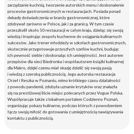
zarządzanie kuchnią, tworzenie autorskich menu i doskonalenie
procesów gastronomicznych w restauracjach. Posiada ponad
dekadę doświadczenia w branży gastronomicznej, które
zdobywał zarówno w Polsce, jak i za granicą. W tym czasie
przeszkolił około 50 restauracji w całym kraju, dzieląc się swoją
wiedzą i inspirując zespoły kuchenne do osiągania kulinarnych
sukcesów. Jako trener młodzieży w szkołach gastronomicznych,
skutecznie przygotowuje przyszłych szefów kuchni, budując
ich pewność siebie i doskonaląc ich umiejętności. Jest autorem
przepisów dla sieci Biedronka i współautorem książki kulinarnej
dla Makro, dzięki czemu miał okazję dzielić się swoją pasją
i wiedzą z szeroką publicznością. Jego autorska restauracja
Orzeł i Reszka w Poznaniu, mimo krótkiego czasu działalności
z powodu pandemii, zdobyła uznanie krytyków oraz znalazła
się na prestiżowej liście miejsc polecanych przez Vogue Polska.
Współpracuje także z lokalnym portalem Codzienny Poznań,
organizując pokazy kulinarne, podczas których z powodzeniem
łączy swoją miłość do gotowania z umiejętnością nawiązywania
kontaktu z publicznością.