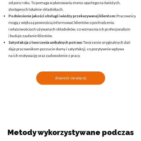
od pory roku. To pomaga w planowaniu menu opartego na świeżych,
dostępnych lokalnie składnikach.
Podniesienie jakości obsługi i wiedzy przekazywanej klientom:
Pracownicy
mogą z większą pewnością informować klientów o pochodzeniu
i właściwościach używanych składników, co wzmacnia ich profesjonalizm
i buduje zaufanie klientów.
Satysfakcja z tworzenia unikalnych potraw:
Tworzenie oryginalnych dań
daje pracownikom poczucie dumy i satysfakcji, co pozytywnie wpływa
na ich motywację oraz zadowolenie z pracy.
dowiedz się więcej
Metody wykorzystywane podczas