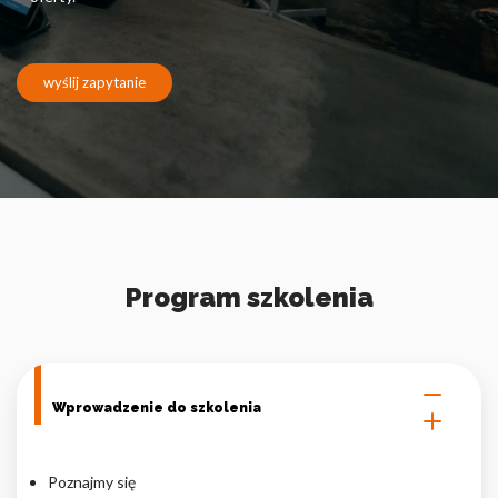
Pliki cookie dotyczące preferencji umożliwiają stronie
zapamiętanie informacji, które zmieniają wygląd lub
funkcjonowanie strony, np. preferowany język lub region, w
którym znajduje się użytkownik.
wyślij zapytanie
Statystyka
Statystyczne pliki cookie pomagają właścicielem stron
internetowych zrozumieć, w jaki sposób różni użytkownicy
zachowują się na stronie, gromadząc i zgłaszając anonimowe
informacje.
Program szkolenia
Marketing
Marketingowe pliki cookie stosowane są w celu śledzenia
użytkowników na stronach internetowych. Celem jest
wyświetlanie reklam, które są istotne i interesujące dla
poszczególnych użytkowników i tym samym bardziej cenne dla
Wprowadzenie do szkolenia
wydawców i reklamodawców strony trzeciej.
Poznajmy się
Nieklasyfikowane