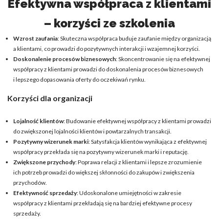
Efektywna współpraca z klientami
– korzyści ze szkolenia
Wzrost zaufania
: Skuteczna współpraca buduje zaufanie między organizacją
a klientami, co prowadzi do pozytywnych interakcji i wzajemnej korzyści.
Doskonalenie procesów biznesowych
: Skoncentrowanie się na efektywnej
współpracy z klientami prowadzi do doskonalenia procesów biznesowych
i lepszego dopasowania oferty do oczekiwań rynku.
Korzyści dla organizacji
Lojalność klientów
: Budowanie efektywnej współpracy z klientami prowadzi
do zwiększonej lojalności klientów i powtarzalnych transakcji.
Pozytywny wizerunek marki
: Satysfakcja klientów wynikająca z efektywnej
współpracy przekłada się na pozytywny wizerunek marki i reputację.
Zwiększone przychody
: Poprawa relacji z klientami i lepsze zrozumienie
ich potrzeb prowadzi do większej skłonności do zakupów i zwiększenia
przychodów.
Efektywność sprzedaży
: Udoskonalone umiejętności w zakresie
współpracy z klientami przekładają się na bardziej efektywne procesy
sprzedaży.