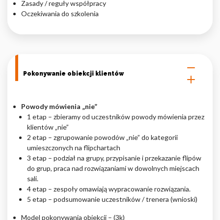
Zasady / reguły współpracy
Oczekiwania do szkolenia
Nieklasyfikowane pliki cookie, to pliki, które są w procesie
klasyfikowania, wraz z dostawcami poszczególnych ciasteczek.
Odrzuć
Pokonywanie obiekcji klientów
Zapisz moje preferencje
Akceptuj wszystko
Powody mówienia „nie”
1 etap – zbieramy od uczestników powody mówienia przez
klientów „nie”
2 etap – zgrupowanie powodów „nie” do kategorii
umieszczonych na flipchartach
3 etap – podział na grupy, przypisanie i przekazanie flipów
do grup, praca nad rozwiązaniami w dowolnych miejscach
sali.
4 etap – zespoły omawiają wypracowanie rozwiązania.
5 etap – podsumowanie uczestników / trenera (wnioski)
Model pokonywania obiekcji – (3k)