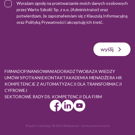
Wyrażam zgodę na przetwarzanie moich danych osobowych
przez Warto Szkolić Sp. z o.o. (Administrator) oraz
potwierdzam, że zapoznałem/am się z
Klauzulą Informacyjną
oraz
Polityką Prywatności
i akceptuję ich treść.
wyślij
FIRMA
DOFINANSOWANIA
DORADZTWO
BAZA WIEDZY
UMÓW SPOTKANIE
KONTAKT
AKADEMIA MENADŻERA HR
KOMPETENCJE Z AUTOMATYZACJI DLA TRANSFORMACJI
CYFROWEJ
SEKTOROWE RADY DS. KOMPETENCJI DLA FIRM
Projekt i realizacja:
© 2022 Webtom.pl
/
strony www Gniezno