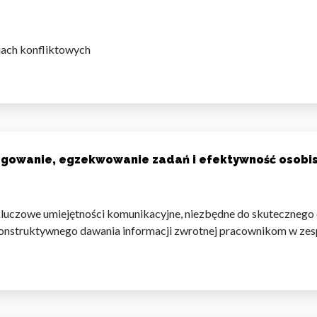
omagają właścicielem stron internetowych zrozumieć, w jaki sposób różni
jach konfliktowych
szając anonimowe informacje.
tosowane są w celu śledzenia użytkowników na stronach internetowych.
interesujące dla poszczególnych użytkowników i tym samym bardziej cenn
iej.
egowanie, egzekwowanie zadań i efektywność osobi
kluczowe umiejętności komunikacyjne, niezbędne do
skutecznego 
e, to pliki, które są w procesie klasyfikowania, wraz z dostawcami poszcz
onstruktywnego dawania informacji zwrotnej pracownikom w zes
Zapisz moje preferencje
Akc