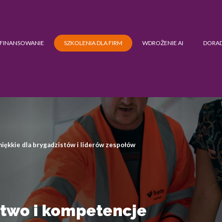
FINANSOWANIE
SZKOLENIA DLA FIRM
WDROŻENIE AI
DORA
ękkie dla brygadzistów i liderów zespołów
two i kompetencje