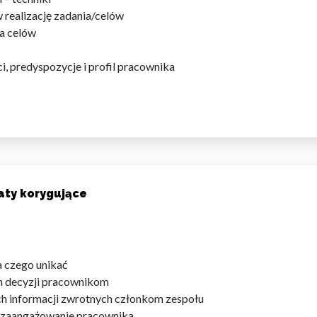
realizację zadania/celów
a celów
, predyspozycje i profil pracownika
aty korygujące
a czego unikać
h decyzji pracownikom
ch informacji zwrotnych członkom zespołu
 zaangażowanie pracownika