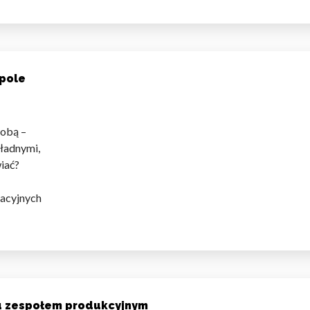
pole
sobą –
władnymi,
potrafimy rozmawiać?
cyjnych
kacyjnych
iu zespołem produkcyjnym