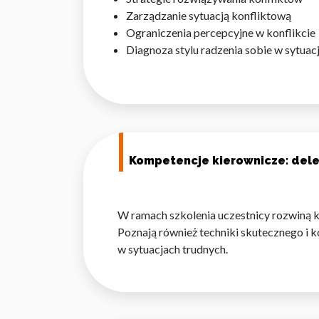
Zarządzanie sytuacją konfliktową
Statystyka
Ograniczenia percepcyjne w konflikcie
Statystyczne pliki cookie p
Diagnoza stylu radzenia sobie w sytuac
na stronie, gromadząc i zgła
Marketing
Marketingowe pliki cookie s
reklam, które są istotne i 
reklamodawców strony trzec
Kompetencje kierownicze: del
Nieklasyfikowane
W ramach szkolenia uczestnicy rozwiną 
Nieklasyfikowane pliki cooki
Poznają również techniki skutecznego i
k
w sytuacjach trudnych.
Odrzuć