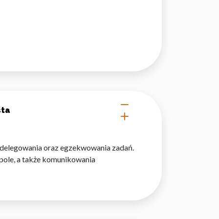
 użytkownicy zachowują się
 Celem jest wyświetlanie
e dla wydawców i
sta
delegowania oraz egzekwowania zadań.
ególnych ciasteczek.
pole, a także komunikowania
eptuj wszystko