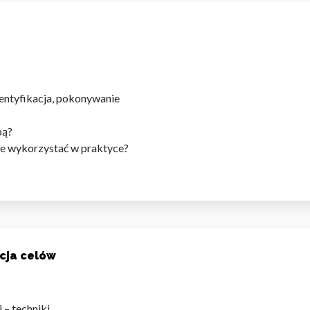
entyfikacja, pokonywanie
bą?
 je wykorzystać w praktyce?
cja celów
 – techniki