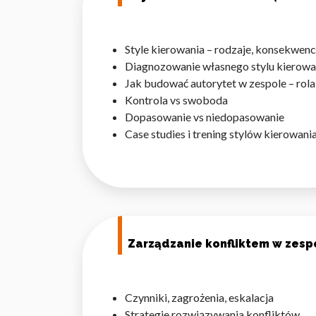
Style kierowania – rodzaje, konsekwenc
Diagnozowanie własnego stylu kier
Jak budować autorytet w zespole – ro
Wykorzystujemy pliki cookie 
Kontrola vs swoboda
naszej witrynie. Informacje
Dopasowanie vs niedopasowanie
analitycznym. Partnerzy mog
Case studies i trening stylów kierowani
z ich usług.
Niezbędne
Niezbędne pliki cookie mają 
sposób bez nich. Te pliki co
Zarządzanie konfliktem w zesp
Preferencje
Pliki cookie dotyczące prefe
np. preferowany język lub re
Czynniki, zagrożenia, eskalacja
Strategie rozwiązywania konfliktów