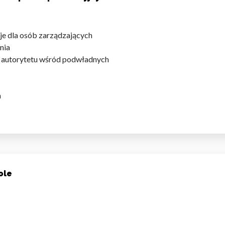
je dla osób zarządzających
owania
la autorytetu wśród podwładnych
do spersonalizowania treści i reklam, aby oferować funkcje społeczności
 o tym, jak korzystasz z naszej witryny, udostępniamy partnerom społecz
ą połączyć te informacje z innymi danymi otrzymanymi od Ciebie lub uzy
a
kluczowe znaczenie dla podstawowych funkcji witryny i witryna nie będzi
okie nie przechowują żadnych danych umożliwiających identyfikację osoby
ole
rencji umożliwiają stronie zapamiętanie informacji, które zmieniają wyglą
gion, w którym znajduje się użytkownik.