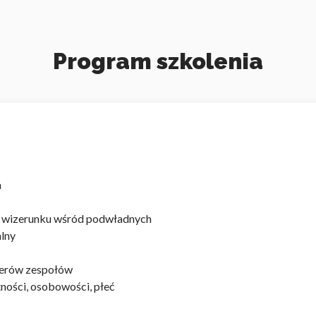
Program szkolenia
a
 – rola wizerunku wśród podwładnych
rmalny
iderów zespołów
tności, osobowości, płeć