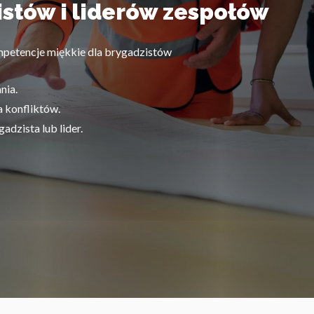
istów i liderów zespołów
mpetencje miękkie dla brygadzistów
nia.
a konfliktów.
dzista lub lider.