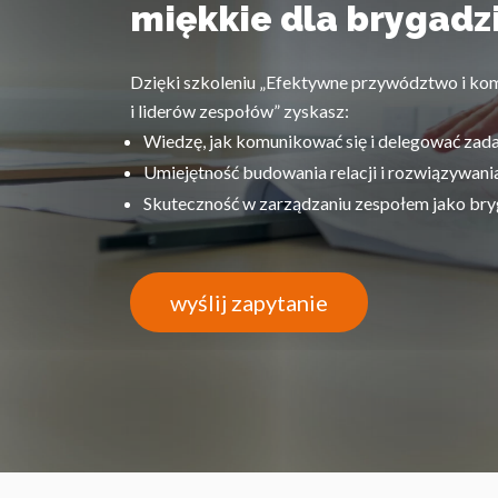
miękkie dla brygadz
Dzięki szkoleniu „Efektywne przywództwo i ko
i liderów zespołów” zyskasz:
Wiedzę, jak komunikować się i delegować zada
Umiejętność budowania relacji i rozwiązywani
Skuteczność w zarządzaniu zespołem jako bryga
wyślij zapytanie