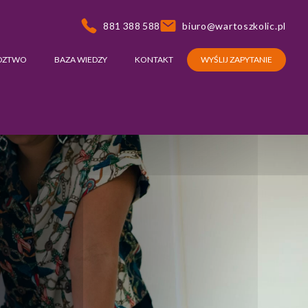
881 388 588
biuro@wartoszkolic.pl
DZTWO
BAZA WIEDZY
KONTAKT
WYŚLIJ ZAPYTANIE