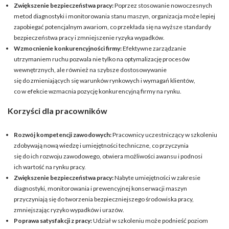
Zwiększenie bezpieczeństwa pracy:
Poprzez stosowanie nowoczesnych
metod diagnostyki i monitorowania stanu maszyn, organizacja może lepiej
zapobiegać potencjalnym awariom, co przekłada się na wyższe standardy
bezpieczeństwa pracy i zmniejszenie ryzyka wypadków.
Wzmocnienie konkurencyjności firmy:
Efektywne zarządzanie
utrzymaniem ruchu pozwala nie tylko na optymalizację procesów
wewnętrznych, ale również na szybsze dostosowywanie
się do zmieniających się warunków rynkowych i wymagań klientów,
co w efekcie wzmacnia pozycję konkurencyjną firmy na rynku.
Korzyści dla pracowników
Rozwój kompetencji zawodowych:
Pracownicy uczestniczący w szkoleniu
zdobywają nową wiedzę i umiejętności techniczne, co przyczynia
się do ich rozwoju zawodowego, otwiera możliwości awansu i podnosi
ich wartość na rynku pracy.
Zwiększenie bezpieczeństwa pracy:
Nabyte umiejętności w zakresie
diagnostyki, monitorowania i prewencyjnej konserwacji maszyn
przyczyniają się do tworzenia bezpieczniejszego środowiska pracy,
zmniejszając ryzyko wypadków i urazów.
Poprawa satysfakcji z pracy:
Udział w szkoleniu może podnieść poziom