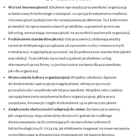
Wzrost innowacyjności:
Szkolenie wprowadza pracowników i organizację
w świat nowych technologii i rozwiązań, co sprzyja kreatywnemu myśleniu
i innowacyjnym podejściom do rozwiązywania problemów. To z kolei może
prowadzić do opracowania nowych produktów, usprawnień procesów
lub usług, wzmacniając innowacyjność na wszystkich poziomach organizacji.
Podniesienie standardów jakości:
Gdy pracownicy zdobywają wiedzę
na temat efektywnego zarządzania utrzymaniem ruchu i nowoczesnych
metod pracy, mogą lepiej przyczyniać się do podnoszenia standardów jakości
w produkcji. To przekłada się na wyższą jakość produktów i usług
oferowanych przez firmę, co jest korzystne zarówno dla pracowników,
jak i dla organizacji.
Wzmocnienie kultury organizacyjnej:
Wspólne szkolenia i dążenie
do doskonałości operacyjnej mogą budować silniejsze poczucie
przynależności i wspólnoty wśród pracowników. Wspólne cele i zadania
sprzyjają tworzeniu pozytywnej kultury organizacyjnej, gdzie praca
zespołowa, innowacje i ciągłe doskonalenie są na pierwszym planie.
Zwiększenie elastyczności i adaptacji do zmian:
Zarówno pracownicy,
jak i organizacja stają się bardziej elastyczni i gotowi do szybkiego
dostosowywania się do zmieniających się warunków rynkowych
lub technologicznych. Uczą się, jak efektywnie reagować na nowe wyzwania,
co jest kluczowe w dynamicznie zmieniającym się świecie biznesu.