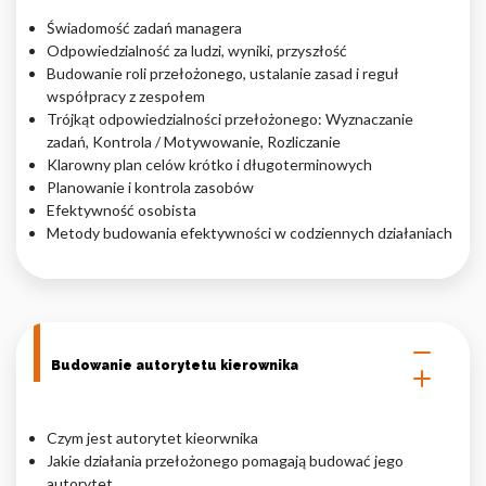
Świadomość zadań managera
Nieklasyfikowane pliki cookie, to pliki, które są w procesie
Odpowiedzialność za ludzi, wyniki, przyszłość
klasyfikowania, wraz z dostawcami poszczególnych ciasteczek.
Budowanie roli przełożonego, ustalanie zasad i reguł
współpracy z zespołem
Trójkąt odpowiedzialności przełożonego: Wyznaczanie
Odrzuć
zadań, Kontrola / Motywowanie, Rozliczanie
Klarowny plan celów krótko i długoterminowych
Zapisz moje preferencje
Planowanie i kontrola zasobów
Efektywność osobista
Akceptuj wszystko
Metody budowania efektywności w codziennych działaniach
Budowanie autorytetu kierownika
Czym jest autorytet kieorwnika
Jakie działania przełożonego pomagają budować jego
autorytet