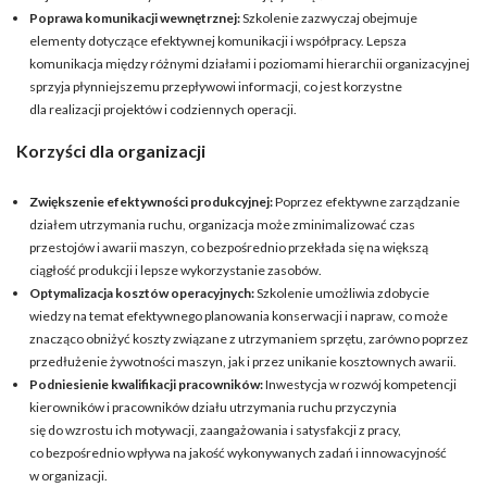
Poprawa komunikacji wewnętrznej:
Szkolenie zazwyczaj obejmuje
elementy dotyczące efektywnej komunikacji i współpracy. Lepsza
komunikacja między różnymi działami i poziomami hierarchii organizacyjnej
sprzyja płynniejszemu przepływowi informacji, co jest korzystne
dla realizacji projektów i codziennych operacji.
Korzyści dla organizacji
Zwiększenie efektywności produkcyjnej:
Poprzez efektywne zarządzanie
działem utrzymania ruchu, organizacja może zminimalizować czas
przestojów i awarii maszyn, co bezpośrednio przekłada się na większą
ciągłość produkcji i lepsze wykorzystanie zasobów.
Optymalizacja kosztów operacyjnych:
Szkolenie umożliwia zdobycie
wiedzy na temat efektywnego planowania konserwacji i napraw, co może
znacząco obniżyć koszty związane z utrzymaniem sprzętu, zarówno poprzez
przedłużenie żywotności maszyn, jak i przez unikanie kosztownych awarii.
Podniesienie kwalifikacji pracowników:
Inwestycja w rozwój kompetencji
kierowników i pracowników działu utrzymania ruchu przyczynia
się do wzrostu ich motywacji, zaangażowania i satysfakcji z pracy,
co bezpośrednio wpływa na jakość wykonywanych zadań i innowacyjność
w organizacji.