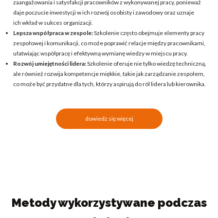
zaangażowania i satysfakcji pracowników z wykonywanej pracy, ponieważ
daje poczucie inwestycji w ich rozwój osobisty i zawodowy oraz uznaje
ich wkład w sukces organizacji.
Lepsza współpraca w zespole:
Szkolenie często obejmuje elementy pracy
zespołowej i komunikacji, co może poprawić relacje między pracownikami,
ułatwiając współpracę i efektywną wymianę wiedzy w miejscu pracy.
Rozwój umiejętności lidera:
Szkolenie oferuje nie tylko wiedzę techniczną,
ale również rozwija kompetencje miękkie, takie jak zarządzanie zespołem,
co może być przydatne dla tych, którzy aspirują do ról lidera lub kierownika.
dowiedz się więcej
Metody wykorzystywane podczas